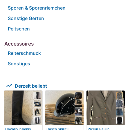
Sporen & Sporenriemchen
Sonstige Gerten
Peitschen
Accessoires
Reiterschmuck
Sonstiges
trending_up
Derzeit beliebt
Cavallo Insignis
Casco Spirit 3
Pikeur Paulin