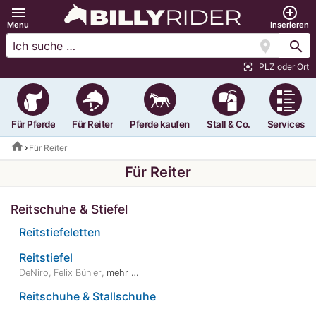
menu
add_circle_outline
Menu
Inserieren
location_on
search
PLZ oder Ort
center_focus_strong
Für Pferde
Für Reiter
Pferde kaufen
Stall & Co.
Services
home
Für Reiter
Für Reiter
Reitschuhe & Stiefel
Reitstiefeletten
Reitstiefel
DeNiro
,
Felix Bühler
,
mehr …
Reitschuhe & Stallschuhe