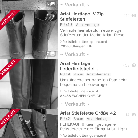
photo_library
~ Verkauft ~
5
VERKAUFT
Ariat Hertiage IV Zip
visibility
212
Stiefeletten
EU 41,5
Ariat Heritage
Verkaufe hier absolut neuwertige
Stiefeletten der Marke Ariat. Diese
wurden 1x getragen, sind daher in einem
navigate_next
Reitstiefeletten, gebraucht
top Zustand. Neupreis lag bei 165 Euro.
73066 Uhingen, DE
B
photo_library
~ Verkauft ~
7
VERKAUFT
Ariat Heritage
visibility
453
LederReitstiefel…
EU 39
Braun
Ariat Heritage
Umständehalber habe ich Paar sehr
bequeme und neuwertige
Lederreitstiefel von Ariat in braun zvk .
navigate_next
Reitstiefel, gebraucht
Hinten durchgehender Reissverschluss
82438 ESCHENLOHE, DE
GR. 39, HÖHE:
~ Verkauft ~
VERKAUFT
Ariat Stiefelette Größe 42
visibility
14
EU 42
Braun
Ariat Heritage
FEHLKAUF!!! Kaum getragene
Reitstiefelette der Firma Ariat. Light
Brown Gr. 42 fällt jedoch kleiner aus
navigate_next
Reitstiefeletten gebraucht