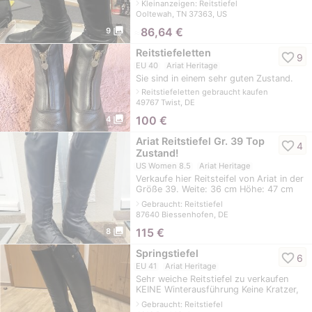
navigate_next
Kleinanzeigen: Reitstiefel
Ooltewah, TN 37363, US
photo_library
≈
86,64 €
9
Reitstiefeletten
favorite_border
9
EU 40
Ariat Heritage
Sie sind in einem sehr guten Zustand.
navigate_next
Reitstiefeletten gebraucht kaufen
49767 Twist, DE
photo_library
100
€
4
Ariat Reitstiefel Gr. 39 Top
favorite_border
4
Zustand!
US Women 8.5
Ariat Heritage
Verkaufe hier Reitsteifel von Ariat in der
Größe 39. Weite: 36 cm Höhe: 47 cm
Schwarzes Leder Top in Form und keine
navigate_next
Gebraucht: Reitstiefel
Defekte oder Macken! Mo
87640 Biessenhofen, DE
photo_library
115
€
8
Springstiefel
favorite_border
6
EU 41
Ariat Heritage
Sehr weiche Reitstiefel zu verkaufen
KEINE Winterausführung Keine Kratzer,
Schäden, etc. Frisch eingelassen... Gr.
navigate_next
Gebraucht: Reitstiefel
41 Maße (siehe auf Foto)