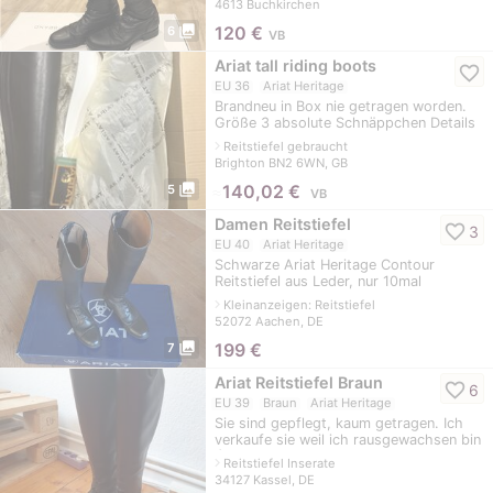
4613 Buchkirchen
photo_library
120
€
6
VB
Ariat tall riding boots
favorite_border
EU 36
Ariat Heritage
Brandneu in Box nie getragen worden.
Größe 3 absolute Schnäppchen Details
sind in Bildern
navigate_next
Reitstiefel gebraucht
Brighton BN2 6WN, GB
photo_library
≈
140,02 €
5
VB
Damen Reitstiefel
favorite_border
3
EU 40
Ariat Heritage
Schwarze Ariat Heritage Contour
Reitstiefel aus Leder, nur 10mal
getragen, gekauft im August 2022.
navigate_next
Kleinanzeigen: Reitstiefel
Größe 40, bzw. 9, Schafthöhe 47 cm,
52072 Aachen, DE
wadenumfang 3
photo_library
199
€
7
Ariat Reitstiefel Braun
favorite_border
6
EU 39
Braun
Ariat Heritage
Sie sind gepflegt, kaum getragen. Ich
verkaufe sie weil ich rausgewachsen bin
:) NP: 300
navigate_next
Reitstiefel Inserate
34127 Kassel, DE