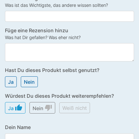
Was ist das Wichtigste, das andere wissen sollten?
Füge eine Rezension hinzu
Was hat Dir gefallen? Was eher nicht?
Hast Du dieses Produkt selbst genutzt?
Ja
Nein
Würdest Du dieses Produkt weiterempfehlen?
thumb_up
thumb_down
Weiß nicht
Ja
Nein
Dein Name