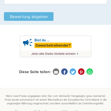
campaign
Bist du …
Gewerbetreibender?
chevron_right
Jetzt alle Gratis-Vorteile sichern
Diese Seite teilen:
Wenn zwei Preise angegeben sind: Der vom Verkäufer festgelegte (grau markierte)
Preis wurde automatisch mit einem Wechselkurs der Europäischen Zentralbank in die
angezeigte Währung umgerechnet und dient ausschließlich als Orientierungshilfe.