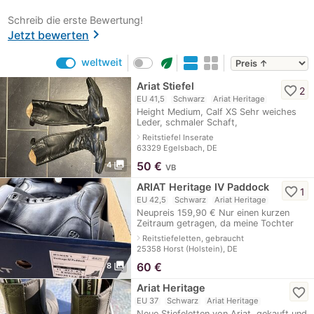
Schreib die erste Bewertung!
chevron_right
Jetzt bewerten
eco
weltweit
Ariat Stiefel
favorite_border
2
EU 41,5
Schwarz
Ariat Heritage
Height Medium, Calf XS Sehr weiches
Leder, schmaler Schaft,
Reißverschlüsse in Ordnung
navigate_next
Reitstiefel Inserate
63329 Egelsbach, DE
photo_library
50
€
4
VB
ARIAT Heritage IV Paddock
favorite_border
1
EU 42,5
Schwarz
Ariat Heritage
Neupreis 159,90 € Nur einen kurzen
Zeitraum getragen, da meine Tochter
herausgewachsen ist. Privatverkauf. Die
navigate_next
Reitstiefeletten, gebraucht
Ware wird unter Ausschluss jegliche
25358 Horst (Holstein), DE
photo_library
60
€
8
Ariat Heritage
favorite_border
EU 37
Schwarz
Ariat Heritage
Neue Stiefeletten von Ariat, gekauft und