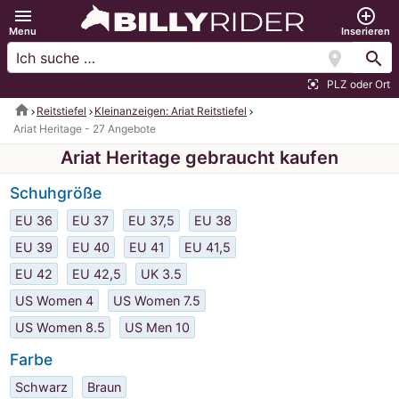
menu
add_circle_outline
Menu
Inserieren
location_on
search
PLZ oder Ort
center_focus_strong
home
Reitstiefel
Kleinanzeigen: Ariat Reitstiefel
Ariat Heritage - 27 Angebote
Ariat Heritage gebraucht kaufen
Schuhgröße
EU 36
EU 37
EU 37,5
EU 38
EU 39
EU 40
EU 41
EU 41,5
EU 42
EU 42,5
UK 3.5
US Women 4
US Women 7.5
US Women 8.5
US Men 10
Farbe
Schwarz
Braun