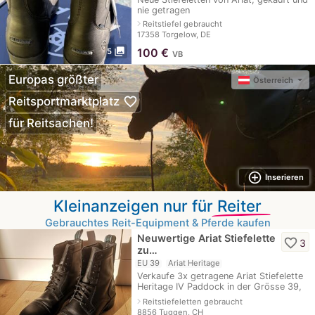
nie getragen
navigate_next
Reitstiefel gebraucht
17358 Torgelow, DE
photo_library
100
€
5
VB
Europas größter
Österreich
favorite_border
Reitsportmarktplatz
für Reitsachen!
add_circle_outline
Inserieren
Kleinanzeigen nur für
Reiter
Gebrauchtes Reit-Equipment & Pferde kaufen
Neuwertige Ariat Stiefelette
favorite_border
3
zu…
EU 39
Ariat Heritage
Verkaufe 3x getragene Ariat Stiefelette
Heritage IV Paddock in der Grösse 39,
da sie mir leider doch zu klein sind.
navigate_next
Reitstiefeletten gebraucht
Neupreis 214.90
8856 Tuggen, CH