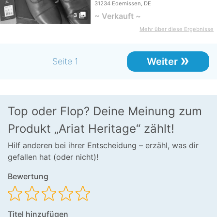
Beschreibung kopiert Dies ist ein Priva
31234 Edemissen, DE
photo_library
~ Verkauft ~
3
Mehr über diese Ergebnisse
»
Weiter
Seite 1
Top oder Flop? Deine Meinung zum
Produkt „Ariat Heritage“ zählt!
Hilf anderen bei ihrer Entscheidung – erzähl, was dir
gefallen hat (oder nicht)!
Bewertung
Titel hinzufügen