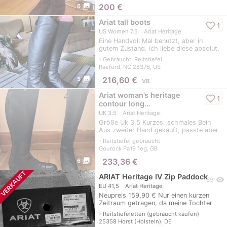
photo_library
200
€
6
Ariat tall boots
favorite_border
1
US Women 7.5
Ariat Heritage
Eine Handvoll Mal benutzt, aber in
gutem Zustand. Ich liebe diese absolut,
aber sie passen nicht meine Waden
navigate_next
Gebraucht: Reitstiefel
mehr.
Raeford, NC 28376, US
photo_library
≈
216,60 €
5
VB
Ariat woman’s heritage
favorite_border
1
contour long…
UK 3.5
Ariat Heritage
Größe Uk 3.5 Kurzes, schmales Bein
Aus zweiter Hand gekauft, passte aber
nicht
navigate_next
Reitstiefel gebraucht
Gourock Pa19 1eg, GB
photo_library
≈
233,36 €
6
VERKAUFT
ARIAT Heritage IV Zip Paddock
visibility
189
EU 41,5
Ariat Heritage
Neupreis 159,90 € Nur einen kurzen
Zeitraum getragen, da meine Tochter
herausgewachsen ist. Privatverkauf. Die
navigate_next
Reitstiefeletten (gebraucht kaufen)
Ware wird unter Ausschluss jegliche
25358 Horst (Holstein), DE