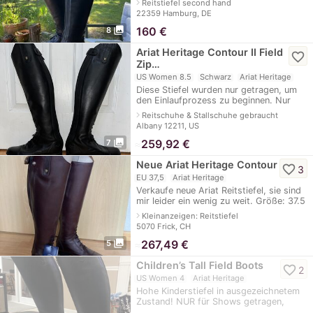
navigate_next
Reitstiefel second hand
330,00€.
22359 Hamburg, DE
photo_library
160
€
8
Ariat Heritage Contour II Field
favorite_border
Zip…
US Women 8.5
Schwarz
Ariat Heritage
Diese Stiefel wurden nur getragen, um
den Einlaufprozess zu beginnen. Nur
drinnen getragen, und nie in geritten.
navigate_next
Reitschuhe & Stallschuhe gebraucht
Mein Turnierpferd zu der Zeit kaufte
Albany 12211, US
photo_library
≈
259,92 €
7
Neue Ariat Heritage Contour II
favorite_border
3
EU 37,5
Ariat Heritage
Verkaufe neue Ariat Reitstiefel, sie sind
mir leider ein wenig zu weit. Größe: 37.5
Höhe: 45cm Breite: 36cm Farbe: braun
navigate_next
Kleinanzeigen: Reitstiefel
Stiefel in Originalverpa
5070 Frick, CH
photo_library
≈
267,49 €
5
Children’s Tall Field Boots
favorite_border
2
US Women 4
Ariat Heritage
Hohe Kinderstiefel in ausgezeichnetem
Zustand! NUR für Shows getragen,
nicht für die Schule. Größe 4.