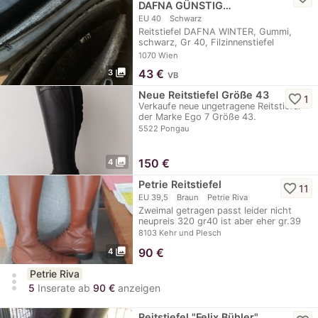
DAFNA GÜNSTIG…
EU 40
Schwarz
Reitstiefel DAFNA WINTER, Gummi,
schwarz, Gr 40, Filzinnenstiefel
waschbar,…
1070 Wien
photo_library
43
€
3
VB
Neue Reitstiefel Größe 43
favorite_border
1
Verkaufe neue ungetragene Reitstiefel
der Marke Ego 7 Größe 43.
5522 Pongau
photo_library
150
€
4
Petrie Reitstiefel
favorite_border
11
EU 39,5
Braun
Petrie Riva
Zweimal getragen passt leider nicht
neupreis 320 gr40 ist aber eher gr.39
8103 Kehr und Plesch
photo_library
90
€
4
Petrie Riva
more_vert
5
Inserate ab
90 €
anzeigen
Reitstiefel "Felix Bühler"