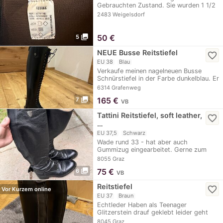
Gebrauchten Zustand. Sie wurden 1 1/2
Sommer Saisonen…
2483 Weigelsdorf
photo_library
50
€
5
NEUE Busse Reitstiefel
favorite_border
EU 38
Blau
Verkaufe meinen nagelneuen Busse
Schnürstiefel in der Farbe dunkelblau. Er
wurde noch…
6314 Grafenweg
photo_library
165
€
7
VB
Tattini Reitstiefel, soft leather,
favorite_border
…
EU 37,5
Schwarz
Wade rund 33 - hat aber auch
Gummizug eingearbeitet. Gerne zum
Springen getragen aber…
8055 Graz
photo_library
75
€
6
VB
Reitstiefel
favorite_border
Vor Kurzem online
EU 37
Braun
Echtleder Haben als Teenager
Glitzerstein drauf geklebt leider geht
der Kleber nicht…
8045 Graz