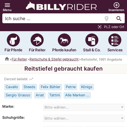
menu
add_circle_outline
Menu
Inserieren
location_on
search
PLZ oder Ort
center_focus_strong
Für Pferde
Für Reiter
Pferde kaufen
Stall & Co.
Services
home
Für Reiter
Reitschuhe & Stiefel gebraucht
Reitstiefel, 1991 Angebote
Reitstiefel gebraucht kaufen
trending_up
Derzeit beliebt
Cavallo
Steeds
Felix Bühler
Petrie
Königs
Sergio Grasso
Ariat
Tattini
Alle Marken …
Marke:
Bitte wählen...
Schuhgröße:
Bitte wählen...