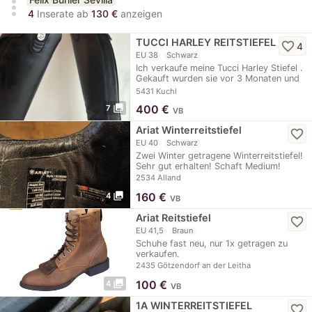
more_vert
4
Inserate ab
130 €
anzeigen
TUCCI HARLEY REITSTIEFEL
favorite_border
4
EU 38
Schwarz
Ich verkaufe meine Tucci Harley Stiefel .
Gekauft wurden sie vor 3 Monaten und
sind…
5431 Kuchl
photo_library
400
€
7
VB
Ariat Winterreitstiefel
favorite_border
EU 40
Schwarz
Zwei Winter getragene Winterreitstiefel!
Sehr gut erhalten! Schaft Medium!
2534 Alland
photo_library
160
€
4
VB
Ariat Reitstiefel
favorite_border
EU 41,5
Braun
Schuhe fast neu, nur 1x getragen zu
verkaufen.
2435 Götzendorf an der Leitha
photo_library
100
€
4
VB
1A WINTERREITSTIEFEL
favorite_border