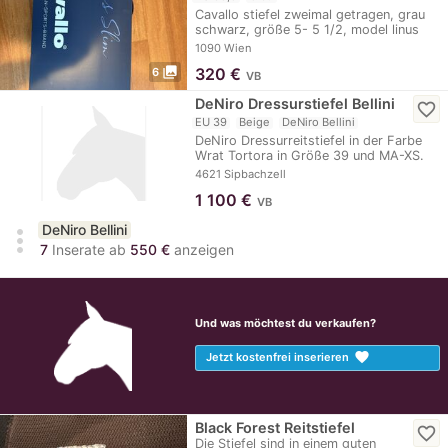
Cavallo stiefel zweimal getragen, grau
schwarz, größe 5- 5 1/2, model linus
slim, in…
1090 Wien
photo_library
320
€
6
VB
DeNiro Dressurstiefel Bellini
favorite_border
EU 39
Beige
DeNiro Bellini
DeNiro Dressurreitstiefel in der Farbe
Wrat Tortora in Größe 39 und MA-XS.
Wurden Ende…
4621 Sipbachzell
1 100
€
VB
DeNiro Bellini
more_vert
7
Inserate ab
550 €
anzeigen
Und was möchtest du verkaufen?
favorite
Jetzt kostenfrei inserieren
Black Forest Reitstiefel
favorite_border
Die Stiefel sind in einem guten