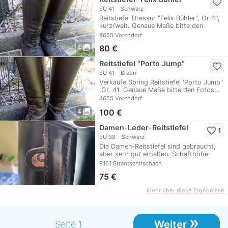
favorite_border
EU 41
Schwarz
Reitstiefel Dressur "Felix Bühler", Gr 41,
kurz/weit. Genaue Maße bitte den
Fotos…
4655 Vorchdorf
photo_library
80
€
4
Reitstiefel "Porto Jump"
favorite_border
EU 41
Braun
Verkaufe Spring Reitstiefel 'Porto Jump"
,Gr. 41. Genaue Maße bitte den Fotos…
4655 Vorchdorf
photo_library
100
€
4
Damen-Leder-Reitstiefel
favorite_border
1
EU 38
Schwarz
Die Damen-Reitstiefel sind gebraucht,
aber sehr gut erhalten. Schafthöhe:
47…
9161 Strantschitschach
75
€
Mehr über diese Ergebnisse
»
Weiter
Seite 1