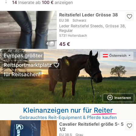
14
Inserate ab
100 €
anzeigen
Reitstiefel Leder Grösse 38
favorite_border
EU 38
Schwarz
Leder Reitstiefel Steeds, Grösse 38,
Regular
5731 Hollersbach
photo_library
45
€
4
Europas größter
Österreich
favorite_border
Reitsportmarktplatz
für Reitsachen!
add_circle_outline
Inserieren
Kleinanzeigen nur für
Reiter
Gebrauchtes Reit-Equipment & Pferde kaufen
Cavalier Reitstiefel größe 5- 5
favorite_border
1/2
EU 38,5
Grau