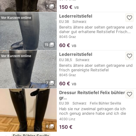
photo_library
150
€
7
VB
Lederreitstiefel
favorite_border
Vor Kurzem online
EU 38
Schwarz
Bereits ältere aber selten getragene und
daher gut erhaltene Reitstiefel Frisch…
8045 Graz
photo_library
60
€
15
VB
Lederreitstiefel
favorite_border
Vor Kurzem online
EU 38,5
Schwarz
Bereits ältere aber selten getragene und
frisch gereinigte Reitstiefel
8045 Graz
photo_library
60
€
7
VB
Dressur Reitstiefel Felix bühler
favorite_border
gr…
EU 39
Schwarz
Felix Bühler Sevilla
Hab sie nur zweimal getragen da ich
noch genug andere habe und ich die
anderen zuerst…
4030 Linz
photo_library
150
€
6
Felix Bühler Sevilla