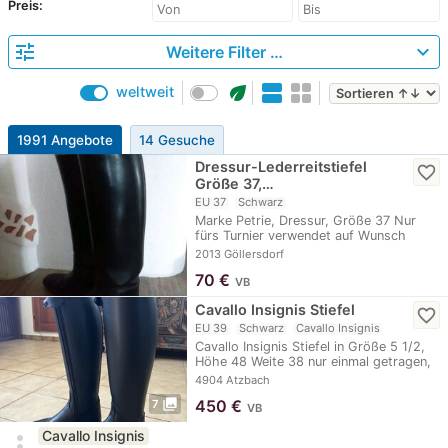
Preis:
tune
expand_more
Weitere Filter …
eco
weltweit
1991 Angebote
14 Gesuche
Dressur-Lederreitstiefel
favorite_border
Größe 37,…
EU 37
Schwarz
Marke Petrie, Dressur, Größe 37 Nur
fürs Turnier verwendet auf Wunsch
gerne mit…
2013 Göllersdorf
70
€
VB
Cavallo Insignis Stiefel
favorite_border
EU 39
Schwarz
Cavallo Insignis
Cavallo Insignis Stiefel in Größe 5 1/2,
Höhe 48 Weite 38 nur einmal getragen,
wie neu
4904 Atzbach
photo_library
450
€
7
VB
Cavallo Insignis
more_vert