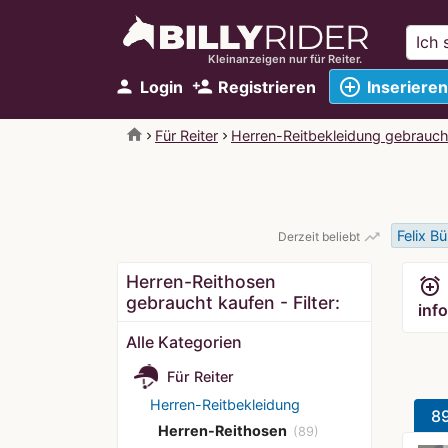
Kleinanzeigen nur für Reiter.
add_circle_outline
person
person_add
Login
Registrieren
Inserieren
home
Für Reiter
Herren-Reitbekleidung gebrauch
Felix Bü
trending_up
Derzeit beliebt
Herren-Reithosen
alarm_add
gebraucht kaufen - Filter:
info
Alle Kategorien
Für Reiter
Herren-Reitbekleidung
8
Herren-Reithosen
(89)