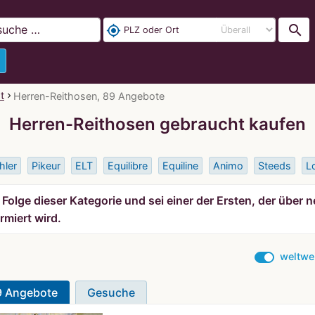
search
my_location
t
Herren-Reithosen, 89 Angebote
Herren-Reithosen gebraucht kaufen
hler
Pikeur
ELT
Equilibre
Equiline
Animo
Steeds
L
Folge dieser Kategorie und sei einer der Ersten, der über
rmiert wird.
weltwe
9 Angebote
Gesuche