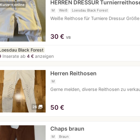
HERREN DRESSUR Turnierreithos
 Kurzem online
M
Weiß
Loesdau Black Forest
Weiße Reithose für Turniere Dressur Größe 
30
€
VB
Loesdau Black Forest
9
Inserate ab
4 €
anzeigen
Herren Reithosen
M
Gerne melden, diverse Reithosen zu verka
50
€
photo_library
26
Chaps braun
M
Braun