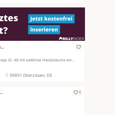
u…
favorite_border
ripp Gr. 48 mit seitlicher Handytasche am…
location_on
56651 Oberzissen, DE
z…
favorite_border
1