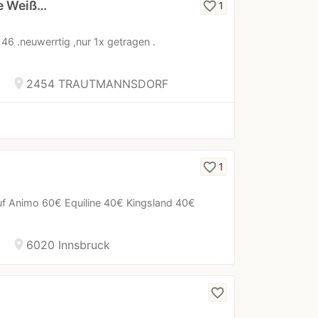
e Weiß…
favorite_border
1
46 .neuwerrtig ,nur 1x getragen .
location_on
2454 TRAUTMANNSDORF
favorite_border
1
uf Animo 60€ Equiline 40€ Kingsland 40€
location_on
6020 Innsbruck
favorite_border