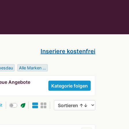
Inseriere kostenfrei
oesdau
Alle Marken …
 neue Angebote
Kategorie folgen
eco
it