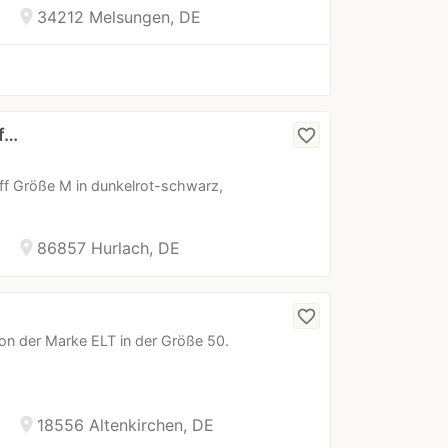
location_on
34212 Melsungen, DE
f…
favorite_border
ff Größe M in dunkelrot-schwarz,
location_on
86857 Hurlach, DE
favorite_border
on der Marke ELT in der Größe 50.
location_on
18556 Altenkirchen, DE