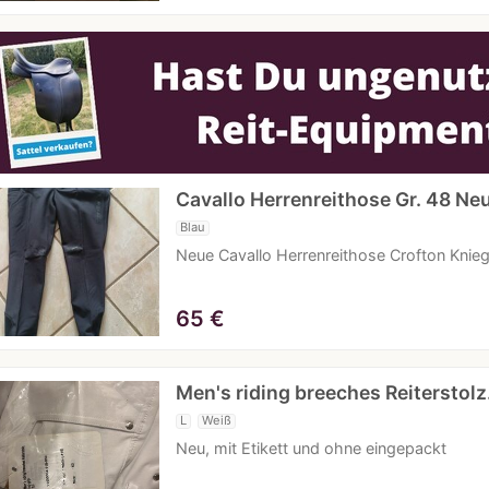
Cavallo Herrenreithose Gr. 48 Ne
Blau
Neue Cavallo Herrenreithose Crofton Knieg
65
€
Men's riding breeches Reiterstol
L
Weiß
Neu, mit Etikett und ohne eingepackt