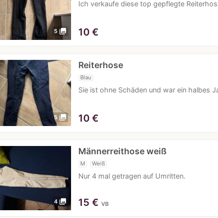
Ich verkaufe diese top gepflegte Reiterho
10
€
photo_library
5
Reiterhose
Blau
Sie ist ohne Schäden und war ein halbes J
10
€
photo_library
5
Männerreithose weiß
M
Weiß
Nur 4 mal getragen auf Umritten.
15
€
photo_library
4
VB