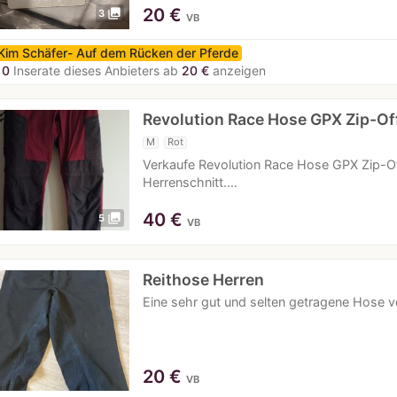
20
€
photo_library
3
VB
Kim Schäfer- Auf dem Rücken der Pferde
10
Inserate dieses Anbieters ab
20 €
anzeigen
Revolution Race Hose GPX Zip-Of
M
Rot
Verkaufe Revolution Race Hose GPX Zip-O
Herrenschnitt.…
40
€
photo_library
5
VB
Reithose Herren
Eine sehr gut und selten getragene Hose v
20
€
VB