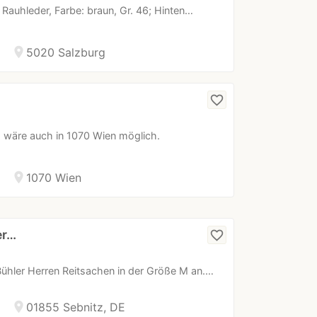
uhleder, Farbe: braun, Gr. 46; Hinten…
location_on
5020 Salzburg
favorite_border
 wäre auch in 1070 Wien möglich.
location_on
1070 Wien
er…
favorite_border
 Bühler Herren Reitsachen in der Größe M an.…
location_on
01855 Sebnitz, DE