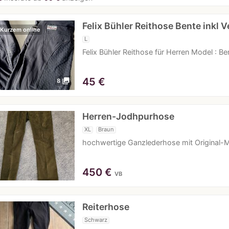
Felix Bühler Reithose Bente inkl 
 Kurzem online
L
Felix Bühler Reithose für Herren Model : Ben
45
€
photo_library
8
Herren-Jodhpurhose
XL
Braun
hochwertige Ganzlederhose mit Original-M
450
€
VB
Reiterhose
Schwarz