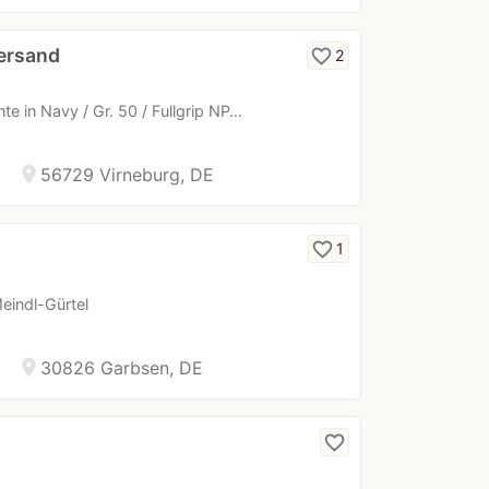
Versand
favorite_border
2
te in Navy / Gr. 50 / Fullgrip NP…
location_on
56729 Virneburg, DE
favorite_border
1
eindl-Gürtel
location_on
30826 Garbsen, DE
favorite_border