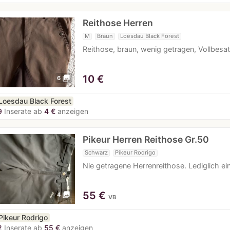
Reithose Herren
M
Braun
Loesdau Black Forest
Reithose, braun, wenig getragen, Vollbesatz
10
€
photo_library
6
Loesdau Black Forest
9
Inserate ab
4 €
anzeigen
Pikeur Herren Reithose Gr.50
Schwarz
Pikeur Rodrigo
Nie getragene Herrenreithose. Lediglich 
55
€
photo_library
4
VB
Pikeur Rodrigo
2
Inserate ab
55 €
anzeigen