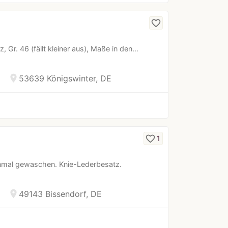
favorite_border
, Gr. 46 (fällt kleiner aus), Maße in den…
location_on
53639 Königswinter, DE
favorite_border
1
einmal gewaschen. Knie-Lederbesatz.
location_on
49143 Bissendorf, DE