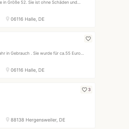
se in Größe 52. Sie ist ohne Schäden und…
location_on
06116 Halle, DE
favorite_border
ahr in Gebrauch . Sie wurde für ca.55 Euro…
location_on
06116 Halle, DE
favorite_border
3
location_on
88138 Hergensweiler, DE