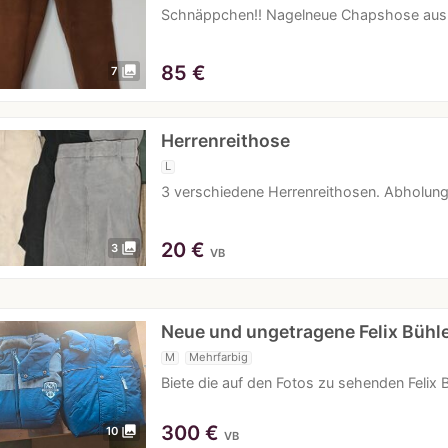
Schnäppchen!! Nagelneue Chapshose aus Ra
85
€
photo_library
7
Herrenreithose
L
3 verschiedene Herrenreithosen. Abholung
20
€
photo_library
3
VB
Neue und ungetragene Felix Bühl
M
Mehrfarbig
Biete die auf den Fotos zu sehenden Felix
300
€
photo_library
10
VB