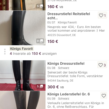
27726 Worpswede, DE
photo_library
160
€
5
VB
Dressurstiefel Reitstiefel
favorite_border
1
echt…
EU 37
Königs Favorit
Neupreis war 434,- Euro Am besten
vorbei kommen und anprobieren :) Hier
die…
40225 Düsseldorf, DE
photo_library
150
€
9
Königs Favorit
more_vert
4
Inserate ab
150 €
anzeigen
Königs Dressurstiefel
favorite_border
3
EU 38
Schwarz
Seinerzeit der beste Königs
Dressurstiefel: tolle Form, verstärkter
Aussenschaft,…
94344 Saulburg, DE
photo_library
300
€
5
VB
Königs Lederstiefel Gr. 6
favorite_border
EU 39
Schwarz
Verkaufe Lederreitstiefel von Königs in
Gr. 6, ohne Reißverschluss. Für