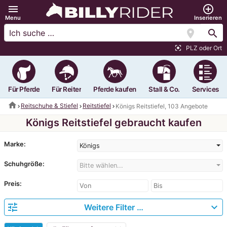
menu
add_circle_outline
Menu
Inserieren
location_on
search
PLZ oder Ort
center_focus_strong
Für Pferde
Für Reiter
Pferde kaufen
Stall & Co.
Services
home
Reitschuhe & Stiefel
Reitstiefel
Königs Reitstiefel, 103 Angebote
Königs Reitstiefel gebraucht kaufen
Marke:
Königs
Schuhgröße:
Bitte wählen...
Preis:
tune
expand_more
Weitere Filter …