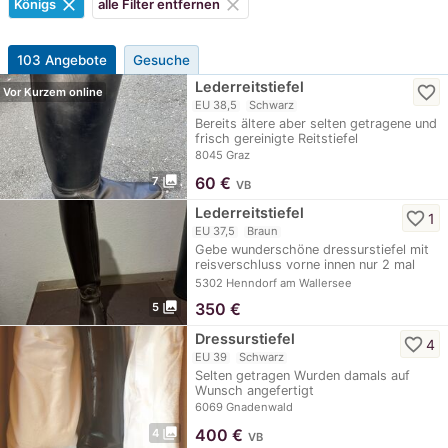
clear
clear
Königs
alle Filter entfernen
103 Angebote
Gesuche
Lederreitstiefel
favorite_border
Vor Kurzem online
EU 38,5
Schwarz
Bereits ältere aber selten getragene und
frisch gereinigte Reitstiefel
8045 Graz
photo_library
60
€
7
VB
Lederreitstiefel
favorite_border
1
EU 37,5
Braun
Gebe wunderschöne dressurstiefel mit
reisverschluss vorne innen nur 2 mal
getragen…
5302 Henndorf am Wallersee
photo_library
350
€
5
Dressurstiefel
favorite_border
4
EU 39
Schwarz
Selten getragen Wurden damals auf
Wunsch angefertigt
6069 Gnadenwald
photo_library
400
€
4
VB