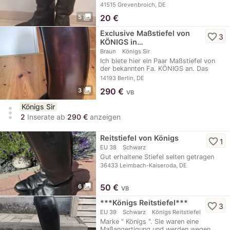
schlanke…
41515 Grevenbroich, DE
photo_library
20
€
5
Exclusive Maßstiefel von
favorite_border
3
KÖNIGS in…
Braun
Königs Sir
Ich biete hier ein Paar Maßstiefel von
der bekannten Fa. KÖNIGS an. Das
Modell SIR…
14193 Berlin, DE
photo_library
290
€
3
VB
Königs Sir
more_vert
2
Inserate ab
290 €
anzeigen
Reitstiefel von Königs
favorite_border
1
EU 38
Schwarz
Gut erhaltene Stiefel selten getragen
36433 Leimbach-Kaiseroda, DE
photo_library
50
€
6
VB
***Königs Reitstiefel***
favorite_border
3
EU 39
Schwarz
Königs Reitstiefel
Marke " Königs ". Sie waren eine
Maßangertigung und werden wegen