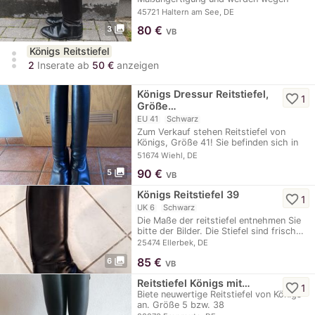
Turnieraufgabe…
45721 Haltern am See, DE
photo_library
80
€
3
VB
Königs Reitstiefel
more_vert
2
Inserate ab
50 €
anzeigen
Königs Dressur Reitstiefel,
favorite_border
1
Größe…
EU 41
Schwarz
Zum Verkauf stehen Reitstiefel von
Königs, Größe 41! Sie befinden sich in
einem…
51674 Wiehl, DE
photo_library
90
€
5
VB
Königs Reitstiefel 39
favorite_border
1
UK 6
Schwarz
Die Maße der reitstiefel entnehmen Sie
bitte der Bilder. Die Stiefel sind frisch…
25474 Ellerbek, DE
photo_library
85
€
6
VB
Reitstiefel Königs mit…
favorite_border
1
Biete neuwertige Reitstiefel von Königs
an. Größe 5 bzw. 38