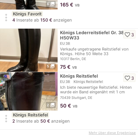
photo_library
165
€
6
VB
Königs Favorit
more_vert
4
Inserate ab
150 €
anzeigen
Königs Lederreitstiefel Gr. 38
favorite_border
3
H50W33
EU 38
Verkaufe ungetragene Reitstiefel von
Königs. Höhe 50 Weite 33
10317 Berlin, DE
photo_library
75
€
5
VB
Königs Reitstiefel
favorite_border
3
EU 38
Königs Reitstiefel
Ich biete neuwertige Reitstiefel. Hinten
wurde ein Band eingenäht mit 1 cm
Breite.…
70439 Stuttgart, DE
photo_library
50
€
2
VB
Königs Reitstiefel
more_vert
2
Inserate ab
50 €
anzeigen
Mehr über diese Ergebnisse