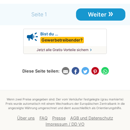
»
Weiter
Seite 1
campaign
Bist du …
Gewerbetreibender?
chevron_right
Jetzt alle Gratis-Vorteile sichern
Diese Seite teilen:
Wenn zwei Preise angegeben sind: Der vom Verkäufer festgelegte (grau markierte)
Preis wurde automatisch mit einem Wechselkurs der Europäischen Zentralbank in die
angezeigte Währung umgerechnet und dient ausschließlich als Orientierungshilfe.
Über uns
FAQ
Presse
AGB und Datenschutz
Impressum / DD VO