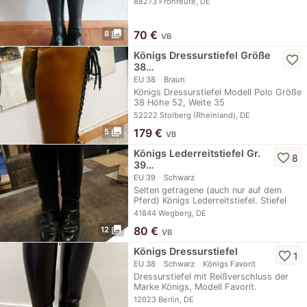
88273 Fronreute, DE
photo_library
70
€
8
VB
Königs Dressurstiefel Größe
favorite_border
38…
EU 38
Braun
Königs Dressurstiefel Modell Polo Größe
38 Höhe 52, Weite 35
Außenversteifung,…
52222 Stolberg (Rheinland), DE
photo_library
179
€
5
VB
Königs Lederreitstiefel Gr.
favorite_border
8
39…
EU 39
Schwarz
Selten getragene (auch nur auf dem
Pferd) Königs Lederreitstiefel. Stiefel
hat sich…
41844 Wegberg, DE
photo_library
80
€
12
VB
Königs Dressurstiefel
favorite_border
1
EU 38
Schwarz
Königs Favorit
Dressurstiefel mit Reißverschluss der
Marke Königs, Modell Favorit.
Schuhgröße:…
12623 Berlin, DE