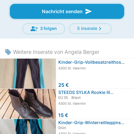
send
Nachricht senden
group_add
chevron_right
3 folgen
5 Inserate
local_offer
Weitere Inserate von Angela Berger
Kinder-Grip-Vollbesatzreithose…
4300 St. Valentin
25 €
STEEDS SYLKA Rookie III…
EU 35
Braun
4300 St. Valentin
15 €
Kinder-Grip-Winterreitleggins…
Grün
4300 St. Valentin