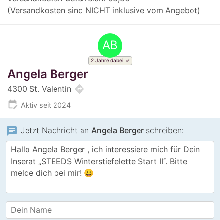
(Versandkosten sind NICHT inklusive vom Angebot)
AB
2 Jahre dabei
Angela Berger
directions
4300 St. Valentin
edit_calendar
Aktiv seit 2024
chat
Jetzt Nachricht an
Angela Berger
schreiben: