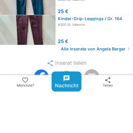
25 €
Kinder-Grip-Leggings / Gr. 164
4300 St. Valentin
25 €
chevron_right
Alle Inserate von Angela Berger
share
Inserat teilen
email
chat
favorite_border
share
Nachricht
Merkliste?
Teilen
warning
Inserat melden
checklist_rtl
BillyRiderAD-ID: 229129
update
Letzte Aktualisierung: vor mehr als sechs Monaten
remove_red_eye
0051
library_books
gelistet in: