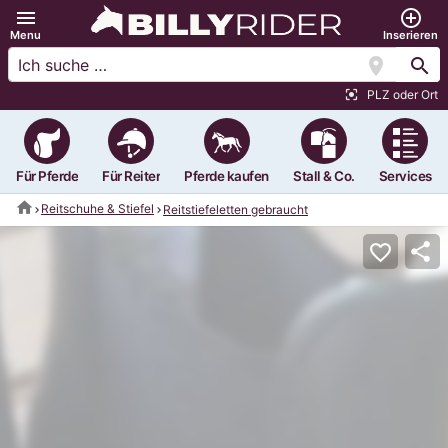
menu
add_circle_outline
Menu
Inserieren
location_on
search
PLZ oder Ort
center_focus_strong
Für Pferde
Für Reiter
Pferde kaufen
Stall & Co.
Services
home
Reitschuhe & Stiefel
Reitstiefeletten gebraucht
share
favorite_border