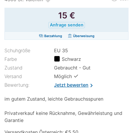
15
€
Anfrage senden
payments
account_balance
Barzahlung
Überweisung
Schuhgröße
EU 35
Farbe
Schwarz
Zustand
Gebraucht - Gut
✓
Versand
Möglich
Bewertung:
Jetzt bewerten
chevron_right
im gutem Zustand, leichte Gebrauchsspuren
Privatverkauf keine Rücknahme, Gewährleistung und
Garantie
Versandkosten Österreich: €5,50