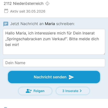
directions
2112 Niederösterreich
edit_calendar
Aktiv seit 30.05.2026
chat
Jetzt Nachricht an
Maria
schreiben:
send
Nachricht senden
group_add
chevron_right
Folgen
3 Inserate