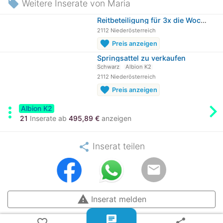
local_offer
Weitere Inserate von Maria
Reitbeteiligung für 3x die Woche…
2112 Niederösterreich
favorite
Preis anzeigen
Springsattel zu verkaufen
Schwarz
Albion K2
2112 Niederösterreich
favorite
Preis anzeigen
chevron_rig
more_vert
Albion K2
21
Inserate ab
495,89 €
anzeigen
share
Inserat teilen
email
warning
Inserat melden
checklist_rtl
chat
BillyRiderAD-ID: 270265
favorite_border
share