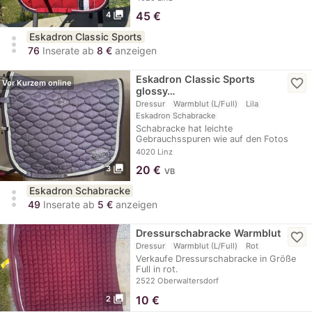
photo_library
45
€
4
Eskadron Classic Sports
more_vert
76
Inserate ab
8 €
anzeigen
Eskadron Classic Sports
favorite_border
Vor Kurzem online
glossy…
Dressur
Warmblut (L/Full)
Lila
Eskadron Schabracke
Schabracke hat leichte
Gebrauchsspuren wie auf den Fotos
ersichtlich, ist sonnst aber…
4020 Linz
photo_library
20
€
3
VB
Eskadron Schabracke
more_vert
49
Inserate ab
5 €
anzeigen
Dressurschabracke Warmblut
favorite_border
Dressur
Warmblut (L/Full)
Rot
Verkaufe Dressurschabracke in Größe
Full in rot.
2522 Oberwaltersdorf
photo_library
10
€
2