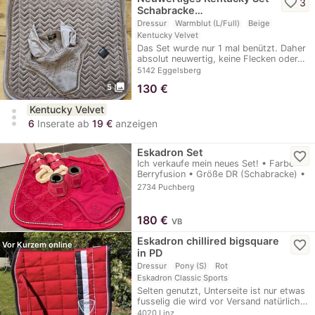
favorite_border
3
Schabracke…
Dressur
Warmblut (L/Full)
Beige
Kentucky Velvet
Das Set wurde nur 1 mal benützt. Daher
absolut neuwertig, keine Flecken oder…
5142 Eggelsberg
photo_library
130
€
5
Kentucky Velvet
more_vert
6
Inserate ab
19 €
anzeigen
Eskadron Set
favorite_border
Ich verkaufe mein neues Set! • Farbe
Berryfusion • Größe DR (Schabracke) •
Größe S…
2734 Puchberg
180
€
VB
Eskadron chillired bigsquare
favorite_border
Vor Kurzem online
in PD
Dressur
Pony (S)
Rot
Eskadron Classic Sports
Selten genutzt, Unterseite ist nur etwas
fusselig die wird vor Versand natürlich…
4020 Linz