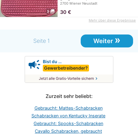
2700 Wiener Neustadt
photo_library
30
€
3
Mehr über diese Ergebnisse
»
Weiter
Seite 1
campaign
Bist du …
Gewerbetreibender?
chevron_right
Jetzt alle Gratis-Vorteile sichern
Zurzeit sehr beliebt:
Gebraucht: Mattes-Schabracken
Schabracken von Kentucky Inserate
Gebraucht: Spooks-Schabracken
Cavallo Schabracken, gebraucht