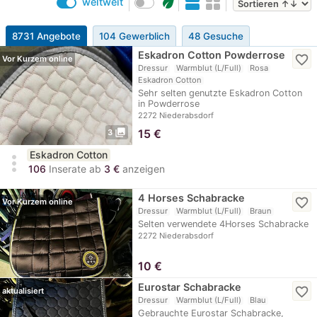
eco
weltweit
8731 Angebote
104 Gewerblich
48 Gesuche
Eskadron Cotton Powderrose
favorite_border
Vor Kurzem online
Dressur
Warmblut (L/Full)
Rosa
Eskadron Cotton
Sehr selten genutzte Eskadron Cotton
in Powderrose
2272 Niederabsdorf
photo_library
15
€
3
Eskadron Cotton
more_vert
106
Inserate ab
3 €
anzeigen
4 Horses Schabracke
favorite_border
Vor Kurzem online
Dressur
Warmblut (L/Full)
Braun
Selten verwendete 4Horses Schabracke
2272 Niederabsdorf
10
€
Eurostar Schabracke
favorite_border
aktualisiert
Dressur
Warmblut (L/Full)
Blau
Gebrauchte Eurostar Schabracke,