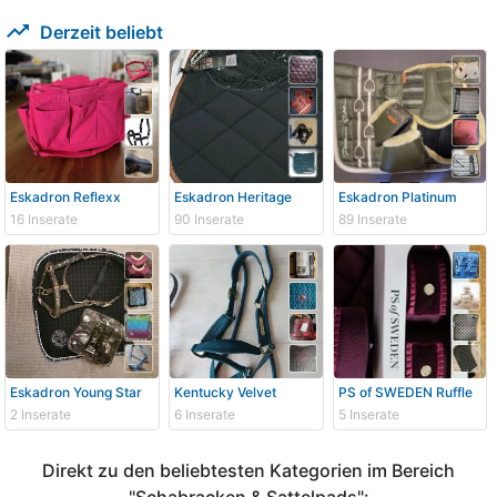
trending_up
Derzeit beliebt
Eskadron Reflexx
Eskadron Heritage
Eskadron Platinum
16 Inserate
90 Inserate
89 Inserate
Eskadron Young Star
Kentucky Velvet
PS of SWEDEN Ruffle
2 Inserate
6 Inserate
5 Inserate
Direkt zu den beliebtesten Kategorien im Bereich
"Schabracken & Sattelpads":