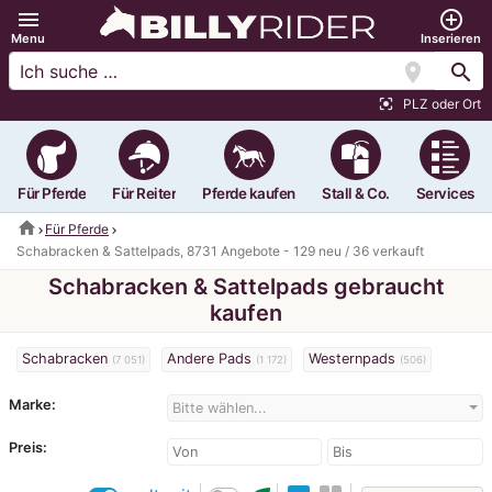
menu
add_circle_outline
Menu
Inserieren
location_on
search
PLZ oder Ort
center_focus_strong
Für Pferde
Für Reiter
Pferde kaufen
Stall & Co.
Services
home
Für Pferde
Schabracken & Sattelpads, 8731 Angebote - 129 neu / 36 verkauft
Schabracken & Sattelpads gebraucht
kaufen
Schabracken
Andere Pads
Westernpads
(7 051)
(1 172)
(506)
Marke:
Bitte wählen...
Preis: