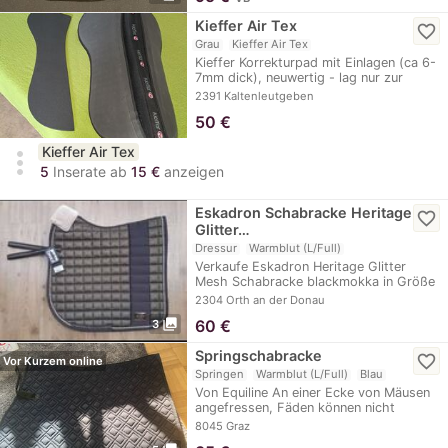
Kieffer Air Tex
favorite_border
Grau
Kieffer Air Tex
Kieffer Korrekturpad mit Einlagen (ca 6-
7mm dick), neuwertig - lag nur zur
Probe am…
2391 Kaltenleutgeben
50
€
Kieffer Air Tex
more_vert
5
Inserate ab
15 €
anzeigen
Eskadron Schabracke Heritage
favorite_border
Glitter…
Dressur
Warmblut (L/Full)
Verkaufe Eskadron Heritage Glitter
Mesh Schabracke blackmokka in Größe
Warmblut…
2304 Orth an der Donau
photo_library
60
€
3
Springschabracke
favorite_border
Vor Kurzem online
Springen
Warmblut (L/Full)
Blau
Von Equiline An einer Ecke von Mäusen
angefressen, Fäden können nicht
weiter…
8045 Graz