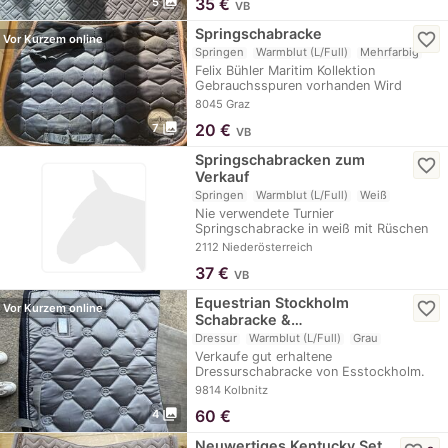
photo_library
35
€
5
VB
Springschabracke
favorite_border
Vor Kurzem online
Springen
Warmblut (L/Full)
Mehrfarbig
Felix Bühler Maritim Kollektion
Gebrauchsspuren vorhanden Wird
ungewaschen verkauft
8045 Graz
photo_library
20
€
7
VB
Springschabracken zum
favorite_border
Verkauf
Springen
Warmblut (L/Full)
Weiß
Nie verwendete Turnier
Springschabracke in weiß mit Rüschen
und Glitzer steht zum…
2112 Niederösterreich
37
€
VB
Equestrian Stockholm
favorite_border
Vor Kurzem online
Schabracke &…
Dressur
Warmblut (L/Full)
Grau
Verkaufe gut erhaltene
Dressurschabracke von Esstockholm.
Die passende Fliegenhaube in…
9814 Kolbnitz
photo_library
60
€
4
Neuwertiges Kentucky Set