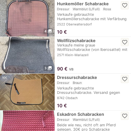
Hunkemöller Schabracke
favorite_border
Dressur
Warmblut (L/Full)
Rosa
Verkaufe gebrauchte
Hunkemöllerschabracke mit Verfärbung
im Sattelbereich.
2522 Oberwaltersdorf
photo_library
10
€
4
Wollfilzschabracke
favorite_border
Verkaufe meine graue
Wollfilzschabracke (von Iberosattel) mit
schöner Verzierung. NP…
2571 Klein-Mariazell
photo_library
90
€
3
VB
Dressurschabracke
favorite_border
Dressur
Braun
Verkaufe gebrauchte
Dressurschabracke. Versand gegen
Aufpreis gerne möglich. Da…
8742 Obdach
10
€
Eskadron Schabracken
favorite_border
Dressur
Warmblut (L/Full)
Beide wie neu, nicht oft am Pferd
gelegen. 30€ pro Schabracke