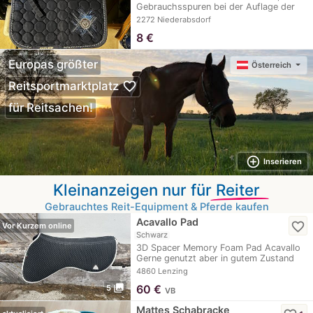
Gebrauchsspuren bei der Auflage der
Gurtstrippen zu…
2272 Niederabsdorf
8
€
Europas größter
Österreich
favorite_border
Reitsportmarktplatz
für Reitsachen!
add_circle_outline
Inserieren
Kleinanzeigen nur für
Reiter
Gebrauchtes Reit-Equipment & Pferde kaufen
Acavallo Pad
favorite_border
Vor Kurzem online
Schwarz
3D Spacer Memory Foam Pad Acavallo
Gerne genutzt aber in gutem Zustand
Wird vor…
4860 Lenzing
photo_library
60
€
5
VB
Mattes Schabracke