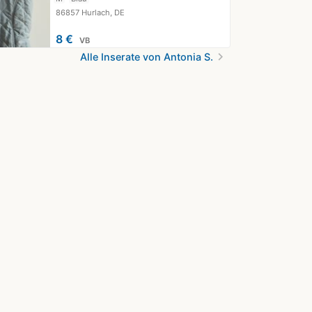
86857 Hurlach, DE
8 €
VB
chevron_right
Alle Inserate von Antonia S.