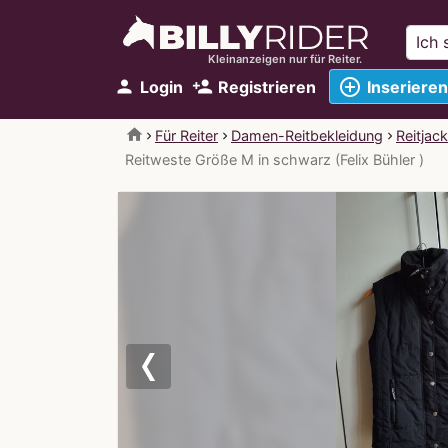
Kleinanzeigen nur für Reiter.
add_circle_outline
person
person_add
Login
Registrieren
Inserieren
home
Für Reiter
Damen-Reitbekleidung
Reitjac
Reitweste Größe M in schwarz (Felix Bühler )
Previous