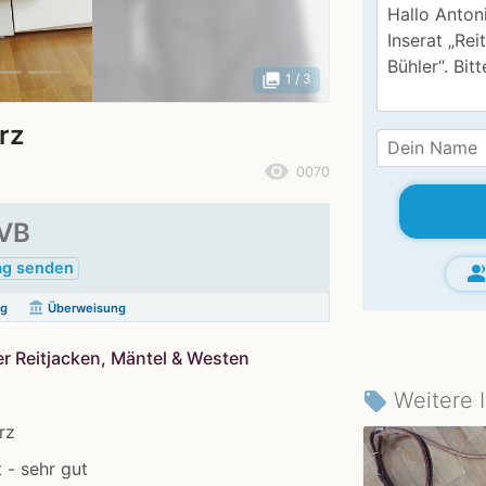
photo_library
1
/ 3
rz
remove_red_eye
0070
VB
ag senden
group_
account_balance
ng
Überweisung
er Reitjacken, Mäntel & Westen
Weitere 
local_offer
rz
 - sehr gut