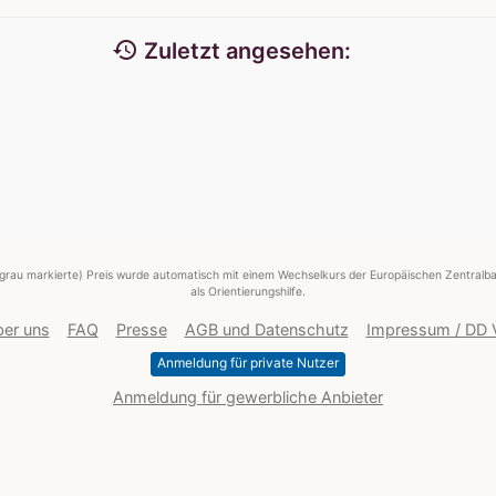
history
Zuletzt angesehen:
grau markierte) Preis wurde automatisch mit einem Wechselkurs der Europäischen Zentralba
als Orientierungshilfe.
er uns
FAQ
Presse
AGB und Datenschutz
Impressum / DD
Anmeldung für private Nutzer
Anmeldung für gewerbliche Anbieter