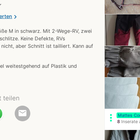
✓
erten
chevron_right
röße M in schwarz. Mit 2-Wege-RV, zwei
tschlitze. Keine Defekte, RVs
icht, aber Schnitt ist tailliert. Kann auf
el weitestgehend auf Plastik und
t teilen
email
more_vert
Mattes Cor
8
Inserate