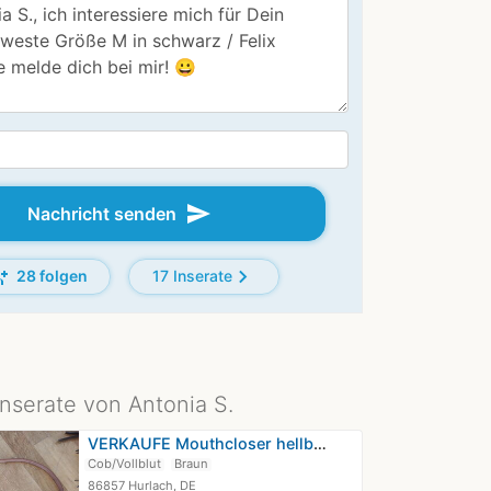
send
Nachricht senden
add
chevron_right
28 folgen
17 Inserate
Inserate von Antonia S.
VERKAUFE Mouthcloser hellbraun/braun
Cob/Vollblut
Braun
86857 Hurlach, DE