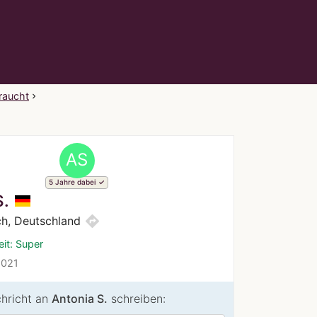
braucht
AS
5 Jahre dabei
S.
directions
ch, Deutschland
it: Super
2021
chricht an
Antonia S.
schreiben: