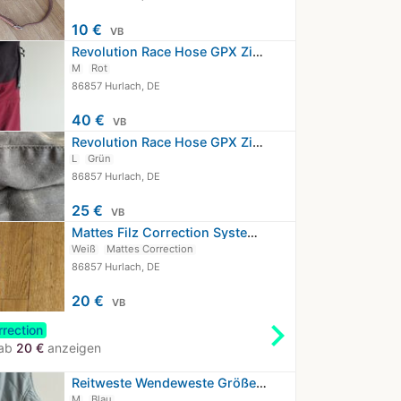
10 €
VB
Revolution Race Hose GPX Zip-Off…
M
Rot
86857 Hurlach, DE
40 €
VB
Revolution Race Hose GPX Zip-Off…
L
Grün
86857 Hurlach, DE
25 €
VB
Mattes Filz Correction System…
Weiß
Mattes Correction
86857 Hurlach, DE
20 €
VB
chevron_right
rection
 ab
20 €
anzeigen
Reitweste Wendeweste Größe M in…
M
Blau