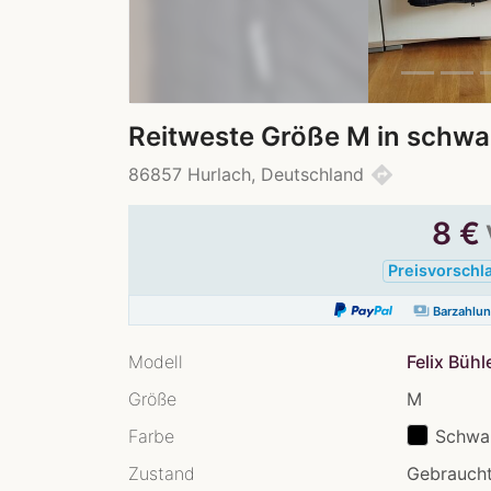
Reitweste Größe M in schwa
directions
86857 Hurlach, Deutschland
8
€
Preisvorschl
payments
Barzahlu
Modell
Felix Bühl
Größe
M
Farbe
Schwa
Zustand
Gebraucht