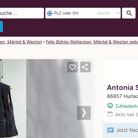
search
my_location
ken, Mäntel & Westen
Felix Bühler Reitjacken, Mäntel & Westen ge
share
favorite_border
Antonia 
86857 Hurla
mood
Zufriedenhe
edit_calendar
Aktiv seit 
Next
chat
Jetzt Na