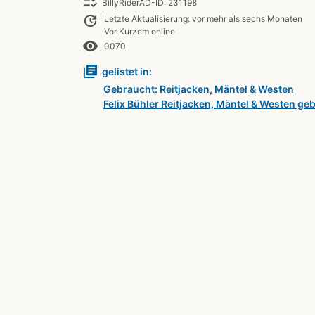
checklist_rtl
BillyRiderAD-ID: 231198
update
Letzte Aktualisierung: vor mehr als sechs Monaten
Vor Kurzem online
remove_red_eye
0070
library_books
gelistet in:
Gebraucht: Reitjacken, Mäntel & Westen
Felix Bühler Reitjacken, Mäntel & Westen ge