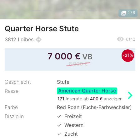
photo_library
1
/ 6
Quarter Horse Stute
remove_red_eye
directions
3812 Loibes
0142
7 000
€
VB
-21%
8 900 €
Geschlecht
Stute
American Quarter Horse
chevron_right
Rasse
171
Inserate ab
400 €
anzeigen
Farbe
Red Roan (Fuchs-Farbwechsler)
Disziplin
✓
Freizeit
✓
Western
✓
Zucht