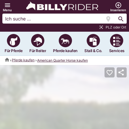
menu
add_circle_outline
Menu
Inserieren
location_on
search
PLZ oder Ort
center_focus_strong
Für Pferde
Für Reiter
Pferde kaufen
Stall & Co.
Services
home
Pferde kaufen
American Quarter Horse kaufen
share
favorite_border