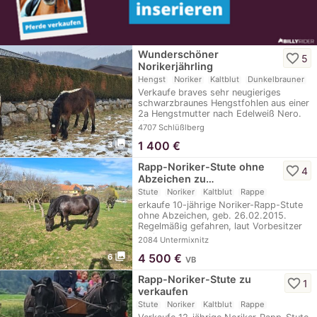
Wunderschöner
favorite_border
5
Norikerjährling
Hengst
Noriker
Kaltblut
Dunkelbrauner
Verkaufe braves sehr neugieriges
schwarzbraunes Hengstfohlen aus einer
2a Hengstmutter nach Edelweiß Nero.
Vater:…
4707 Schlüßlberg
photo_library
1 400
€
3
Rapp-Noriker-Stute ohne
favorite_border
4
Abzeichen zu…
Stute
Noriker
Kaltblut
Rappe
erkaufe 10-jährige Noriker-Rapp-Stute
ohne Abzeichen, geb. 26.02.2015.
Regelmäßig gefahren, laut Vorbesitzer
auch…
2084 Untermixnitz
photo_library
4 500
€
6
VB
Rapp-Noriker-Stute zu
favorite_border
1
verkaufen
Stute
Noriker
Kaltblut
Rappe