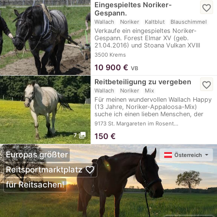
Eingespieltes Noriker-
favorite_border
Gespann.
Wallach
Noriker
Kaltblut
Blauschimmel
Verkaufe ein eingespieltes Noriker-
Gespann. Forest Elmar XV (geb.
21.04.2016) und Stoana Vulkan XVIII
(geb.…
3500 Krems
10 900
€
VB
Reitbeteiligung zu vergeben
favorite_border
Wallach
Noriker
Mix
Für meinen wundervollen Wallach Happy
(13 Jahre, Noriker-Appaloosa-Mix)
suche ich einen lieben Menschen, der
gerne…
9173 St. Margareten im Rosent…
photo_library
150
€
7
Europas größter
Österreich
favorite_border
Reitsportmarktplatz
für Reitsachen!