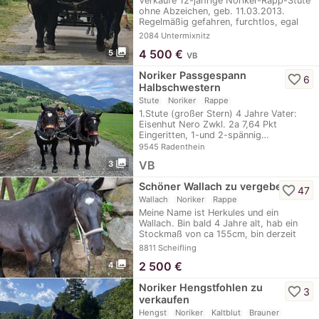
Verkaufe 12-jährige Noriker-Rapp-Stute
ohne Abzeichen, geb. 11.03.2013.
Regelmäßig gefahren, furchtlos, egal
ob…
2084 Untermixnitz
photo_library
4 500
€
5
VB
Noriker Passgespann
favorite_border
6
Halbschwestern
Stute
Noriker
Rappe
1.Stute (großer Stern) 4 Jahre Vater:
Eisenhut Nero Zwkl. 2a 7,64 Pkt
Eingeritten, 1-und 2-spännig…
9545 Radenthein
photo_library
VB
3
Schöner Wallach zu vergeben
favorite_border
47
Wallach
Noriker
Rappe
Meine Name ist Herkules und ein
Wallach. Bin bald 4 Jahre alt, hab ein
Stockmaß von ca 155cm, bin derzeit
im…
8811 Scheifling
photo_library
2 500
€
4
Noriker Hengstfohlen zu
favorite_border
3
verkaufen
Hengst
Noriker
Kaltblut
Brauner