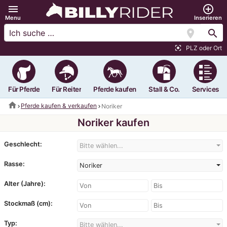
menu
add_circle_outline
Menu
Inserieren
location_on
search
PLZ oder Ort
center_focus_strong
Für Pferde
Für Reiter
Pferde kaufen
Stall & Co.
Services
home
Pferde kaufen & verkaufen
Noriker
Noriker kaufen
Geschlecht:
Bitte wählen...
Rasse:
Noriker
Alter (Jahre):
Stockmaß (cm):
Typ:
Bitte wählen...