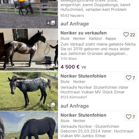
Bewegungsstarke brave Stute,
eingeritten ,kennt Doppellonge, kennt
Hufschmied, verladen kein Problem
sehr…
6543 Nauders
photo_library
auf Anfrage
4
Noriker zu verkaufen
favorite_border
22
Stute
Noriker
Kaltblut
Rappe
Zum Verkauf steht meine geliebte Nikita
Sie ist 2019 geboren und muss leider
aus zeitlichen Gründen abgegeben…
1110 Wien
photo_library
4 500
€
8
VB
Noriker Stutenfohlen
favorite_border
7
Stute
Noriker
Verkaufe Noriker Stutenfohlen Vater
Hochtraun Vulkan MV Glück Elmar
9125 Kühnsdorf
photo_library
auf Anfrage
5
Noriker Stutenfohlen
favorite_border
7
Stute
Noriker
Verkaufe Noriker -Stutenfohlen
Geboren:25.03.2024 Vater: Hochtraun
Vulkan MV:Jumbo Elmar