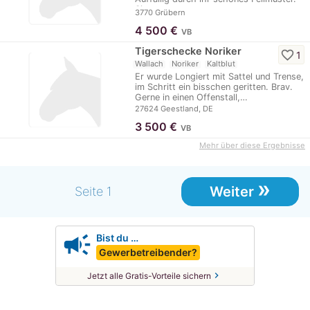
Sie…
3770 Grübern
4 500
€
VB
Tigerschecke Noriker
favorite_border
1
Wallach
Noriker
Kaltblut
Er wurde Longiert mit Sattel und Trense,
im Schritt ein bisschen geritten. Brav.
Gerne in einen Offenstall,…
27624 Geestland, DE
3 500
€
VB
Mehr über diese Ergebnisse
»
Weiter
Seite 1
campaign
Bist du …
Gewerbetreibender?
chevron_right
Jetzt alle Gratis-Vorteile sichern