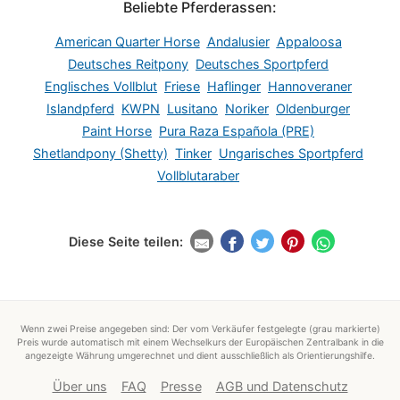
Beliebte Pferderassen:
American Quarter Horse
Andalusier
Appaloosa
Deutsches Reitpony
Deutsches Sportpferd
Englisches Vollblut
Friese
Haflinger
Hannoveraner
Islandpferd
KWPN
Lusitano
Noriker
Oldenburger
Paint Horse
Pura Raza Española (PRE)
Shetlandpony (Shetty)
Tinker
Ungarisches Sportpferd
Vollblutaraber
Diese Seite teilen:
Wenn zwei Preise angegeben sind: Der vom Verkäufer festgelegte (grau markierte)
Preis wurde automatisch mit einem Wechselkurs der Europäischen Zentralbank in die
angezeigte Währung umgerechnet und dient ausschließlich als Orientierungshilfe.
Über uns
FAQ
Presse
AGB und Datenschutz