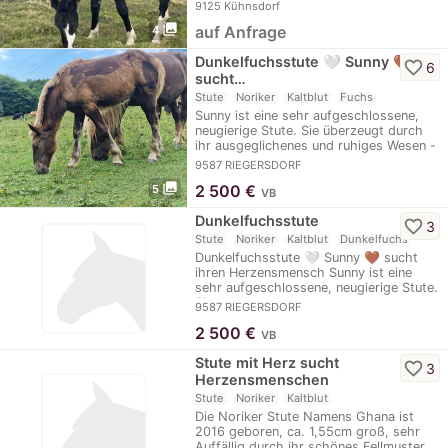
9125 Kühnsdorf
photo_library
auf Anfrage
4
Dunkelfuchsstute 🤍 Sunny 🤎
favorite_border
6
sucht…
Stute
Noriker
Kaltblut
Fuchs
Sunny ist eine sehr aufgeschlossene,
neugierige Stute. Sie überzeugt durch
ihr ausgeglichenes und ruhiges Wesen -
so…
9587 RIEGERSDORF
photo_library
2 500
€
5
VB
Dunkelfuchsstute
favorite_border
3
Stute
Noriker
Kaltblut
Dunkelfuchs
Dunkelfuchsstute 🤍 Sunny 🤎 sucht
ihren Herzensmensch Sunny ist eine
sehr aufgeschlossene, neugierige Stute.
Sie…
9587 RIEGERSDORF
2 500
€
VB
Stute mit Herz sucht
favorite_border
3
Herzensmenschen
Stute
Noriker
Kaltblut
Die Noriker Stute Namens Ghana ist
2016 geboren, ca. 1,55cm groß, sehr
Auffällig durch ihr schönes Fellmuster.