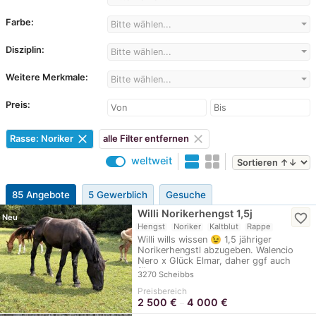
Farbe:
Bitte wählen...
Disziplin:
Bitte wählen...
Weitere Merkmale:
Bitte wählen...
Preis:
clear
clear
Rasse: Noriker
alle Filter entfernen
weltweit
85 Angebote
5 Gewerblich
Gesuche
Willi Norikerhengst 1,5j
favorite_border
Neu
Hengst
Noriker
Kaltblut
Rappe
Willi wills wissen 😉 1,5 jähriger
Norikerhengstl abzugeben. Walencio
Nero x Glück Elmar, daher ggf auch
für…
3270 Scheibbs
Preisbereich
2 500
€
4 000
€
–