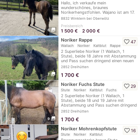
Hallo, ich verkaufe mein
wunderschönes, braunes
Norikerhengstfohlen. Wajano ist am 17.
April 2025 auf die Welt…
8832 Winklern bei Oberwölz
Preisbereich
photo_library
6
1 500
€
2 000
€
–
Noriker Rappe
favorite_border
47
Wallach
Noriker
Kaltblut
Rappe
2 Superliebe Noriker (1 Wallach, 1
Stute), beide 18 Jahre mit Abstammung
und Pass suchen dringend einen neuen
Platz.…
2852 Dreihütten
photo_library
1 700
€
7
Noriker Fuchs Stute
favorite_border
29
Stute
Noriker
Kaltblut
Fuchs
2 Superliebe Noriker (1 Wallach, 1
Stute), beide 18 und 19 Jahre mit
Abstammung und Pass suchen dringend
einen neuen…
2852 Dreihütten
photo_library
1 700
€
9
Noriker Mohrenkopfstute
favorite_border
16
Stute
Noriker
Kaltblut