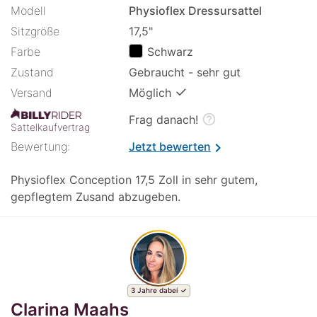
Modell
Physioflex Dressursattel
Sitzgröße
17,5"
Farbe
Schwarz
Zustand
Gebraucht - sehr gut
✓
Versand
Möglich
help_outline
Frag danach!
Sattelkaufvertrag
Bewertung:
Jetzt bewerten
chevron_right
Physioflex Conception 17,5 Zoll in sehr gutem,
gepflegtem Zusand abzugeben.
3 Jahre dabei
Clarina Maahs