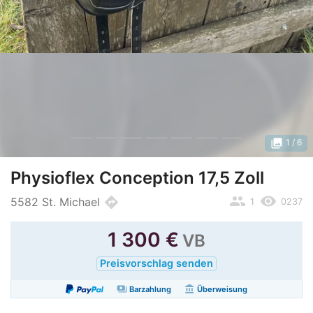
photo_library
1
/ 6
Physioflex Conception 17,5 Zoll
people
remove_red_eye
directions
5582 St. Michael
1
0237
1 300
€
VB
Preisvorschlag senden
payments
account_balance
Barzahlung
Überweisung