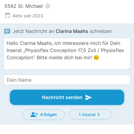
directions
5582 St. Michael
edit_calendar
Aktiv seit 2023
chat
Jetzt Nachricht an
Clarina Maahs
schreiben:
send
Nachricht senden
group_add
chevron_right
4 folgen
1 Inserat