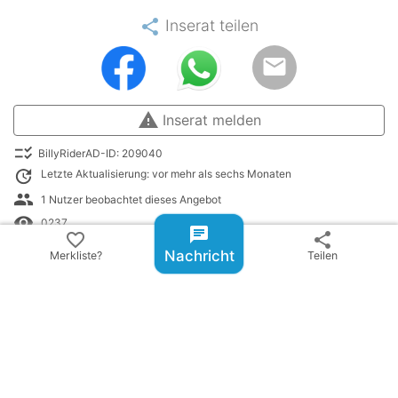
share
Inserat teilen
email
warning
Inserat melden
checklist_rtl
BillyRiderAD-ID: 209040
update
Letzte Aktualisierung: vor mehr als sechs Monaten
people
1 Nutzer beobachtet dieses Angebot
remove_red_eye
0237
chat
favorite_border
share
library_books
gelistet in:
Nachricht
Merkliste?
Teilen
Dressursattel Inserate
history
Zuletzt angesehen: