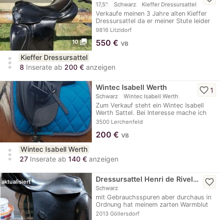
17,5"
Schwarz
Kieffer Dressursattel
Verkaufe meinen 3 Jahre alten Kieffer
Dressursattel da er meiner Stute leider
nicht…
9816 Litzldorf
photo_library
550
€
10
VB
Kieffer Dressursattel
more_vert
8
Inserate ab
200 €
anzeigen
Wintec Isabell Werth
favorite_border
1
Schwarz
Wintec Isabell Werth
Zum Verkauf steht ein Wintec Isabell
Werth Sattel. Bei Interesse mache ich
gerne mehr…
3500 Lerchenfeld
200
€
VB
Wintec Isabell Werth
more_vert
27
Inserate ab
140 €
anzeigen
Dressursattel Henri de Rivel…
favorite_border
aktualisiert
Schwarz
mit Gebrauchsspuren aber durchaus in
Ordnung hat meinem zarten Warmblut
mit hohem…
2013 Göllersdorf