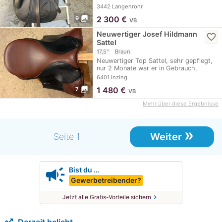
dezenten Lack…
3442 Langenrohr
photo_library
2 300
€
9
VB
Neuwertiger Josef Hildmann
favorite_border
Sattel
17,5"
Braun
Neuwertiger Top Sattel, sehr gepflegt,
nur 2 Monate war er in Gebrauch,
meinem neuen…
6401 Inzing
photo_library
1 480
€
7
VB
Mehr über diese Ergebnisse
»
Weiter
Seite 1
campaign
Bist du …
Gewerbetreibender?
chevron_right
Jetzt alle Gratis-Vorteile sichern
trending_up
Derzeit beliebt