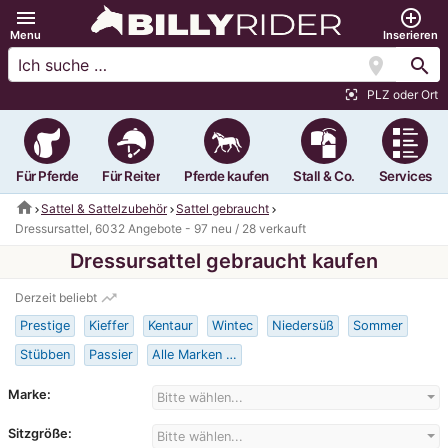
menu
add_circle_outline
Menu
Inserieren
location_on
search
PLZ oder Ort
center_focus_strong
Für Pferde
Für Reiter
Pferde kaufen
Stall & Co.
Services
home
Sattel & Sattelzubehör
Sattel gebraucht
Dressursattel, 6032 Angebote - 97 neu / 28 verkauft
Dressursattel gebraucht kaufen
trending_up
Derzeit beliebt
Prestige
Kieffer
Kentaur
Wintec
Niedersüß
Sommer
Stübben
Passier
Alle Marken …
Marke:
Bitte wählen...
Sitzgröße:
Bitte wählen...