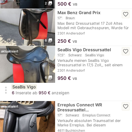
photo_library
500
€
2
VB
Max Benz Grand Prix
favorite_border
17"
Braun
Max Benz Dressursattel 17 Zoll Altes
Modell mit Gebrauchsspuren, Wurde für
mein jung…
2301 Andlersdorf
photo_library
250
€
6
VB
SeaBis Vigo Dressursattel
favorite_border
aktualisiert
17,5"
Schwarz
SeaBis Vigo
Verkaufe meinen SeaBis Vigo
Dressursattel in 17,5 Zoll,, seit einem
Jahr nicht mehr…
2301 Andlersdorf
photo_library
950
€
6
VB
SeaBis Vigo
more_vert
6
Inserate ab
950 €
anzeigen
Erreplus Connect WR
favorite_border
aktualisiert
Dressursattel…
17"
Schwarz
Erreplus Connect
Verkaufe absoluten Traumsattel der
Marke Erreplus. Bei diesem
neuwertigen…
4611 Buchkirchen