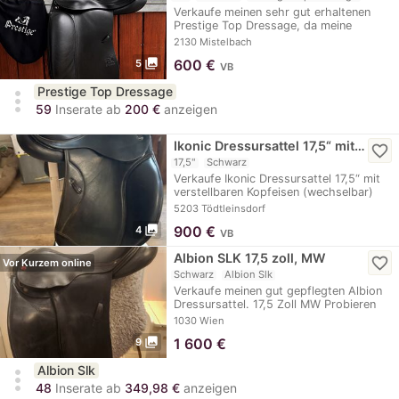
Verkaufe meinen sehr gut erhaltenen
Prestige Top Dressage, da meine
Stute…
2130 Mistelbach
photo_library
600
€
5
VB
Prestige Top Dressage
more_vert
59
Inserate ab
200 €
anzeigen
Ikonic Dressursattel 17,5“ mit…
favorite_border
17,5"
Schwarz
Verkaufe Ikonic Dressursattel 17,5“ mit
verstellbaren Kopfeisen (wechselbar)
Preis…
5203 Tödtleinsdorf
photo_library
900
€
4
VB
Albion SLK 17,5 zoll, MW
favorite_border
Vor Kurzem online
Schwarz
Albion Slk
Verkaufe meinen gut gepflegten Albion
Dressursattel. 17,5 Zoll MW Probieren
gegen…
1030 Wien
photo_library
1 600
€
9
Albion Slk
more_vert
48
Inserate ab
349,98 €
anzeigen