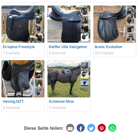
Erreplus Freestyle
Kieffer Ulla Salzgeber
Ikonic Evolution
7 Inserate
9 Inserate
28 Inserate
Hennig NZT
Schleese Nina
4 Inserate
3 Inserate
Diese Seite teilen: