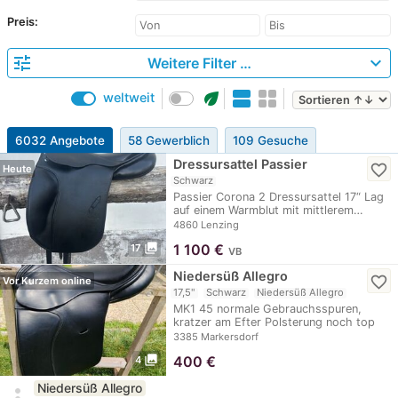
Preis:
tune
expand_more
Weitere Filter …
eco
weltweit
6032 Angebote
58 Gewerblich
109 Gesuche
Dressursattel Passier
favorite_border
Heute
Schwarz
Passier Corona 2 Dressursattel 17“ Lag
auf einem Warmblut mit mittlerem…
4860 Lenzing
photo_library
1 100
€
17
VB
Niedersüß Allegro
favorite_border
Vor Kurzem online
17,5"
Schwarz
Niedersüß Allegro
MK1 45 normale Gebrauchsspuren,
kratzer am Efter Polsterung noch top
3385 Markersdorf
photo_library
400
€
4
Niedersüß Allegro