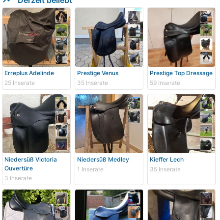
Erreplus Adelinde
Prestige Venus
Prestige Top Dressage
25 Inserate
35 Inserate
59 Inserate
Niedersüß Victoria
Niedersüß Medley
Kieffer Lech
Ouvertüre
1 Inserate
35 Inserate
3 Inserate