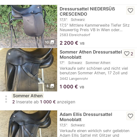
Dressursattel NIEDERSÜẞ
favorite_border
CRESCENDO
17,5"
Schwarz
17,5" Mittlere Kammerweite Tiefer Sitz
Neuwertig Preis VB In Wien oder…
2583 Ebreichsdorf
photo_library
2 200
€
10
VB
Sommer Athen Dressursattel
favorite_border
2
Monoblatt
17"
Schwarz
Sommer Athen
Verkaufe sehr schönen und nicht viel
benutzen Sommer Athen, 17 Zoll und
32,5 KW, lag…
3442 Langenrohr
photo_library
1 000
€
8
VB
Sommer Athen
more_vert
2
Inserate ab
1 000 €
anzeigen
Adam Ellis Dressursattel
favorite_border
Monoblatt
17,5"
Schwarz
Verkaufe einen wirklich sehr geliebten
Adam Ellis Sattel mit Glitzer und