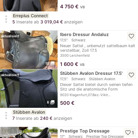
4 750
€
VB
Erreplus Connect
more_vert
5
Inserate ab
3 019,04 €
anzeigen
Ibero Dressur Andaluz
favorite_border
aktualisiert
17,5"
Schwarz
Neuer Sattel , unbenutzt sattelbaum kalt
verstellbar, Zoll 17.5
3500 Lerchenfeld
photo_library
1 600
€
10
VB
Stübben Avalon Dressur 17.5'
favorite_border
aktualisiert
17,5"
Schwarz
Stübben Avalon
Dieser Sattel bietet durch seinen tiefen
Sitz und die anatomische Form
optimalen Halt…
9020 Klagenfurt,07.Bez.:Viktr…
photo_library
500
€
8
Stübben Avalon
more_vert
7
Inserate ab
240 €
anzeigen
Prestige Top Dressage
favorite_border
1
17"
Schwarz
Prestige Top Dressage