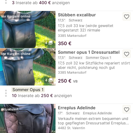
more_vert
3
Inserate ab
400 €
anzeigen
Stübben excalibur
favorite_border
Vor Kurzem online
17,5"
Schwarz
17,5 zoll 33 kw (wirde geweitet
eingestanzt 32) nirmale
Gebrauchsspuren
3385 Markersdorf
photo_library
350
€
4
Sommer opus 1 Dressursattel
favorite_border
Vor Kurzem online
17,5"
Schwarz
Sommer Opus 1
17,5 zoll 32 kw Sitzfläche repariert stört
aber nicht, polsterung noch gut
3385 Markersdorf
photo_library
250
€
4
VB
Sommer Opus 1
more_vert
10
Inserate ab
250 €
anzeigen
Erreplus Adelinde
favorite_border
aktualisiert
17"
Schwarz
Erreplus Adelinde
Verkaufe meinen extrem bequemen und
top gepflegten Dressursattel Erreplus…
4482 St. Valentin