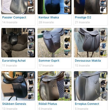
Passier Compact
Kentaur Ithaka
Prestige D2
14 Inserate
28 Inserate
21 Inserate
Euroriding Achat
Sommer Esprit
Devoucoux Makila
11 Inserate
17 Inserate
15 Inserate
Stübben Genesis
Röösli Pilatus
Erreplus Connect
13 Inserate
6 Inserate
5 Inserate