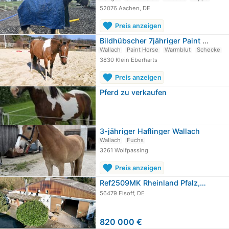
52076 Aachen, DE
favorite
Preis anzeigen
Bildhübscher 7jähriger Paint Horse…
Wallach
Paint Horse
Warmblut
Schecke
3830 Klein Eberharts
favorite
Preis anzeigen
Pferd zu verkaufen
3-jähriger Haflinger Wallach
Wallach
Fuchs
3261 Wolfpassing
favorite
Preis anzeigen
Ref2509MK Rheinland Pfalz,…
56479 Elsoff, DE
820 000 €