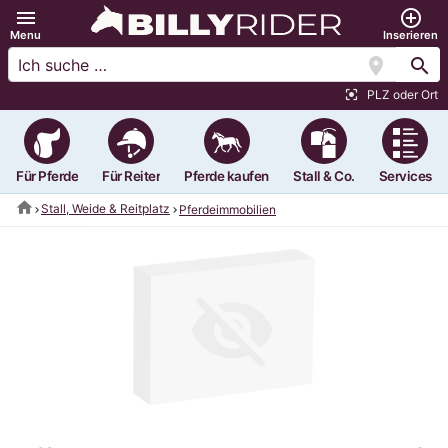
menu
add_circle_outline
Menu
Inserieren
location_on
search
PLZ oder Ort
center_focus_strong
Für Pferde
Für Reiter
Pferde kaufen
Stall & Co.
Services
home
Stall, Weide & Reitplatz
Pferdeimmobilien