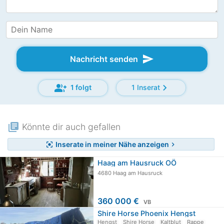
send
Nachricht senden
group_add
chevron_right
1 folgt
1 Inserat
library_books
Könnte dir auch gefallen
Inserate in meiner Nähe anzeigen
center_focus_strong
chevron_right
Haag am Hausruck OÖ
4680 Haag am Hausruck
360 000 €
VB
Shire Horse Phoenix Hengst
Hengst
Shire Horse
Kaltblut
Rappe