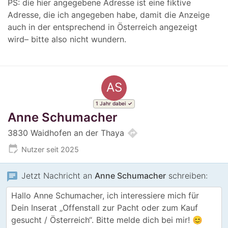
PS: die hier angegebene Adresse ist eine fiktive
Adresse, die ich angegeben habe, damit die Anzeige
auch in der entsprechend in Österreich angezeigt
wird– bitte also nicht wundern.
AS
1 Jahr dabei
Anne Schumacher
directions
3830 Waidhofen an der Thaya
edit_calendar
Nutzer seit 2025
chat
Jetzt Nachricht an
Anne Schumacher
schreiben: