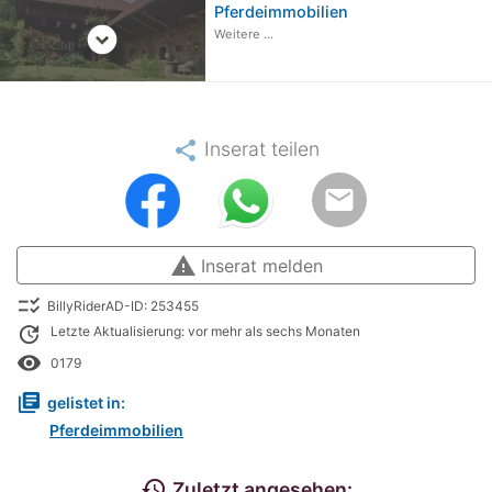
Pferdeimmobilien
expand_circle_down
Weitere ...
share
Inserat teilen
email
warning
Inserat melden
checklist_rtl
BillyRiderAD-ID: 253455
update
Letzte Aktualisierung: vor mehr als sechs Monaten
remove_red_eye
0179
library_books
gelistet in:
Pferdeimmobilien
history
Zuletzt angesehen: