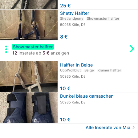
25 €
Shetty Halfter
Shetlandpony
Showmaster halfter
50935 Köln, DE
8 €
chevron_rig
more_vert
Showmaster halfter
12
Inserate ab
5 €
anzeigen
Halfter in Beige
Cob/Vollblut
Beige
Krämer halfter
50935 Köln, DE
10 €
Dunkel blaue gamaschen
50935 Köln, DE
10 €
chevron_right
Alle Inserate von Mia