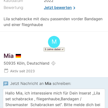
Kaufdatum
2022
Bewertung:
Jetzt bewerten
chevron_right
Lila schabracke mit dazu passenden vorder Bandagen
und einer fliegnhaube
M
3 Jahre dabei
Mia
directions
50935 Köln, Deutschland
edit_calendar
Aktiv seit 2023
chat
Jetzt Nachricht an
Mia
schreiben: