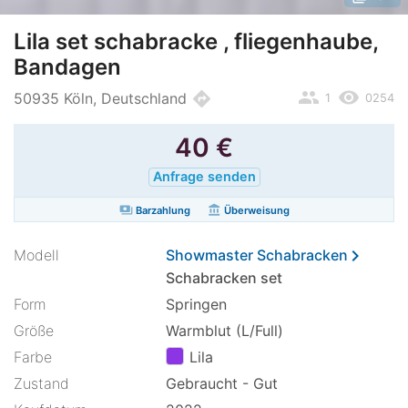
Lila set schabracke , fliegenhaube,
Bandagen
people
remove_red_eye
directions
50935 Köln, Deutschland
1
0254
40
€
Anfrage senden
payments
account_balance
Barzahlung
Überweisung
chevron_right
Modell
Showmaster Schabracken
Schabracken set
Form
Springen
Größe
Warmblut (L/Full)
Farbe
Lila
Zustand
Gebraucht - Gut