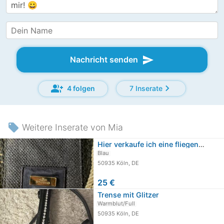
send
Nachricht senden
group_add
chevron_right
4 folgen
7 Inserate
local_offer
Weitere Inserate von Mia
Hier verkaufe ich eine fliegenhaube…
Blau
50935 Köln, DE
25 €
Trense mit Glitzer
Warmblut/Full
50935 Köln, DE