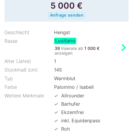
5 000
€
Anfrage senden
Geschlecht
Hengst
Lusitano
Rasse
chevron_right
39
Inserate ab
1 000 €
anzeigen
Alter (Jahre)
1
Stockmaß (cm)
145
Typ
Warmblut
Farbe
Palomino / Isabell
Weitere Merkmale
✓
Allrounder
✓
Barhufer
✓
Ekzemfrei
✓
inkl. Equidenpass
✓
Roh