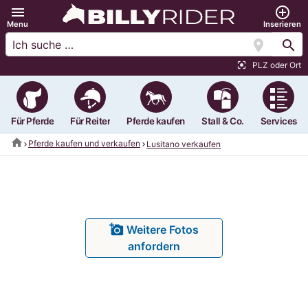
menu
add_circle_outline
Menu
Inserieren
location_on
search
PLZ oder Ort
center_focus_strong
Für Pferde
Für Reiter
Pferde kaufen
Stall & Co.
Services
home
Pferde kaufen und verkaufen
Lusitano verkaufen
add_a_photo
Weitere Fotos
anfordern