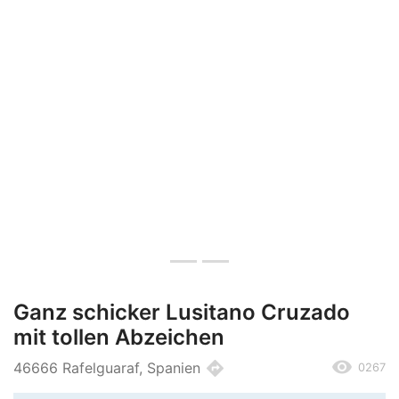
Ganz schicker Lusitano Cruzado
mit tollen Abzeichen
remove_red_eye
directions
46666 Rafelguaraf, Spanien
0267