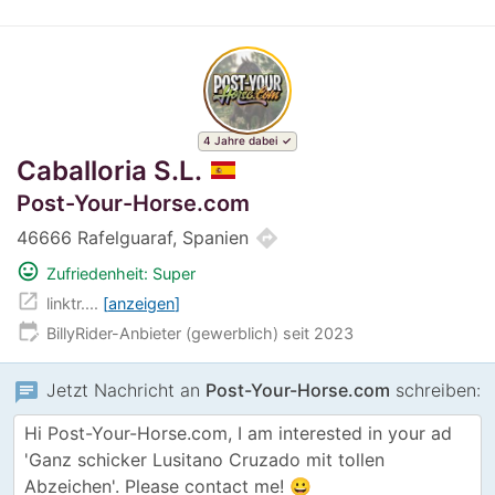
4 Jahre dabei
Caballoria S.L.
Post-Your-Horse.com
directions
46666 Rafelguaraf, Spanien
mood
Zufriedenheit: Super
open_in_new
linktr....
anzeigen
edit_calendar
BillyRider-Anbieter (gewerblich) seit 2023
chat
Jetzt Nachricht an
Post-Your-Horse.com
schreiben: