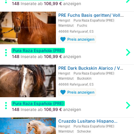
148
Inserate ab
106,99 €
anzeigen
PRE Fuchs Basis geritten/ Vollpapiere
Hengst
Pura Raza Española (PRE)
Warmblut
Fuchs
46666 Rafelguaraf, ES
favorite
Preis anzeigen
chevron_rig
more_vert
Pura Raza Española (PRE)
148
Inserate ab
106,99 €
anzeigen
PRE Dark Buckskin Alarico / Volle…
Hengst
Pura Raza Española (PRE)
Warmblut
Buckskin
46666 Rafelguaraf, ES
favorite
Preis anzeigen
chevron_rig
more_vert
Pura Raza Española (PRE)
148
Inserate ab
106,99 €
anzeigen
Cruazdo Lusitano Hispano…
Hengst
Pura Raza Española (PRE)
Warmblut
Schecke