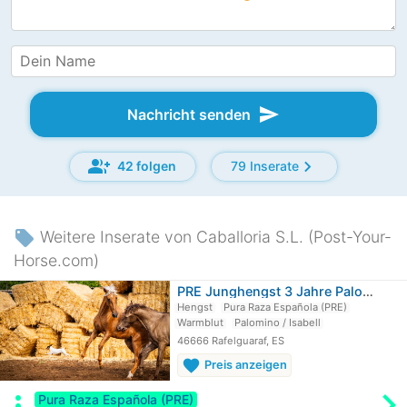
send
Nachricht senden
group_add
chevron_right
42 folgen
79 Inserate
local_offer
Weitere Inserate von Caballoria S.L. (Post-Your-
Horse.com)
PRE Junghengst 3 Jahre Palomino…
Hengst
Pura Raza Española (PRE)
Warmblut
Palomino / Isabell
46666 Rafelguaraf, ES
favorite
Preis anzeigen
chevron_rig
more_vert
Pura Raza Española (PRE)