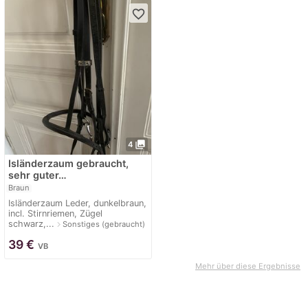
favorite_border
photo_library
4
Isländerzaum gebraucht,
sehr guter…
Braun
Isländerzaum Leder, dunkelbraun,
incl. Stirnriemen, Zügel
schwarz,...
navigate_next
Sonstiges (gebraucht)
39
€
VB
Mehr über diese Ergebnisse