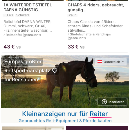
1A WINTERREITSTIEFEL
CHAPS 4 riders, gebraucht,
DAFNA GÜNSTIG…
günstig…
EU 40
Schwarz
Braun
Reitstiefel DAFNA WINTER,
Chaps Classic von 4Riders,
Gummi, schwarz, Gr 40,
echtem Rinds- und Schafsleder,
Filzinnenstiefel waschbar,...
stilvolles...
navigate_next
Stiefelschäfte & Reitchaps
navigate_next
Reitstiefel (gebraucht)
(gebraucht)
43
€
33
€
VB
VB
Europas größter
Österreich
favorite_border
Reitsportmarktplatz
für Reitsachen!
add_circle_outline
Inserieren
Kleinanzeigen nur für
Reiter
Gebrauchtes Reit-Equipment & Pferde kaufen