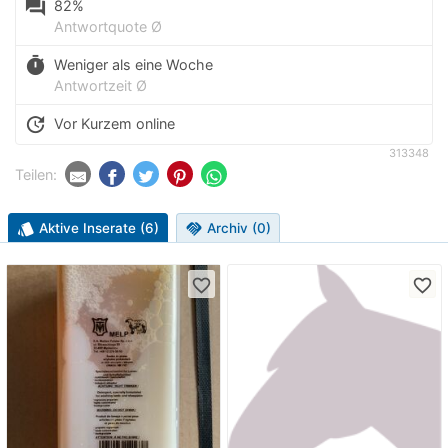
question_answer
82%
Antwortquote Ø
timer
Weniger als eine Woche
Antwortzeit Ø
update
Vor Kurzem online
313348
Teilen:
style
Aktive Inserate (6)
handshake
Archiv (0)
favorite_border
favorite_border