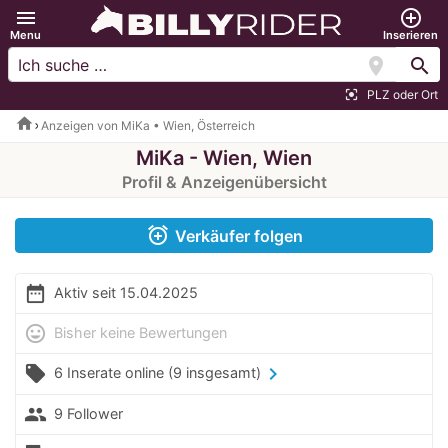
menu
add_circle_outline
Menu
Inserieren
location_on
search
PLZ oder Ort
center_focus_strong
home
Anzeigen von MiKa • Wien, Österreich
MiKa - Wien, Wien
Profil & Anzeigenübersicht
alarm_add
Verkäufer folgen
date_range
Aktiv seit 15.04.2025
mood
Bisher keine Bewertungen
local_offer
chevron_right
6 Inserate online
(9 insgesamt)
people
9 Follower