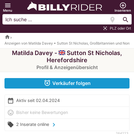
menu
add_circle_outline
Menu
Inserieren
location_on
search
PLZ oder Ort
center_focus_strong
home
Anzeigen von Matilda Davey • Sutton St Nicholas, Großbritannien und Nordir
Matilda Davey -
Sutton St Nicholas,
Herefordshire
Profil & Anzeigenübersicht
alarm_add
Verkäufer folgen
date_range
Aktiv seit 02.04.2024
mood
Bisher keine Bewertungen
local_offer
chevron_right
2 Inserate online
264223