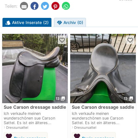
Teilen:
style
Aktive Inserate (2)
handshake
Archiv (0)
favorite_border
favorite_border
photo_library
photo_library
13
13
Sue Carson dressage saddle
Sue Carson dressage saddle
Ich verkaufe meinen
Ich verkaufe meinen
wunderschönen sue Carson
wunderschönen sue Carson
Sattel. Es ist ein älteres...
Sattel. Es ist ein älteres...
navigate_next
navigate_next
Dressursattel
Dressursattel
favorite
favorite