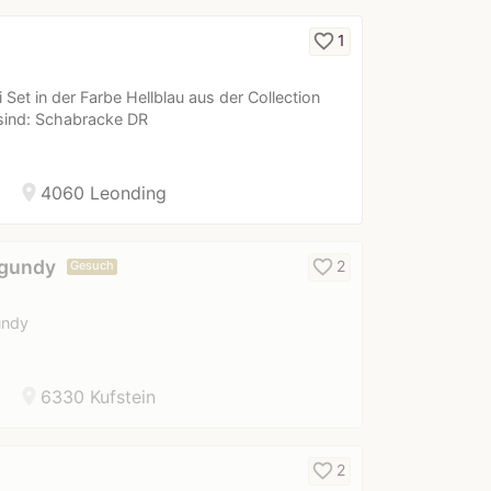
favorite_border
1
Set in der Farbe Hellblau aus der Collection
 sind: Schabracke DR
location_on
4060 Leonding
rgundy
favorite_border
2
Gesuch
undy
location_on
6330 Kufstein
favorite_border
2