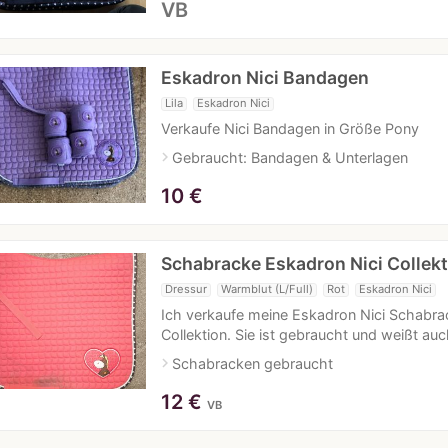
VB
Eskadron Nici Bandagen
Lila
Eskadron Nici
Verkaufe Nici Bandagen in Größe Pony
navigate_next
Gebraucht: Bandagen & Unterlagen
10
€
Schabracke Eskadron Nici Collekt
Dressur
Warmblut (L/Full)
Rot
Eskadron Nici
Ich verkaufe meine Eskadron Nici Schabrac
Collektion. Sie ist gebraucht und weißt 
navigate_next
Schabracken gebraucht
12
€
VB