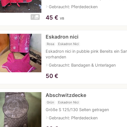
navigate_next
Gebraucht: Pferdedecken
45
€
photo_library
7
VB
Eskadron nici
Rosa
Eskadron Nici
Eskadron nici in pubble pink Bereits ein
vorhanden
navigate_next
Gebraucht: Bandagen & Unterlagen
50
€
Abschwitzdecke
Grün
Eskadron Nici
Größe S 125/130 Selten getragen
navigate_next
Gebraucht: Pferdedecken