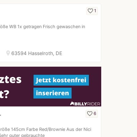
favorite_border
1
röße WB 1x getragen Frisch gewaschen in
location_on
63594 Hasselroth, DE
…
favorite_border
6
röße 145cm Farbe Red/Brownie Aus der Nici
Sehr guter gebrauchte