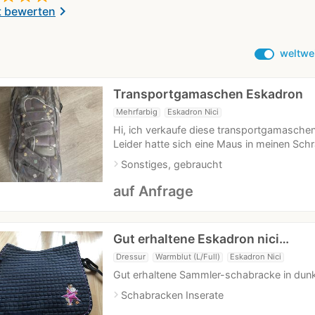
chevron_right
t bewerten
weltwe
Transportgamaschen Eskadron
Mehrfarbig
Eskadron Nici
Hi, ich verkaufe diese transportgamaschen
Leider hatte sich eine Maus in meinen Schra
navigate_next
Sonstiges, gebraucht
auf Anfrage
Gut erhaltene Eskadron nici…
Dressur
Warmblut (L/Full)
Eskadron Nici
Gut erhaltene Sammler-schabracke in dunk
navigate_next
Schabracken Inserate