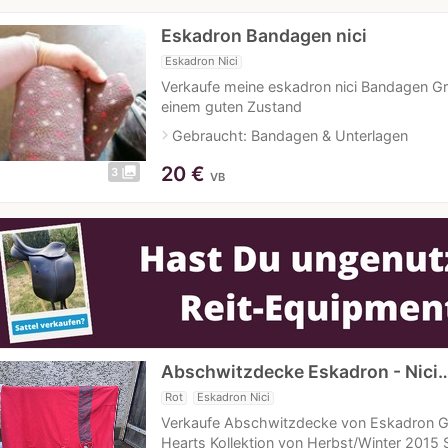
Eskadron Bandagen nici
Eskadron Nici
Verkaufe meine eskadron nici Bandagen G
einem guten Zustand
navigate_next
Gebraucht: Bandagen & Unterlagen
20
€
photo_library
3
VB
Abschwitzdecke Eskadron - Nici
Rot
Eskadron Nici
Verkaufe Abschwitzdecke von Eskadron G
Hearts Kollektion von Herbst/Winter 2015 