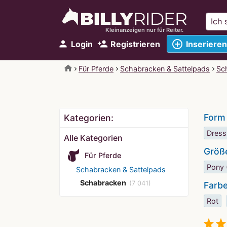
Kleinanzeigen nur für Reiter.
add_circle_outline
person
person_add
Login
Registrieren
Inserieren
home
Für Pferde
Schabracken & Sattelpads
Sc
Form
Kategorien:
Dress
Alle Kategorien
Größ
Für Pferde
Pony 
Schabracken & Sattelpads
Schabracken
(7 041)
Farb
Rot