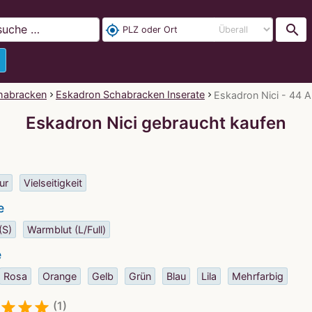
search
my_location
habracken
Eskadron Schabracken Inserate
Eskadron Nici - 44 
Eskadron Nici gebraucht kaufen
ur
Vielseitigkeit
e
(S)
Warmblut (L/Full)
e
Rosa
Orange
Gelb
Grün
Blau
Lila
Mehrfarbig
(1)