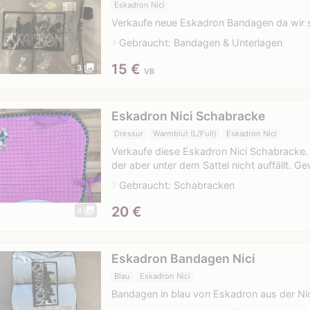
Eskadron Nici
Verkaufe neue Eskadron Bandagen da wir s
navigate_next
Gebraucht: Bandagen & Unterlagen
15
€
photo_library
3
VB
Eskadron Nici Schabracke
Dressur
Warmblut (L/Full)
Eskadron Nici
Verkaufe diese Eskadron Nici Schabracke. 
der aber unter dem Sattel nicht auffällt. G
navigate_next
Gebraucht: Schabracken
20
€
photo_library
4
Eskadron Bandagen Nici
Blau
Eskadron Nici
Bandagen in blau von Eskadron aus der Nici