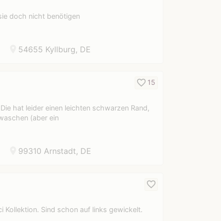
ie doch nicht benötigen
location_on
54655 Kyllburg, DE
favorite_border
15
Die hat leider einen leichten schwarzen Rand,
ewaschen (aber ein
location_on
99310 Arnstadt, DE
favorite_border
 Kollektion. Sind schon auf links gewickelt.