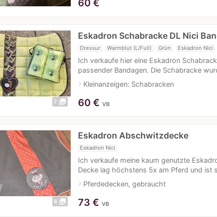
60
€
Eskadron Schabracke DL Nici Ba
Dressur
Warmblut (L/Full)
Grün
Eskadron Nici
Ich verkaufe hier eine Eskadron Schabracke 
passender Bandagen. Die Schabracke wurd
navigate_next
Kleinanzeigen: Schabracken
60
€
photo_library
7
VB
Eskadron Abschwitzdecke
Eskadron Nici
Ich verkaufe meine kaum genutzte Eskadro
Decke lag höchstens 5x am Pferd und ist 
navigate_next
Pferdedecken, gebraucht
73
€
photo_library
6
VB