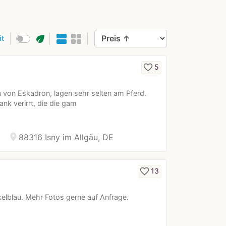
eco
it
favorite_border
5
 von Eskadron, lagen sehr selten am Pferd.
nk verirrt, die die gam
location_on
88316 Isny im Allgäu, DE
favorite_border
13
elblau. Mehr Fotos gerne auf Anfrage.