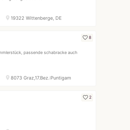
location_on
19322 Wittenberge, DE
favorite_border
8
 Sammlerstück, passende schabracke auch
location_on
8073 Graz,17.Bez.:Puntigam
favorite_border
2