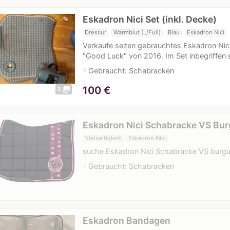
Eskadron Nici Set (inkl. Decke)
Dressur
Warmblut (L/Full)
Blau
Eskadron Nici
Verkaufe selten gebrauchtes Eskadron Nici 
"Good Luck" von 2016. Im Set inbegriffen
navigate_next
Gebraucht: Schabracken
100
€
photo_library
3
Eskadron Nici Schabracke VS Bu
Vielseitigkeit
Eskadron Nici
suche Eskadron Nici Schabracke VS burg
navigate_next
Gebraucht: Schabracken
Eskadron Bandagen