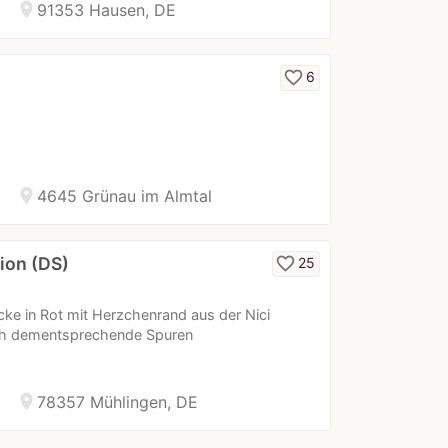
location_on
91353 Hausen, DE
favorite_border
6
location_on
4645 Grünau im Almtal
ion (DS)
favorite_border
25
ke in Rot mit Herzchenrand aus der Nici
auch dementsprechende Spuren
location_on
78357 Mühlingen, DE