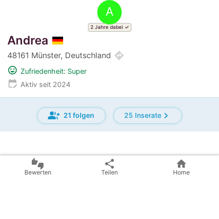
A
2 Jahre dabei
Andrea
directions
48161 Münster, Deutschland
mood
Zufriedenheit: Super
edit_calendar
Aktiv seit 2024
group_add
chevron_right
21 folgen
25 Inserate
share
Inserat teilen
thumbs_up_down
share
home
Bewerten
Teilen
Home
email
warning
Inserat melden