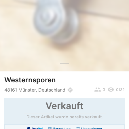
Westernsporen
people
remove_red_eye
directions
48161 Münster, Deutschland
3
0132
Verkauft
Dieser Artikel wurde bereits verkauft.
payments
account_balance
Barzahlung
Überweisung