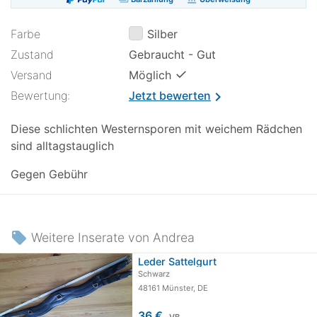
Farbe
Silber
Zustand
Gebraucht - Gut
✓
Versand
Möglich
Bewertung:
Jetzt bewerten
chevron_right
Diese schlichten Westernsporen mit weichem Rädchen
sind alltagstauglich
Gegen Gebühr
local_offer
Weitere Inserate von Andrea
Leder Sattelgurt
Schwarz
48161 Münster, DE
36 €