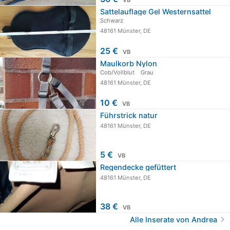
VB
Sattelauflage Gel Westernsattel
Schwarz
48161 Münster, DE
25 €
VB
Maulkorb Nylon
Cob/Vollblut
Grau
48161 Münster, DE
10 €
VB
Führstrick natur
48161 Münster, DE
5 €
VB
Regendecke gefüttert
48161 Münster, DE
38 €
VB
chevron_right
Alle Inserate von Andrea