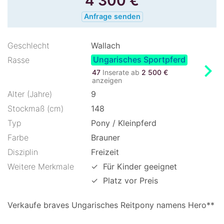
4 300
€
Anfrage senden
Geschlecht
Wallach
Ungarisches Sportpferd
Rasse
chevron_right
47
Inserate ab
2 500 €
anzeigen
Alter (Jahre)
9
Stockmaß (cm)
148
Typ
Pony / Kleinpferd
Farbe
Brauner
Disziplin
Freizeit
Weitere Merkmale
✓
Für Kinder geeignet
✓
Platz vor Preis
Verkaufe braves Ungarisches Reitpony namens Hero**