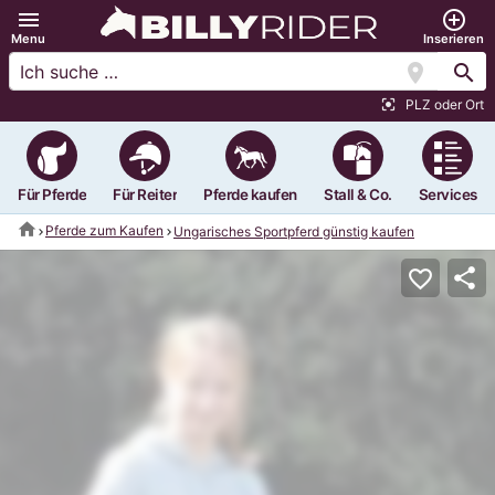
menu
add_circle_outline
Menu
Inserieren
location_on
search
PLZ oder Ort
center_focus_strong
Für Pferde
Für Reiter
Pferde kaufen
Stall & Co.
Services
home
Pferde zum Kaufen
Ungarisches Sportpferd günstig kaufen
share
favorite_border