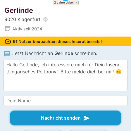
2 Jahre dabei
Gerlinde
directions
9020 Klagenfurt
edit_calendar
Aktiv seit 2024
speed
91 Nutzer beobachten dieses Inserat bereits!
chat
Jetzt Nachricht an
Gerlinde
schreiben:
send
Nachricht senden