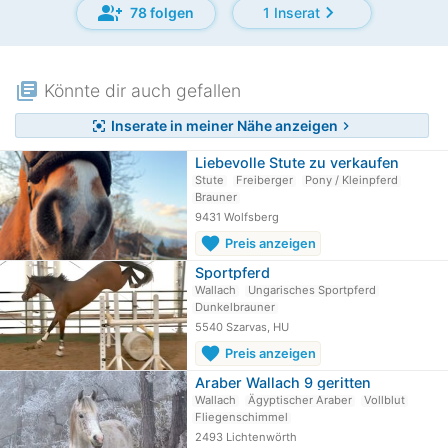
group_add
chevron_right
78 folgen
1 Inserat
library_books
Könnte dir auch gefallen
Inserate in meiner Nähe anzeigen
center_focus_strong
chevron_right
Liebevolle Stute zu verkaufen
Stute
Freiberger
Pony / Kleinpferd
Brauner
9431 Wolfsberg
favorite
Preis anzeigen
Sportpferd
Wallach
Ungarisches Sportpferd
Dunkelbrauner
5540 Szarvas, HU
favorite
Preis anzeigen
Araber Wallach 9 geritten
Wallach
Ägyptischer Araber
Vollblut
Fliegenschimmel
2493 Lichtenwörth