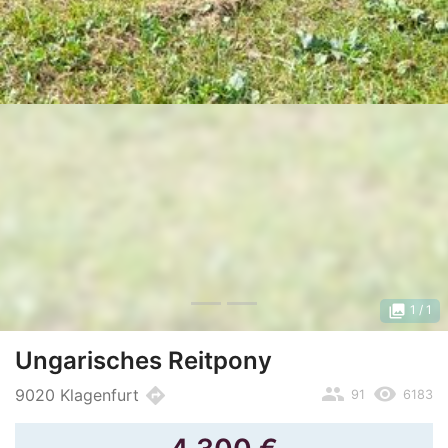
photo_library
1
/ 1
Ungarisches Reitpony
people
remove_red_eye
directions
9020 Klagenfurt
91
6183