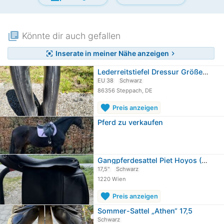
library_books
Könnte dir auch gefallen
Inserate in meiner Nähe anzeigen
center_focus_strong
chevron_right
Lederreitstiefel Dressur Größe 38…
EU 38
Schwarz
86356 Steppach, DE
favorite
Preis anzeigen
Pferd zu verkaufen
Gangpferdesattel Piet Hoyos (Trieb)
17,5"
Schwarz
1220 Wien
favorite
Preis anzeigen
Sommer-Sattel „Athen“ 17,5
Schwarz