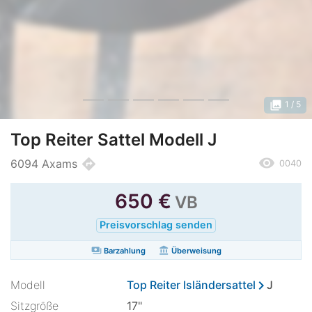
photo_library
1
/ 5
Top Reiter Sattel Modell J
remove_red_eye
directions
6094 Axams
0040
650
€
VB
Preisvorschlag senden
payments
account_balance
Barzahlung
Überweisung
chevron_right
Modell
Top Reiter Isländersattel
J
Sitzgröße
17"