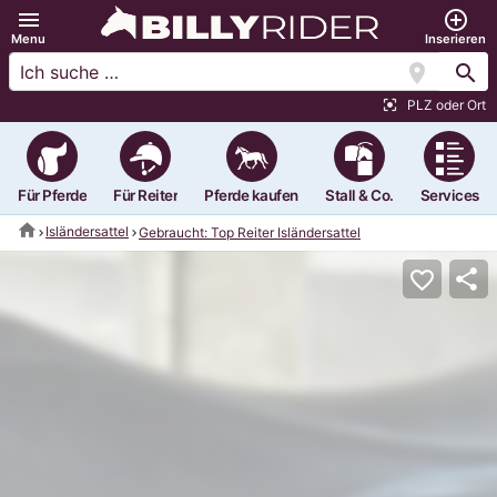
menu
add_circle_outline
Menu
Inserieren
location_on
search
PLZ oder Ort
center_focus_strong
Für Pferde
Für Reiter
Pferde kaufen
Stall & Co.
Services
home
Isländersattel
Gebraucht: Top Reiter Isländersattel
share
favorite_border