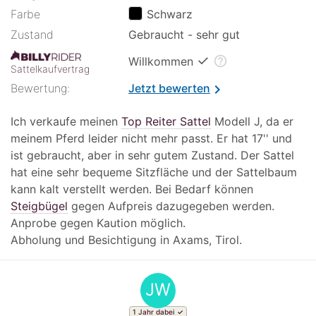
Farbe
Schwarz
Zustand
Gebraucht - sehr gut
✓
help_outline
Willkommen
Sattelkaufvertrag
Bewertung:
Jetzt bewerten
chevron_right
Ich verkaufe meinen
Top Reiter Sattel
Modell J, da er
meinem Pferd leider nicht mehr passt. Er hat 17'' und
ist gebraucht, aber in sehr gutem Zustand. Der Sattel
hat eine sehr bequeme Sitzfläche und der Sattelbaum
kann kalt verstellt werden. Bei Bedarf können
Steigbügel
gegen Aufpreis dazugegeben werden.
Anprobe gegen Kaution möglich.
Abholung und Besichtigung in Axams, Tirol.
JW
1 Jahr dabei