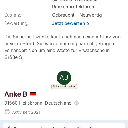
Rückenprotektoren
Zustand
Gebraucht - Neuwertig
Bewertung:
Jetzt bewerten
chevron_right
Die Sicherheitsweste kaufte ich nach einem Sturz von
meinem Pferd. Sie wurde nur ein paarmal getragen.
Es handelt sich um eine Weste für Erwachsene in
Größe S
AB
5 Jahre dabei
Anke B
directions
91560 Heilsbronn, Deutschland
edit_calendar
Aktiv seit 2021