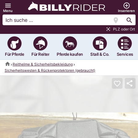
menu
add_circle_outline
Menu
Inserieren
location_on
search
PLZ oder Ort
center_focus_strong
Für Pferde
Für Reiter
Pferde kaufen
Stall & Co.
Services
home
Reithelme & Sicherheitsbekleidung
Sicherheitswesten & Rückenprotektoren (gebraucht)
share
favorite_border