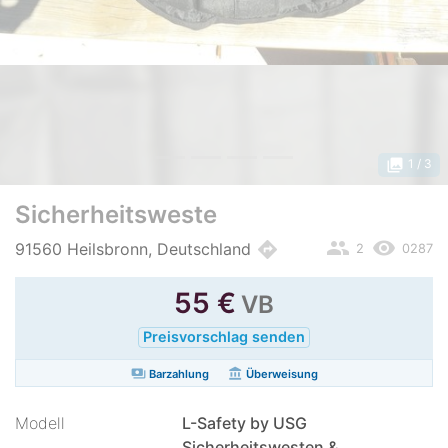
photo_library
1
/ 3
Sicherheitsweste
people
remove_red_eye
directions
91560 Heilsbronn, Deutschland
2
0287
55
€
VB
Preisvorschlag senden
payments
account_balance
Barzahlung
Überweisung
Modell
L-Safety by USG
Sicherheitswesten &