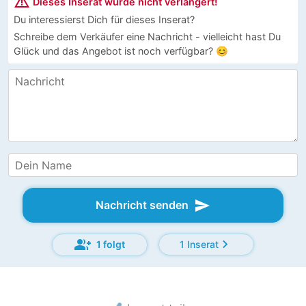
warning_amber
Dieses Inserat wurde nicht verlängert!
Du interessierst Dich für dieses Inserat?
Schreibe dem Verkäufer eine Nachricht - vielleicht hast Du
Glück und das Angebot ist noch verfügbar? 😊
send
Nachricht senden
group_add
chevron_right
1 folgt
1 Inserat