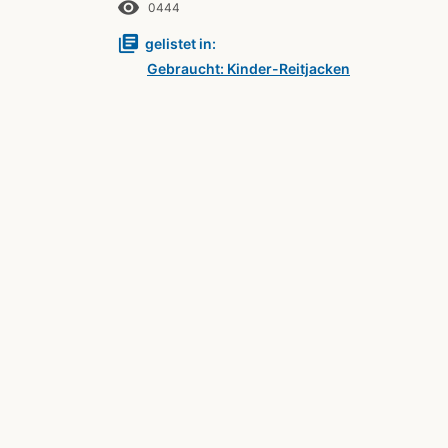
remove_red_eye
0444
library_books
gelistet in:
Gebraucht: Kinder-Reitjacken