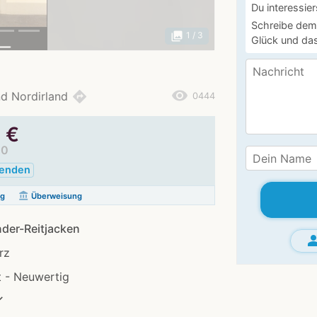
Du interessier
Schreibe dem 
photo_library
1
/ 3
Glück und das
remove_red_eye
directions
nd Nordirland
0444
5
€
00
senden
account_balance
ng
Überweisung
nder-Reitjacken
grou
rz
 - Neuwertig
✓