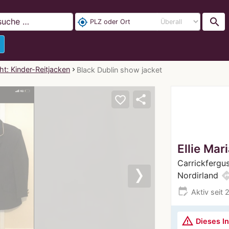
search
my_location
t: Kinder-Reitjacken
Black Dublin show jacket
share
favorite_border
Ellie Mar
Carrickfergu
direct
Nordirland
Next
edit_calendar
Aktiv seit 
warning_amber
Dieses In