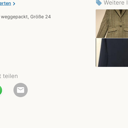
Weitere I
local_offer
erten
chevron_right
nd weggepackt, Größe 24
t teilen
email