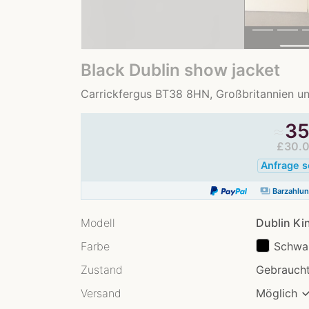
Black Dublin show jacket
Carrickfergus BT38 8HN, Großbritannien u
≈
3
£30.
Anfrage 
payments
Barzahlu
Modell
Dublin Ki
Farbe
Schwa
Zustand
Gebraucht
Versand
Möglich