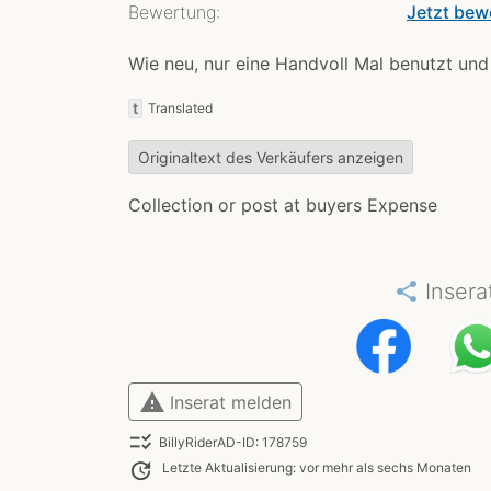
Bewertung:
Jetzt bew
Wie neu, nur eine Handvoll Mal benutzt u
t
Translated
Originaltext des Verkäufers anzeigen
Collection or post at buyers Expense
share
Insera
warning
Inserat melden
checklist_rtl
BillyRiderAD-ID: 178759
update
Letzte Aktualisierung: vor mehr als sechs Monaten