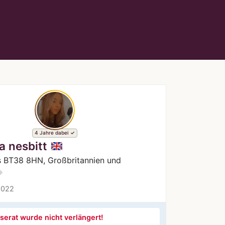
4 Jahre dabei
ia nesbitt
s BT38 8HN, Großbritannien und
ions
2022
serat wurde nicht verlängert!