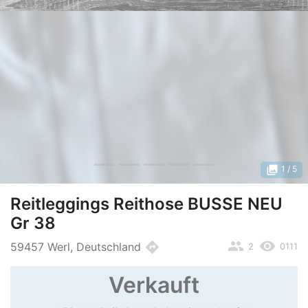
photo_library
1
/ 5
Reitleggings Reithose BUSSE NEU
Gr 38
people
remove_red_eye
directions
59457 Werl, Deutschland
2
0111
Verkauft