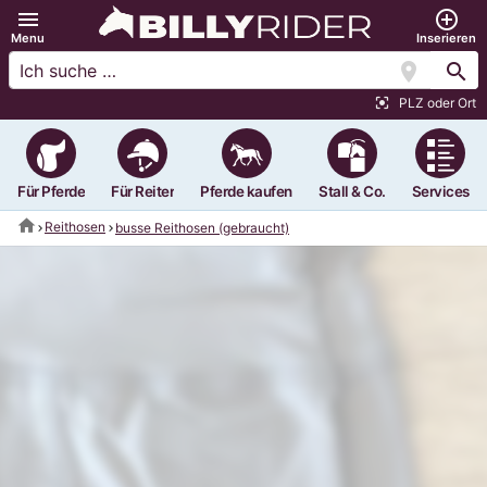
menu
add_circle_outline
Menu
Inserieren
location_on
search
PLZ oder Ort
center_focus_strong
Für Pferde
Für Reiter
Pferde kaufen
Stall & Co.
Services
home
Reithosen
busse Reithosen (gebraucht)