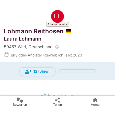
LL
3 Jahre dabei
Lohmann Reithosen
Laura Lohmann
directions
59457 Werl, Deutschland
edit_calendar
BillyRider-Anbieter (gewerblich) seit 2023
group_add
12 folgen
share
Inserat teilen
thumbs_up_down
share
home
Bewerten
Teilen
Home
email