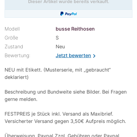
Dieser Artikel wurde bereits verkauft.
Modell
busse Reithosen
Größe
S
Zustand
Neu
Bewertung:
Jetzt bewerten
chevron_right
NEU mit Etikett. (Musterserie, mit „gebraucht“
deklariert)
Beschreibung und Bundweite siehe Bilder. Bei Fragen
gerne melden.
FESTPREIS je Stück inkl. Versand als Maxibrief.
Versicherter Versand gegen 3,50€ Aufpreis möglich.
Überweisung, Paypal Zzgl. Gebühren oder Paypal