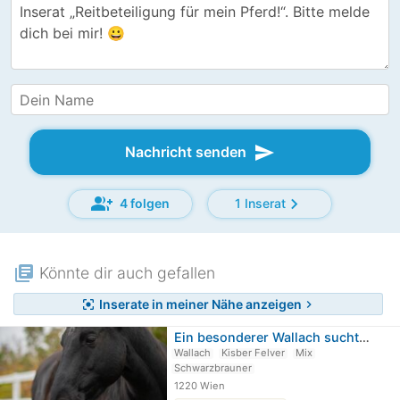
send
Nachricht senden
group_add
chevron_right
4 folgen
1 Inserat
library_books
Könnte dir auch gefallen
Inserate in meiner Nähe anzeigen
center_focus_strong
chevron_right
Ein besonderer Wallach sucht seinen…
Wallach
Kisber Felver
Mix
Schwarzbrauner
1220 Wien