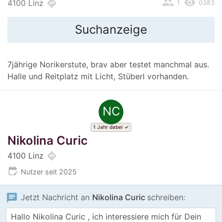
people
remove_red_eye
directions
4100 Linz
1
0383
Suchanzeige
7jährige Norikerstute, brav aber testet manchmal aus.
Halle und Reitplatz mit Licht, Stüberl vorhanden.
NC
1 Jahr dabei
Nikolina Curic
directions
4100 Linz
edit_calendar
Nutzer seit 2025
chat
Jetzt Nachricht an
Nikolina Curic
schreiben: