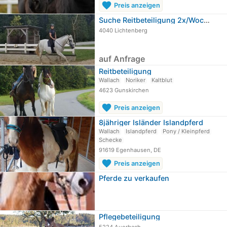
favorite
Preis anzeigen
Suche Reitbeteiligung 2x/Woche Raum Linz
4040 Lichtenberg
auf Anfrage
Reitbeteiligung
Wallach
Noriker
Kaltblut
4623 Gunskirchen
favorite
Preis anzeigen
8jähriger Isländer Islandpferd
Wallach
Islandpferd
Pony / Kleinpferd
Schecke
91619 Egenhausen, DE
favorite
Preis anzeigen
Pferde zu verkaufen
Pflegebeteiligung