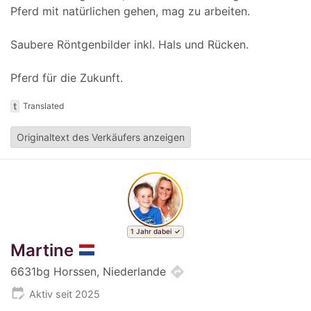
Pferd mit natürlichen gehen, mag zu arbeiten.
Saubere Röntgenbilder inkl. Hals und Rücken.
Pferd für die Zukunft.
t
Translated
Originaltext des Verkäufers anzeigen
1 Jahr dabei
Martine
directions
6631bg Horssen, Niederlande
edit_calendar
Aktiv seit 2025