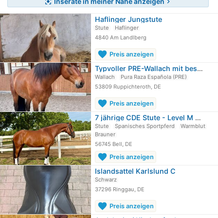
Inserate in meiner Nähe anzeigen
center_focus_strong
chevron_right
Haflinger Jungstute
Stute
Haflinger
4840 Am Landlberg
favorite
Preis anzeigen
Typvoller PRE-Wallach mit bestem…
Wallach
Pura Raza Española (PRE)
53809 Ruppichteroth, DE
favorite
Preis anzeigen
7 jährige CDE Stute - Level M -…
Stute
Spanisches Sportpferd
Warmblut
Brauner
56745 Bell, DE
favorite
Preis anzeigen
Islandsattel Karlslund C
Schwarz
37296 Ringgau, DE
favorite
Preis anzeigen