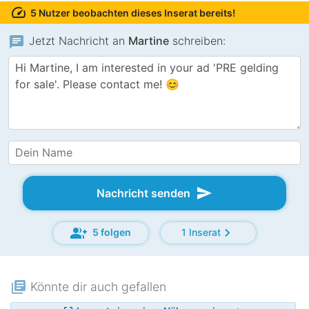
speed
5 Nutzer beobachten dieses Inserat bereits!
chat
Jetzt Nachricht an
Martine
schreiben:
send
Nachricht senden
group_add
chevron_right
5 folgen
1 Inserat
library_books
Könnte dir auch gefallen