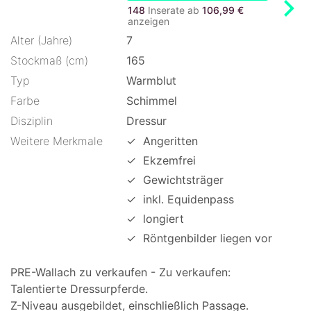
chevron_right
148
Inserate ab
106,99 €
anzeigen
Alter (Jahre)
7
Stockmaß (cm)
165
Typ
Warmblut
Farbe
Schimmel
Disziplin
Dressur
Weitere Merkmale
✓
Angeritten
✓
Ekzemfrei
✓
Gewichtsträger
✓
inkl. Equidenpass
✓
longiert
✓
Röntgenbilder liegen vor
PRE-Wallach zu verkaufen - Zu verkaufen:
Talentierte Dressurpferde.
Z-Niveau ausgebildet, einschließlich Passage.