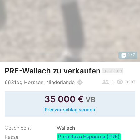
photo_library
1
/ 7
PRE-Wallach zu verkaufen
translated
people
remove_red_eye
directions
6631bg Horssen, Niederlande
5
0307
35 000
€
VB
Preisvorschlag senden
Geschlecht
Wallach
Pura Raza Española (PRE)
Rasse