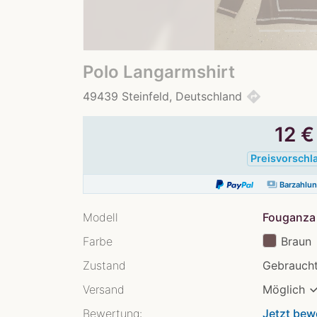
Polo Langarmshirt
directions
49439 Steinfeld, Deutschland
12
€
Preisvorschl
payments
Barzahlu
Modell
Fouganza 
Farbe
Braun
Zustand
Gebraucht
Versand
Möglich
Bewertung:
Jetzt bew