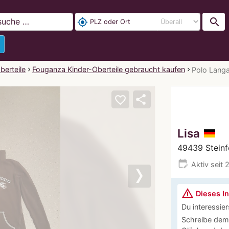
search
my_location
berteile
Fouganza Kinder-Oberteile gebraucht kaufen
Polo Langa
share
favorite_border
Lisa
49439 Steinf
edit_calendar
Aktiv seit 
Next
warning_amber
Dieses In
Du interessier
Schreibe dem 