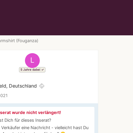
rmshirt (Fouganza)
L
5 Jahre dabei
directions
eld, Deutschland
2021
serat wurde nicht verlängert!
st Dich für dieses Inserat?
Verkäufer eine Nachricht - vielleicht hast Du