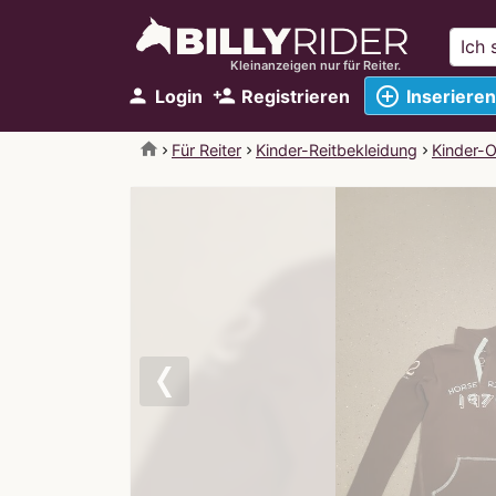
Kleinanzeigen nur für Reiter.
add_circle_outline
person
person_add
Login
Registrieren
Inserieren
home
Für Reiter
Kinder-Reitbekleidung
Kinder-O
Previous