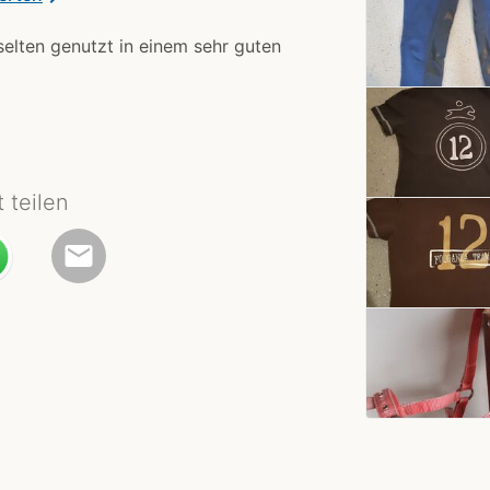
elten genutzt in einem sehr guten
t teilen
email