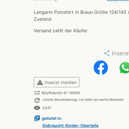
Langarm Poloshirt in Braun Größe 134/145 s
Zustand
Versand zahlt der Käufer
share
Insera
warning
Inserat melden
checklist_rtl
BillyRiderAD-ID: 169591
update
Letzte Aktualisierung: vor mehr als sechs Monaten
remove_red_eye
0347
library_books
gelistet in:
Gebraucht: Kinder-Oberteile