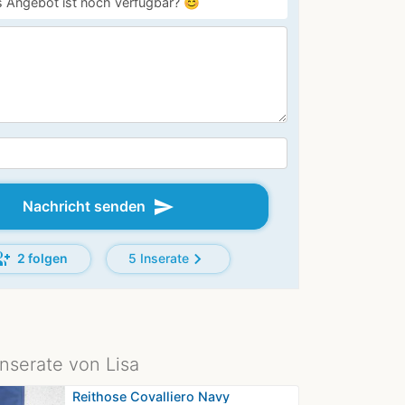
 Angebot ist noch verfügbar? 😊
send
Nachricht senden
p_add
chevron_right
2 folgen
5 Inserate
Inserate von Lisa
Reithose Covalliero Navy