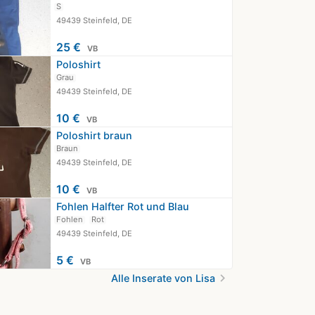
S
49439 Steinfeld, DE
25 €
VB
Poloshirt
Grau
49439 Steinfeld, DE
10 €
VB
Poloshirt braun
Braun
49439 Steinfeld, DE
10 €
VB
Fohlen Halfter Rot und Blau
Fohlen
Rot
49439 Steinfeld, DE
5 €
VB
chevron_right
Alle Inserate von Lisa