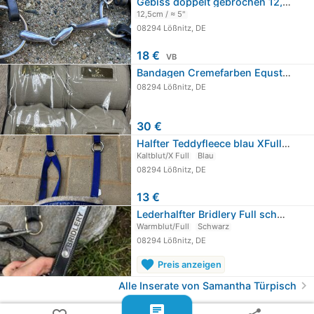
Gebiss doppelt gebrochen 12,5cm
12,5cm / ≈ 5"
08294 Lößnitz, DE
18 €
VB
Bandagen Cremefarben Equstbun neu
08294 Lößnitz, DE
30 €
Halfter Teddyfleece blau XFull/ Kaltblut
Kaltblut/X Full
Blau
08294 Lößnitz, DE
13 €
Lederhalfter Bridlery Full schwarz
Warmblut/Full
Schwarz
08294 Lößnitz, DE
favorite
Preis anzeigen
chevron_right
Alle Inserate von Samantha Türpisch
chat