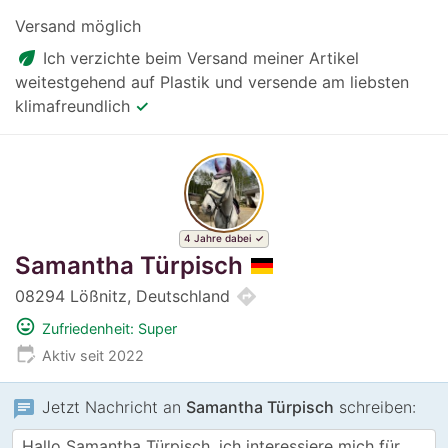
Versand möglich
eco
Ich verzichte beim Versand meiner Artikel
weitestgehend auf Plastik und versende am liebsten
klimafreundlich
✓
4 Jahre dabei
Samantha Türpisch
directions
08294 Lößnitz, Deutschland
mood
Zufriedenheit: Super
edit_calendar
Aktiv seit 2022
chat
Jetzt Nachricht an
Samantha Türpisch
schreiben: