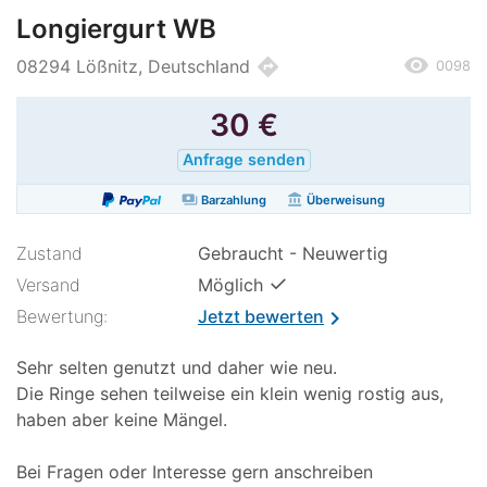
Longiergurt WB
remove_red_eye
directions
08294 Lößnitz, Deutschland
0098
30
€
Anfrage senden
payments
account_balance
Barzahlung
Überweisung
Zustand
Gebraucht - Neuwertig
✓
Versand
Möglich
Bewertung:
Jetzt bewerten
chevron_right
Sehr selten genutzt und daher wie neu.
Die Ringe sehen teilweise ein klein wenig rostig aus,
haben aber keine Mängel.
Bei Fragen oder Interesse gern anschreiben