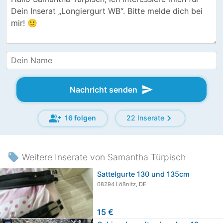
send
Nachricht senden
group_add
chevron_right
16 folgen
22 Inserate
local_offer
Weitere Inserate von Samantha Türpisch
Sattelgurte 130 und 135cm
08294 Lößnitz, DE
15 €