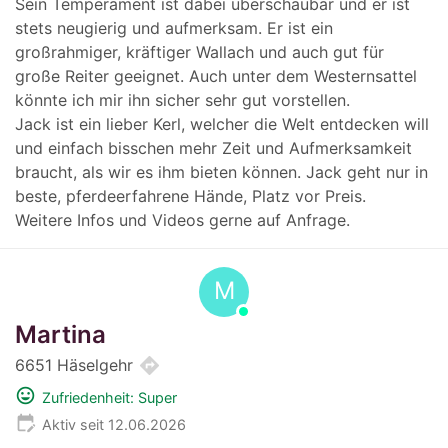
Sein Temperament ist dabei überschaubar und er ist
stets neugierig und aufmerksam. Er ist ein
großrahmiger, kräftiger Wallach und auch gut für
große Reiter geeignet. Auch unter dem Westernsattel
könnte ich mir ihn sicher sehr gut vorstellen.
Jack ist ein lieber Kerl, welcher die Welt entdecken will
und einfach bisschen mehr Zeit und Aufmerksamkeit
braucht, als wir es ihm bieten können. Jack geht nur in
beste, pferdeerfahrene Hände, Platz vor Preis.
Weitere Infos und Videos gerne auf Anfrage.
M
Martina
directions
6651 Häselgehr
mood
Zufriedenheit: Super
edit_calendar
Aktiv seit 12.06.2026