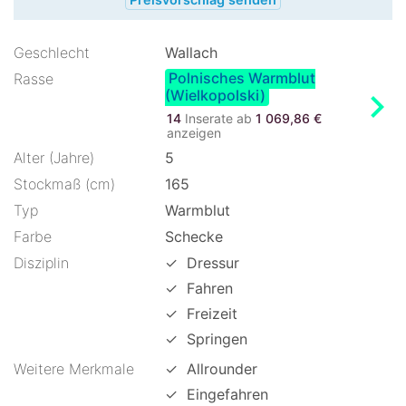
Geschlecht
Wallach
Polnisches Warmblut
Rasse
chevron_right
(Wielkopolski)
14
Inserate ab
1 069,86 €
anzeigen
Alter (Jahre)
5
Stockmaß (cm)
165
Typ
Warmblut
Farbe
Schecke
Disziplin
✓
Dressur
✓
Fahren
✓
Freizeit
✓
Springen
Weitere Merkmale
✓
Allrounder
✓
Eingefahren