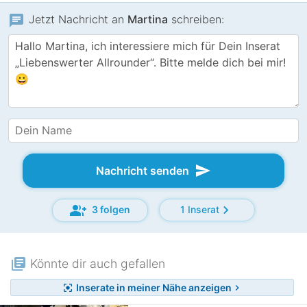
chat
Jetzt Nachricht an
Martina
schreiben:
send
Nachricht senden
group_add
chevron_right
3 folgen
1 Inserat
library_books
Könnte dir auch gefallen
Inserate in meiner Nähe anzeigen
center_focus_strong
chevron_right