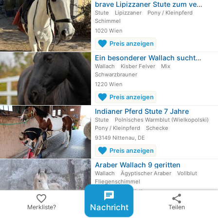
brave Lipizzaner Stute zum verlieben
Stute
Lipizzaner
Pony / Kleinpferd
Schimmel
1020 Wien
favorite
Preis anzeigen
Ein besonderer Wallach sucht seinen…
Wallach
Kisber Felver
Mix
Schwarzbrauner
1220 Wien
favorite
Preis anzeigen
Indianer Pferd Stute 7 Jahre
Stute
Polnisches Warmblut (Wielkopolski)
Pony / Kleinpferd
Schecke
93149 Nittenau, DE
favorite
Preis anzeigen
Araber Wallach 9 geritten
Wallach
Ägyptischer Araber
Vollblut
Fliegenschimmel
2493 Lichtenwörth
chat
favorite_border
share
favorite
Preis anzeigen
Nachricht
Merkliste?
Teilen