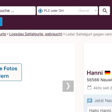
search
my_location
urte
Loesdau Sattelgurte, gebraucht
Leder Sattelgurt gegen ver
e Fotos
Hanni
dern
56566 Neuwi
edit_calendar
Aktiv seit 
Next
chat
Jetzt Na