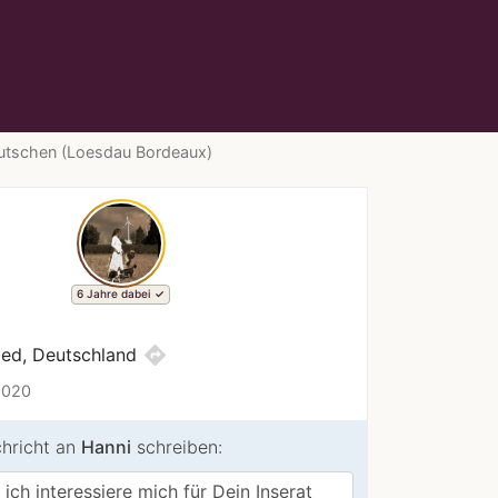
rutschen (Loesdau Bordeaux)
6 Jahre dabei
directions
ed, Deutschland
2020
chricht an
Hanni
schreiben: