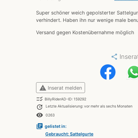
Super schöner weich gepolsterter Sattelgur
verhindert. Haben ihn nur wenige male benut
Versand gegen Kostenübernahme möglich
share
Insera
warning
Inserat melden
checklist_rtl
BillyRiderAD-ID: 159292
update
Letzte Aktualisierung: vor mehr als sechs Monaten
remove_red_eye
0263
library_books
gelistet in:
Gebraucht: Sattelgurte