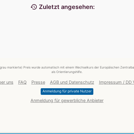
history
Zuletzt angesehen:
grau markierte) Preis wurde automatisch mit einem Wechselkurs der Europäischen Zentralba
als Orientierungshilfe.
er uns
FAQ
Presse
AGB und Datenschutz
Impressum / DD
Anmeldung für private Nutzer
Anmeldung für gewerbliche Anbieter