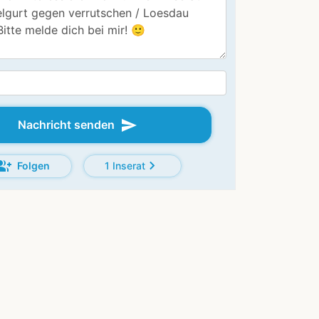
send
Nachricht senden
oup_add
chevron_right
Folgen
1 Inserat