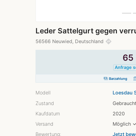
Leder Sattelgurt gegen ver
directions
56566 Neuwied, Deutschland
65
Anfrage 
payments
account_ba
Barzahlung
Modell
Loesdau S
Zustand
Gebraucht
Kaufdatum
2020
Versand
Möglich
Bewertung:
Jetzt bew