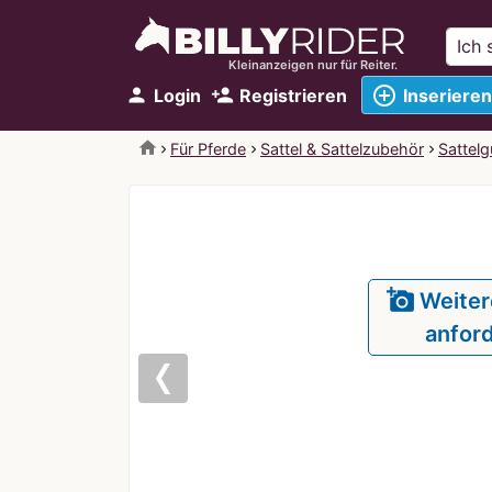
Kleinanzeigen nur für Reiter.
add_circle_outline
person
person_add
Login
Registrieren
Inserieren
home
Für Pferde
Sattel & Sattelzubehör
Sattelg
add_a_photo
Weiter
anfor
Previous