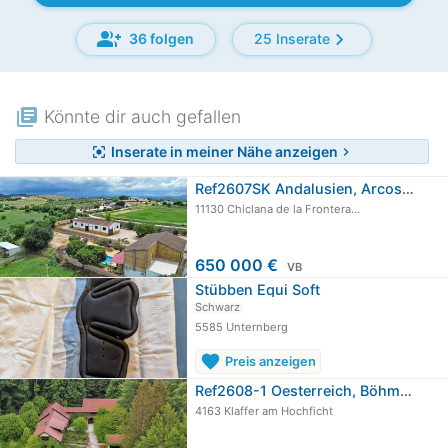
group_add
chevron_right
36 folgen
25 Inserate
library_books
Könnte dir auch gefallen
Inserate in meiner Nähe anzeigen
center_focus_strong
chevron_right
Ref2607SK Andalusien, Arcos de la…
11130 Chiclana de la Frontera…
650 000 €
VB
Stübben Equi Soft
Schwarz
5585 Unternberg
favorite
Preis anzeigen
Ref2608-1 Oesterreich, Böhmerwald,…
4163 Klaffer am Hochficht