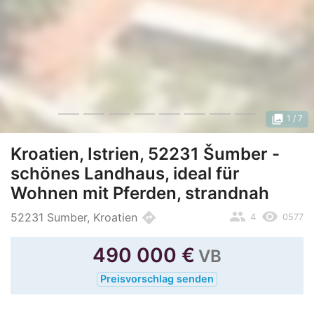
photo_library
1
/ 7
Kroatien, Istrien, 52231 Šumber -
schönes Landhaus, ideal für
Wohnen mit Pferden, strandnah
people
remove_red_eye
directions
52231 Sumber, Kroatien
4
0577
490 000
€
VB
Preisvorschlag senden