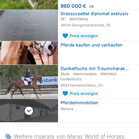
960 000 €
VB
Dressursattel diplomat exklusiv
18"
Mehrfarbig
49124 Georgsmarienhütte, DE
favorite
Preis anzeigen
Pferde kaufen und verkaufen
Dunkelfuchs mit Traumcharakter für…
Stute
Hannoveraner
Warmblut
Dunkelfuchs
8634 Hombrechtikon, CH
favorite
Preis anzeigen
Pferdeimmobilien
expand_circle_down
Weitere ...
local_offer
Weitere Inserate von Maras World of Horses,