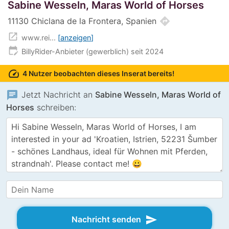
Sabine Wesseln, Maras World of Horses
directions
11130 Chiclana de la Frontera, Spanien
open_in_new
www.rei...
anzeigen
edit_calendar
BillyRider-Anbieter (gewerblich) seit 2024
speed
4 Nutzer beobachten dieses Inserat bereits!
chat
Jetzt Nachricht an
Sabine Wesseln, Maras World of
Horses
schreiben:
send
Nachricht senden