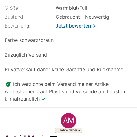
Größe
Warmblut/Full
Zustand
Gebraucht - Neuwertig
Bewertung:
Jetzt bewerten
chevron_right
Farbe schwarz/braun
Zuzüglich Versand
Privatverkauf daher keine Garantie und Rücknahme.
eco
Ich verzichte beim Versand meiner Artikel
weitestgehend auf Plastik und versende am liebsten
klimafreundlich
✓
AM
3 Jahre dabei