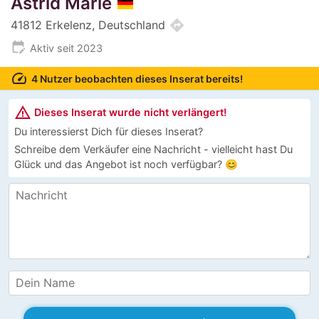
Astrid Marie
directions
41812 Erkelenz, Deutschland
edit_calendar
Aktiv seit 2023
speed
4 Nutzer beobachten dieses Inserat bereits!
warning_amber
Dieses Inserat wurde nicht verlängert!
Du interessierst Dich für dieses Inserat?
Schreibe dem Verkäufer eine Nachricht - vielleicht hast Du
Glück und das Angebot ist noch verfügbar? 😊