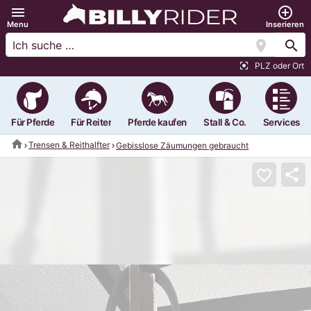
menu
add_circle_outline
Menu
Inserieren
location_on
search
PLZ oder Ort
center_focus_strong
Für Pferde
Für Reiter
Pferde kaufen
Stall & Co.
Services
home
Trensen & Reithalfter
Gebisslose Zäumungen gebraucht
share
favorite_border