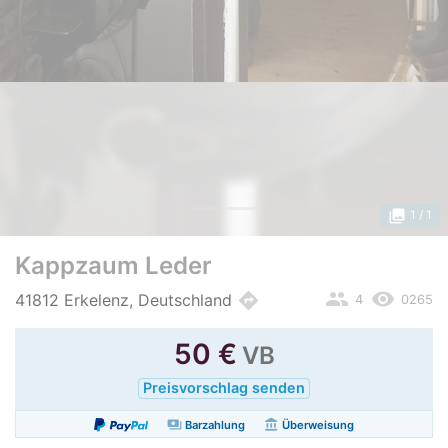
photo_library
1
/ 1
Kappzaum Leder
people
remove_red_eye
directions
41812 Erkelenz, Deutschland
4
0265
50
€
VB
Preisvorschlag senden
payments
account_balance
Barzahlung
Überweisung