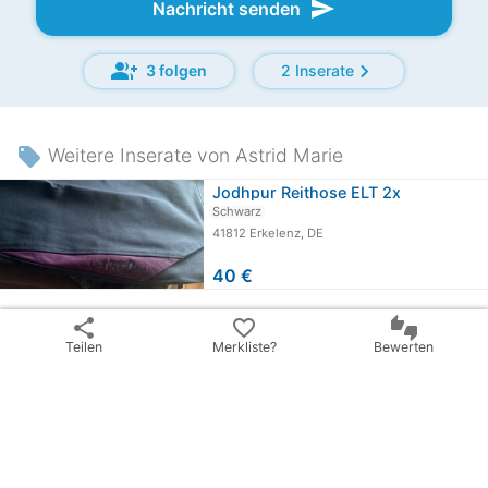
send
Nachricht senden
group_add
chevron_right
3 folgen
2 Inserate
local_offer
Weitere Inserate von Astrid Marie
Jodhpur Reithose ELT 2x
Schwarz
41812 Erkelenz, DE
40 €
share
Inserat teilen
share
favorite_border
thumbs_up_down
Teilen
Merkliste?
Bewerten
email
warning
Inserat melden
checklist_rtl
BillyRiderAD-ID: 199920