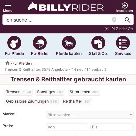
menu
add_circle_outline
Menu
Inserieren
location_on
search
PLZ oder Ort
center_focus_strong
Für Pferde
Für Reiter
Pferde kaufen
Stall & Co.
Services
home
Für Pferde
Trensen & Reithalfter, 3579 Angebote - 44 neu / 14 verkauft
Trensen & Reithalfter gebraucht kaufen
Trensen
Sonstiges
Stirnriemen
(1 824)
(687)
(402)
Gebisslose Zäumungen
Reithalfter
(356)
(307)
Marke:
Bitte wählen...
Preis: