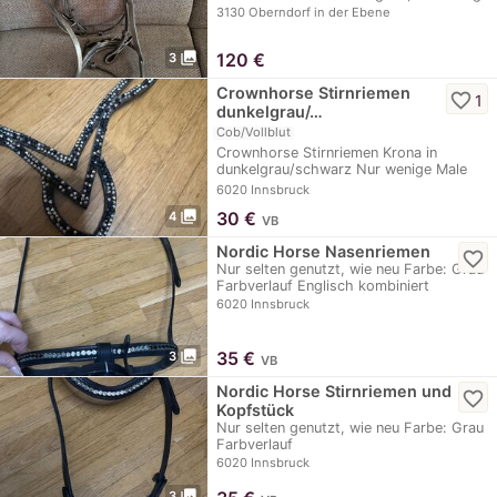
3130 Oberndorf in der Ebene
photo_library
120
€
3
Crownhorse Stirnriemen
favorite_border
1
dunkelgrau/…
Cob/Vollblut
Crownhorse Stirnriemen Krona in
dunkelgrau/schwarz Nur wenige Male
genutzt NP:…
6020 Innsbruck
photo_library
30
€
4
VB
Nordic Horse Nasenriemen
favorite_border
Nur selten genutzt, wie neu Farbe: Grau
Farbverlauf Englisch kombiniert
6020 Innsbruck
photo_library
35
€
3
VB
Nordic Horse Stirnriemen und
favorite_border
Kopfstück
Nur selten genutzt, wie neu Farbe: Grau
Farbverlauf
6020 Innsbruck
photo_library
3