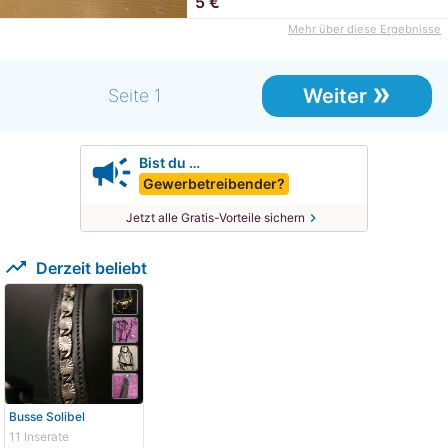
5
€
Mehr über diese Ergebnisse
»
Weiter
Seite 1
campaign
Bist du …
Gewerbetreibender?
chevron_right
Jetzt alle Gratis-Vorteile sichern
trending_up
Derzeit beliebt
Busse Solibel
11 Inserate