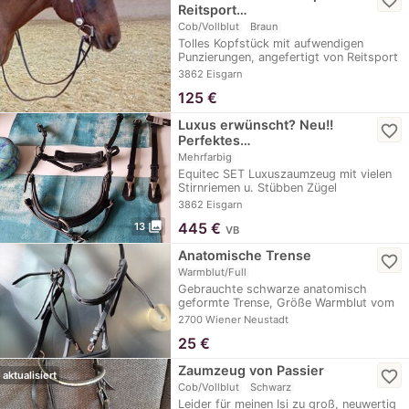
favorite_border
Reitsport…
Cob/Vollblut
Braun
Tolles Kopfstück mit aufwendigen
Punzierungen, angefertigt von Reitsport
Kandern.…
3862 Eisgarn
125
€
Luxus erwünscht? Neu!!
favorite_border
Perfektes…
Mehrfarbig
Equitec SET Luxuszaumzeug mit vielen
Stirnriemen u. Stübben Zügel
Beschreibung Von…
3862 Eisgarn
photo_library
445
€
13
VB
Anatomische Trense
favorite_border
Warmblut/Full
Gebrauchte schwarze anatomisch
geformte Trense, Größe Warmblut vom
Krämer
2700 Wiener Neustadt
25
€
Zaumzeug von Passier
favorite_border
aktualisiert
Cob/Vollblut
Schwarz
Leider für meinen Isi zu groß, neuwertig