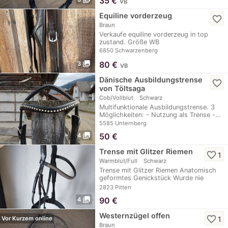
35
€
VB
Equiline vorderzeug
favorite_border
Braun
Verkaufe equiline vorderzeug in top
zustand. Größe WB
6850 Schwarzenberg
photo_library
80
€
3
VB
Dänische Ausbildungstrense
favorite_border
von Töltsaga
Cob/Vollblut
Schwarz
Multifunktionale Ausbildungstrense. 3
Möglichkeiten: - Nutzung als Trense -…
5585 Unternberg
photo_library
50
€
4
Trense mit Glitzer Riemen
favorite_border
1
Warmblut/Full
Schwarz
Trense mit Glitzer Riemen Anatomisch
geformtes Genickstück Wurde nie
verwendet
2823 Pitten
photo_library
90
€
4
Westernzügel offen
favorite_border
1
Vor Kurzem online
Braun