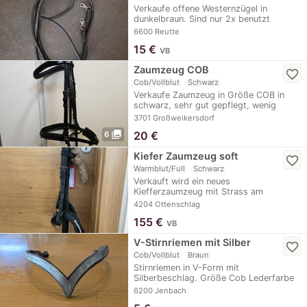
Verkaufe offene Westernzügel in
dunkelbraun. Sind nur 2x benutzt
worden.
6600 Reutte
15
€
VB
Zaumzeug COB
favorite_border
Cob/Vollblut
Schwarz
Verkaufe Zaumzeug in Größe COB in
schwarz, sehr gut gepflegt, wenig
verwendet.
3701 Großweikersdorf
photo_library
20
€
6
Kiefer Zaumzeug soft
favorite_border
Warmblut/Full
Schwarz
Verkauft wird ein neues
Kiefferzaumzeug mit Strass am
Stirnriemen Größe WB Unbenutzt
4204 Ottenschlag
155
€
VB
V-Stirnriemen mit Silber
favorite_border
Cob/Vollblut
Braun
Stirnriemen in V-Form mit
Silberbeschlag. Größe Cob Lederfarbe
braun. Muss eventuell…
6200 Jenbach