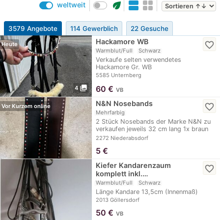
eco
weltweit
3579 Angebote
114 Gewerblich
22 Gesuche
Hackamore WB
favorite_border
Heute
Warmblut/Full
Schwarz
Verkaufe selten verwendetes
Hackamore Gr. WB
5585 Unternberg
photo_library
60
€
4
VB
N&N Nosebands
favorite_border
Vor Kurzem online
Mehrfarbig
2 Stück Nosebands der Marke N&N zu
verkaufen jeweils 32 cm lang 1x braun
1x…
2272 Niederabsdorf
5
€
Kiefer Kandarenzaum
favorite_border
komplett inkl.…
Warmblut/Full
Schwarz
Länge Kandare 13,5cm (Innenmaß)
2013 Göllersdorf
50
€
VB