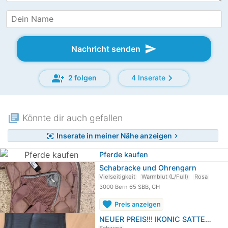
send
Nachricht senden
group_add
chevron_right
2 folgen
4 Inserate
library_books
Könnte dir auch gefallen
Inserate in meiner Nähe anzeigen
center_focus_strong
chevron_right
Pferde kaufen
Schabracke und Ohrengarn
Vielseitigkeit
Warmblut (L/Full)
Rosa
3000 Bern 65 SBB, CH
favorite
Preis anzeigen
NEUER PREIS!!! IKONIC SATTELGURT