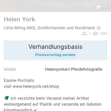
photo_library
1
/ 1
Helen York
directions
Little Billing NN3, Großbritannien und Nordirland
people
remove_red_eye
1
1090
Verhandlungsbasis
Preisvorschlag senden
Modell
Helenyorkart Pferdefotografie
Equine Portraits
visit www.helenyork.net/shop
eco
Ich verzichte beim Versand meiner Artikel
weitestgehend auf Plastik und versende am liebsten
klimafreundlich
✓