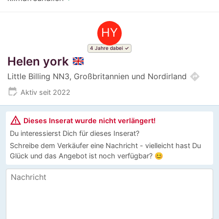
HY
4 Jahre dabei
Helen york
directions
Little Billing NN3, Großbritannien und Nordirland
edit_calendar
Aktiv seit 2022
warning_amber
Dieses Inserat wurde nicht verlängert!
Du interessierst Dich für dieses Inserat?
Schreibe dem Verkäufer eine Nachricht - vielleicht hast Du
Glück und das Angebot ist noch verfügbar? 😊