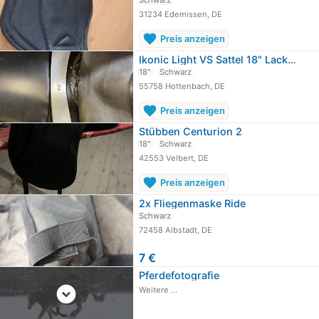
Schwarz
31234 Edemissen, DE
favorite
Preis anzeigen
Ikonic Light VS Sattel 18" Lackdetails
18"
Schwarz
55758 Hottenbach, DE
favorite
Preis anzeigen
Stübben Centurion 2
18"
Schwarz
42553 Velbert, DE
favorite
Preis anzeigen
2x Fliegenmaske Ride
Schwarz
72458 Albstadt, DE
7 €
Pferdefotografie
expand_circle_down
Weitere ...