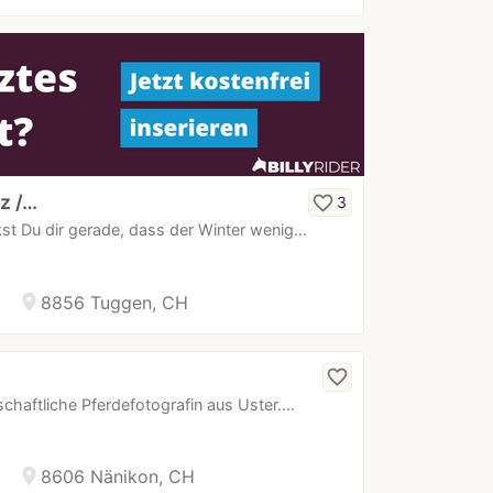
z /…
favorite_border
3
kst Du dir gerade, dass der Winter wenig…
location_on
8856 Tuggen, CH
favorite_border
nschaftliche Pferdefotografin aus Uster.…
location_on
8606 Nänikon, CH