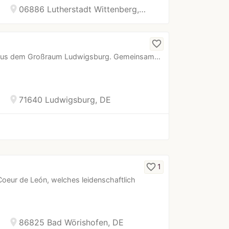
location_on
06886 Lutherstadt Wittenberg,…
favorite_border
fin aus dem Großraum Ludwigsburg. Gemeinsam…
location_on
71640 Ludwigsburg, DE
favorite_border
1
oeur de León, welches leidenschaftlich
location_on
86825 Bad Wörishofen, DE