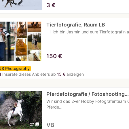
3
€
Tierfotografie, Raum LB
Hi, ich bin Jasmin und eure Tierfotogra
150
€
JS Photography
4
Inserate dieses Anbieters ab
15 €
anzeigen
Pferdefotografie / Fotoshooting…
Wir sind das 2-er Hobby Fotografenteam C
Pferde…
VB
photo_library
27