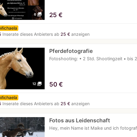
25
€
photo_library
6
Michaela
5
Inserate dieses Anbieters ab
25 €
anzeigen
Pferdefotografie
Fotoshooting: • 2 Std. Shootingzeit • bis 2
50
€
photo_library
12
Michaela
5
Inserate dieses Anbieters ab
25 €
anzeigen
Fotos aus Leidenschaft
Hey, mein Name ist Maike und ich fotograf