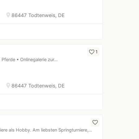
location_on
86447 Todtenweis, DE
favorite_border
1
 Pferde • Onlinegalerie zur…
location_on
86447 Todtenweis, DE
favorite_border
iere als Hobby. Am liebsten Springturniere,…