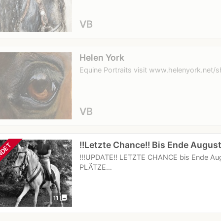
VB
Helen York
Equine Portraits visit www.helenyork.net/
VB
!!Letzte Chance!! Bis Ende August
NDET
!!!UPDATE!! LETZTE CHANCE bis Ende Augus
PLÄTZE…
photo_library
11