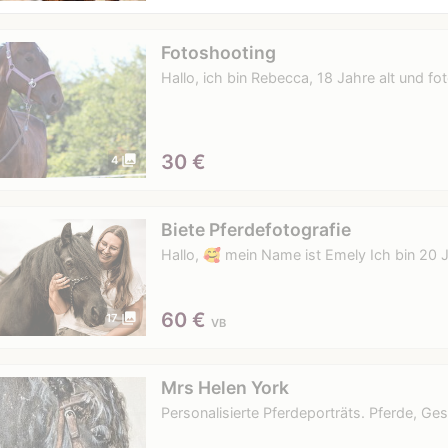
Fotoshooting
Hallo, ich bin Rebecca, 18 Jahre alt und fo
30
€
photo_library
4
Biete Pferdefotografie
Hallo, 🥰 mein Name ist Emely Ich bin 20 J
60
€
photo_library
17
VB
Mrs Helen York
Personalisierte Pferdeporträts. Pferde, 