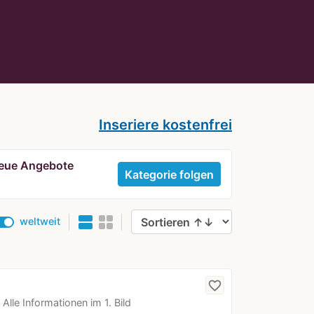
Inseriere kostenfrei
 neue Angebote
Kategorie folgen
weltweit
favorite_border
lle Informationen im 1. Bild