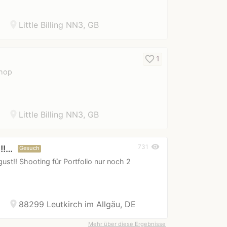
location_on
Little Billing NN3, GB
favorite_border
1
shop
location_on
Little Billing NN3, GB
visibility
731
!!…
Gesuch
t!! Shooting für Portfolio nur noch 2
location_on
88299 Leutkirch im Allgäu, DE
Mehr über diese Ergebnisse