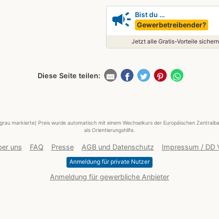
campaign
Bist du …
Gewerbetreibender?
Jetzt alle Gratis-Vorteile sichern
Diese Seite teilen:
grau markierte) Preis wurde automatisch mit einem Wechselkurs der Europäischen Zentralba
als Orientierungshilfe.
er uns
FAQ
Presse
AGB und Datenschutz
Impressum / DD
Anmeldung für private Nutzer
Anmeldung für gewerbliche Anbieter