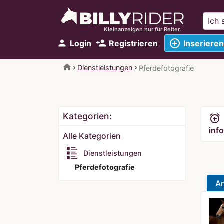
Kleinanzeigen nur für Reiter.
add_circle_outline
person
person_add
Login
Registrieren
Inserieren
home
Dienstleistungen
Pferdefotografie
Kategorien:
alarm_add
info
Alle Kategorien
Dienstleistungen
Pferdefotografie
A