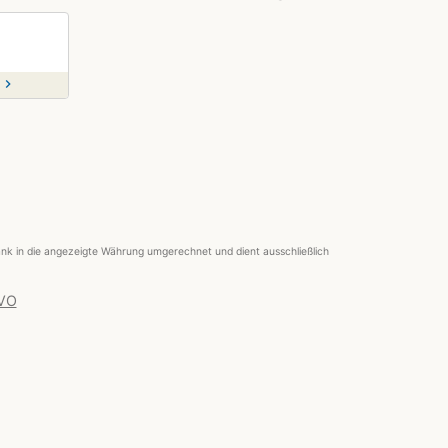
chevron_right
nk in die angezeigte Währung umgerechnet und dient ausschließlich
 VO