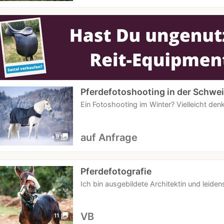
Pferdefotoshooting in der Schwei
Ein Fotoshooting im Winter? Vielleicht den
auf Anfrage
photo_library
9
Pferdefotografie
Ich bin ausgebildete Architektin und leide
VB
photo_library
11