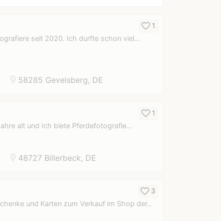
favorite_border
1
tografiere seit 2020. Ich durfte schon viel…
location_on
58285 Gevelsberg, DE
favorite_border
1
ahre alt und Ich biete Pferdefotografie…
location_on
48727 Billerbeck, DE
favorite_border
3
Geschenke und Karten zum Verkauf im Shop der…