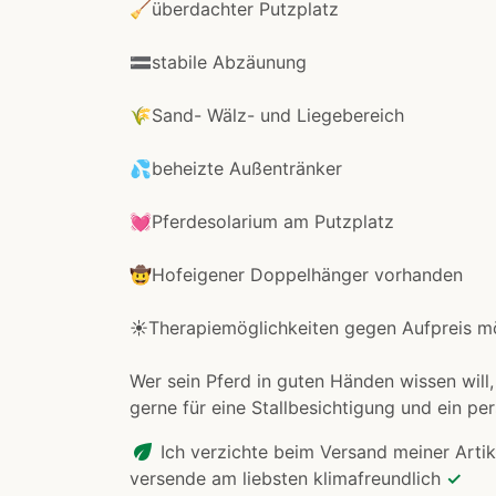
🧹überdachter Putzplatz
🟰stabile Abzäunung
🌾Sand- Wälz- und Liegebereich
💦beheizte Außentränker
💓Pferdesolarium am Putzplatz
🤠Hofeigener Doppelhänger vorhanden
☀️Therapiemöglichkeiten gegen Aufpreis mö
Wer sein Pferd in guten Händen wissen will,
gerne für eine Stallbesichtigung und ein pe
eco
Ich verzichte beim Versand meiner Artik
versende am liebsten klimafreundlich
✓