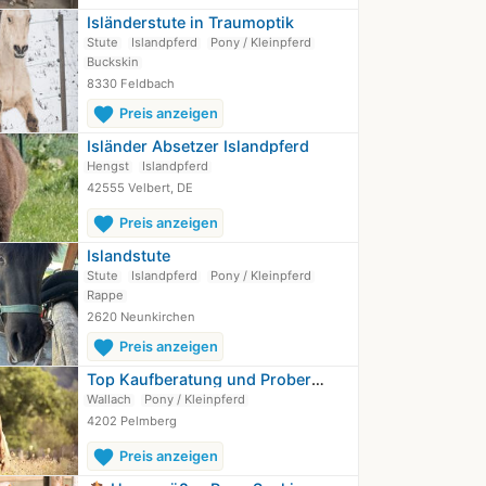
Isländerstute in Traumoptik
Stute
Islandpferd
Pony / Kleinpferd
Buckskin
8330 Feldbach
favorite
Preis anzeigen
Isländer Absetzer Islandpferd
Hengst
Islandpferd
42555 Velbert, DE
favorite
Preis anzeigen
Islandstute
Stute
Islandpferd
Pony / Kleinpferd
Rappe
2620 Neunkirchen
favorite
Preis anzeigen
Top Kaufberatung und Probereiten an…
Wallach
Pony / Kleinpferd
4202 Pelmberg
favorite
Preis anzeigen