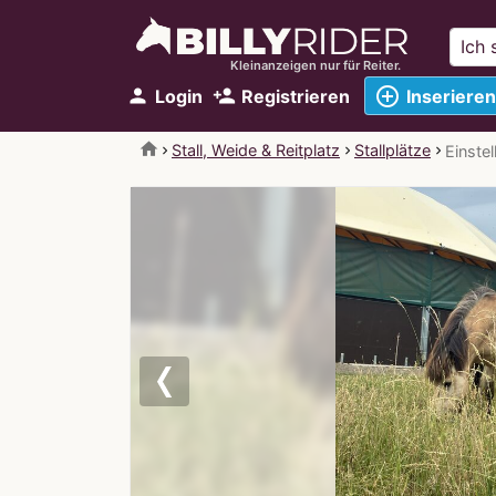
Kleinanzeigen nur für Reiter.
add_circle_outline
person
person_add
Login
Registrieren
Inserieren
home
Stall, Weide & Reitplatz
Stallplätze
Einstel
Previous