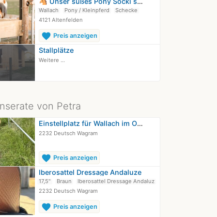
🐴 Unser süßes Pony Socki sucht ein…
Wallach
Pony / Kleinpferd
Schecke
4121 Altenfelden
favorite
Preis anzeigen
Stallplätze
Weitere ...
Inserate von Petra
Einstellplatz für Wallach im Offenstall
2232 Deutsch Wagram
favorite
Preis anzeigen
Iberosattel Dressage Andaluze
17,5"
Braun
Iberosattel Dressage Andaluz
2232 Deutsch Wagram
favorite
Preis anzeigen