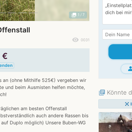
photo_library
1
/ 7
Offenstall
remove_red_eye
0031
5
€
senden
grou
is an (ohne Mithilfe 525€) vergeben wir
hte und beim Ausmisten helfen möchte,
Könnte d
library_books
ch!
center_focus_strong
räglichen am besten Offenstall
lbstverständlich auch andere Rassen bis
 auf Duplo möglich) Unsere Buben-WG