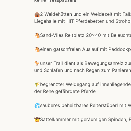
keine Fresspausen!
🛖2 Weidehütten und ein Weidezelt mit Fal
Liegehalle mit HIT Pferdebetten und Strohp
🐴Sand-Vlies Reitplatz 20x40 mit Beleucht
🐴einen gatschfreien Auslauf mit Paddockpl
🐎unser Trail dient als Bewegungsanreiz z
und Schlafen und nach Regen zum Panieren
🌾begrenzter Weidegang auf innenliegende
der Rehe gefährdete Pferde
💦sauberes beheizbares Reiterstüberl mit 
🤠Sattelkammer mit geräumigen Spinden, F