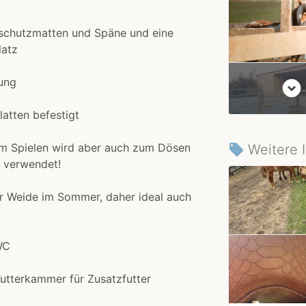
lschutzmatten und Späne und eine
latz
ung
expand_circle_down
atten befestigt
um Spielen wird aber auch zum Dösen
Weitere 
local_offer
 verwendet!
r Weide im Sommer, daher ideal auch
WC
utterkammer für Zusatzfutter