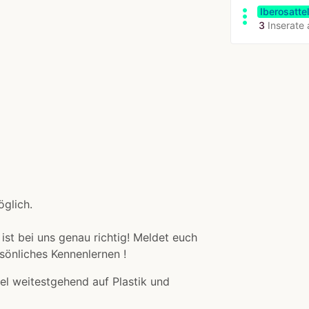
more_vert
Iberosatte
3
Inserate
glich.
 ist bei uns genau richtig! Meldet euch
rsönliches Kennenlernen !
el weitestgehend auf Plastik und