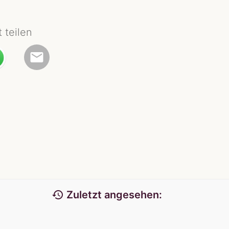
t teilen
email
history
Zuletzt angesehen: