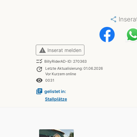
share
Insera
warning
Inserat melden
checklist_rtl
BillyRiderAD-ID: 270363
update
Letzte Aktualisierung: 01.06.2026
Vor Kurzem online
remove_red_eye
0031
library_books
gelistet in:
Stallplätze