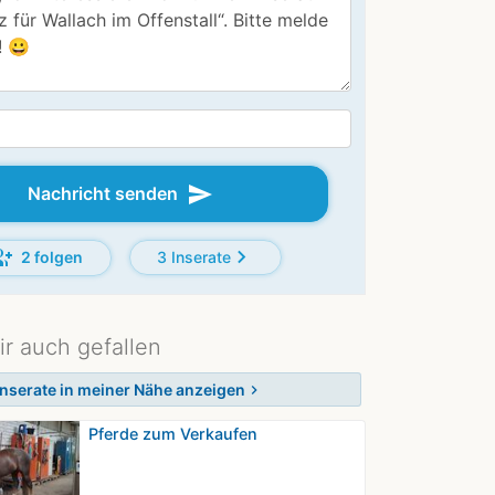
send
Nachricht senden
p_add
chevron_right
2 folgen
3 Inserate
ir auch gefallen
Inserate in meiner Nähe anzeigen
chevron_right
Pferde zum Verkaufen