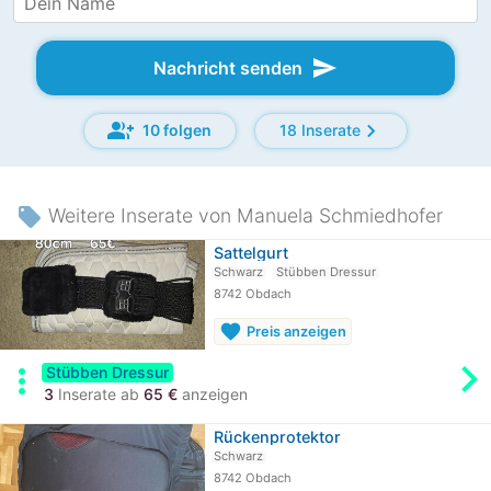
send
Nachricht senden
group_add
chevron_right
10 folgen
18 Inserate
local_offer
Weitere Inserate von Manuela Schmiedhofer
Sattelgurt
Schwarz
Stübben Dressur
8742 Obdach
favorite
Preis anzeigen
chevron_rig
more_vert
Stübben Dressur
3
Inserate ab
65 €
anzeigen
Rückenprotektor
Schwarz
8742 Obdach