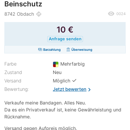
Beinschutz
remove_red_eye
directions
8742 Obdach
0024
10
€
Anfrage senden
payments
account_balance
Barzahlung
Überweisung
Farbe
Mehrfarbig
Zustand
Neu
✓
Versand
Möglich
Bewertung:
Jetzt bewerten
chevron_right
Verkaufe meine Bandagen. Alles Neu.
Da es ein Privatverkauf ist, keine Gewährleistung und
Rücknahme.
Versand gegen Aufpreis möglich.