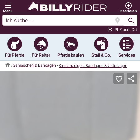
menu
add_circle_outline
Menu
Inserieren
location_on
search
PLZ oder Ort
center_focus_strong
Für Pferde
Für Reiter
Pferde kaufen
Stall & Co.
Services
home
Gamaschen & Bandagen
Kleinanzeigen: Bandagen & Unterlagen
share
favorite_border