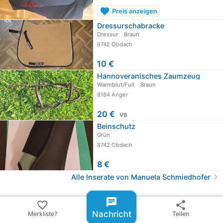
favorite
Preis anzeigen
Dressurschabracke
Dressur
Braun
8742 Obdach
10 €
Hannoveranisches Zaumzeug
Warmblut/Full
Braun
8184 Anger
20 €
VB
Beinschutz
Grün
8742 Obdach
8 €
chevron_right
Alle Inserate von Manuela Schmiedhofer
share
Inserat teilen
chat
favorite_border
share
Nachricht
Merkliste?
Teilen