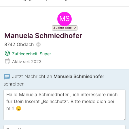
MS
3 Jahre dabei
Manuela Schmiedhofer
directions
8742 Obdach
mood
Zufriedenheit: Super
edit_calendar
Aktiv seit 2023
chat
Jetzt Nachricht an
Manuela Schmiedhofer
schreiben: