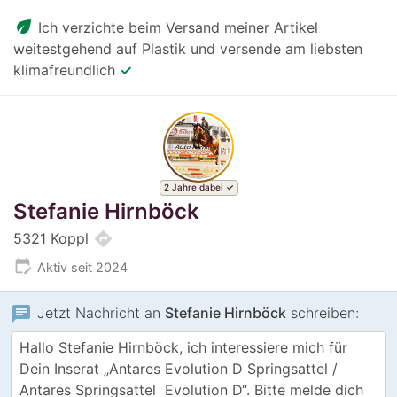
eco
Ich verzichte beim Versand meiner Artikel
weitestgehend auf Plastik und versende am liebsten
klimafreundlich
✓
2 Jahre dabei
Stefanie Hirnböck
directions
5321 Koppl
edit_calendar
Aktiv seit 2024
chat
Jetzt Nachricht an
Stefanie Hirnböck
schreiben: