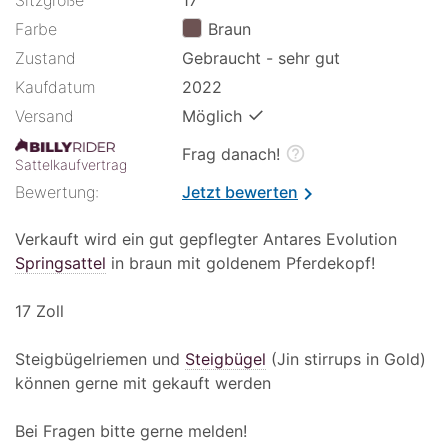
Farbe
Braun
Zustand
Gebraucht - sehr gut
Kaufdatum
2022
✓
Versand
Möglich
help_outline
Frag danach!
Sattelkaufvertrag
Bewertung:
Jetzt bewerten
chevron_right
Verkauft wird ein gut gepflegter Antares Evolution
Springsattel
in braun mit goldenem Pferdekopf!
17 Zoll
Steigbügelriemen und
Steigbügel
(Jin stirrups in Gold)
können gerne mit gekauft werden
Bei Fragen bitte gerne melden!