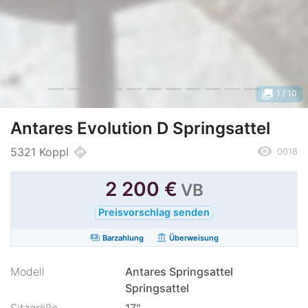
photo_library
1
/ 10
Antares Evolution D Springsattel
remove_red_eye
directions
5321 Koppl
0018
2 200
€
VB
Preisvorschlag senden
payments
account_balance
Barzahlung
Überweisung
Modell
Antares Springsattel
Springsattel
Sitzgröße
17"