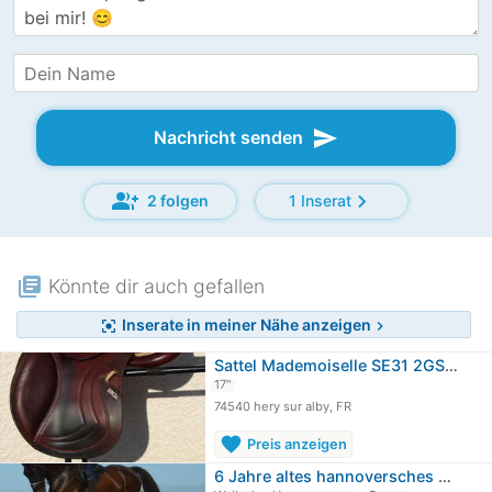
send
Nachricht senden
group_add
chevron_right
2 folgen
1 Inserat
library_books
Könnte dir auch gefallen
Inserate in meiner Nähe anzeigen
center_focus_strong
chevron_right
Sattel Mademoiselle SE31 2GS 17"
17"
74540 hery sur alby, FR
favorite
Preis anzeigen
6 Jahre altes hannoversches Multitalent