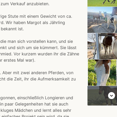
 zum Verkauf anzubieten.
rige Stute mit einem Gewicht von ca.
ird. Wir haben Margot als Jährling
bekannt ist.
 die man sich vorstellen kann, und sie
nkt und sich um sie kümmert. Sie lässt
chmied. Vor kurzem wurden ihr die Zähne
r erstes Mal war).
n. Aber mit zwei anderen Pferden, von
icht die Zeit, ihr die Aufmerksamkeit zu
expand_circle_down
egonnen, einschließlich Longieren und
ein paar Gelegenheiten hat sie auch
r kluges Mädchen und lernt alles sehr
 einfaches Projekt sein wird, da sie