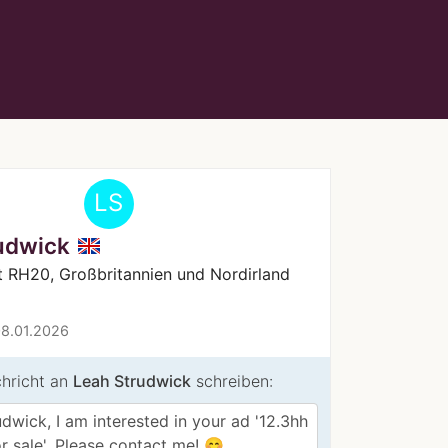
LS
udwick
 RH20, Großbritannien und Nordirland
08.01.2026
chricht an
Leah Strudwick
schreiben: