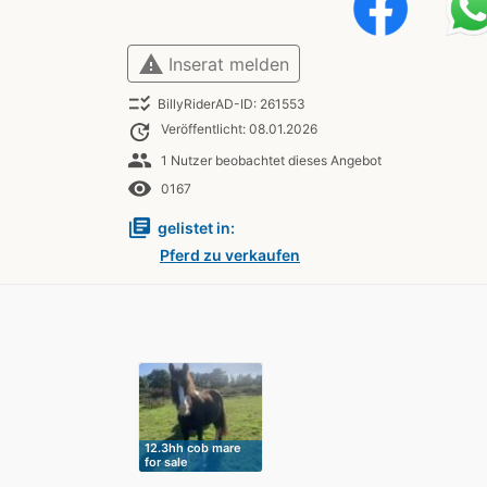
warning
Inserat melden
checklist_rtl
BillyRiderAD-ID: 261553
update
Veröffentlicht: 08.01.2026
people
1 Nutzer beobachtet dieses Angebot
remove_red_eye
0167
library_books
gelistet in:
Pferd zu verkaufen
12.3hh cob mare
for sale