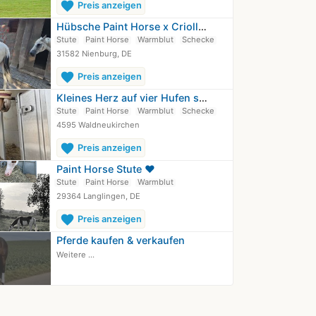
favorite
Preis anzeigen
Hübsche Paint Horse x Criollo Mix…
Stute
Paint Horse
Warmblut
Schecke
31582 Nienburg, DE
favorite
Preis anzeigen
Kleines Herz auf vier Hufen sucht…
Stute
Paint Horse
Warmblut
Schecke
4595 Waldneukirchen
favorite
Preis anzeigen
Paint Horse Stute ❤️
Stute
Paint Horse
Warmblut
29364 Langlingen, DE
favorite
Preis anzeigen
Pferde kaufen & verkaufen
Weitere ...