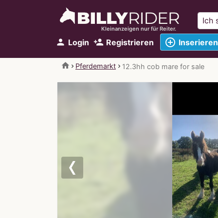
Kleinanzeigen nur für Reiter.
add_circle_outline
person
person_add
Login
Registrieren
Inserieren
home
Pferdemarkt
12.3hh cob mare for sale
Previous