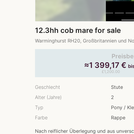
12.3hh cob mare for sale
Warminghurst RH20, Großbritannien und No
Preisbe
≈
1 399,17
€
bi
£1,200.00
Geschlecht
Stute
Alter (Jahre)
2
Typ
Pony / Kl
Farbe
Rappe
Nach reiflicher Überlegung und aus unvers