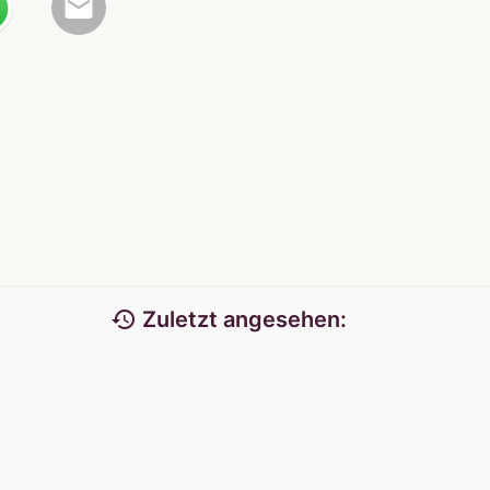
email
history
Zuletzt angesehen: