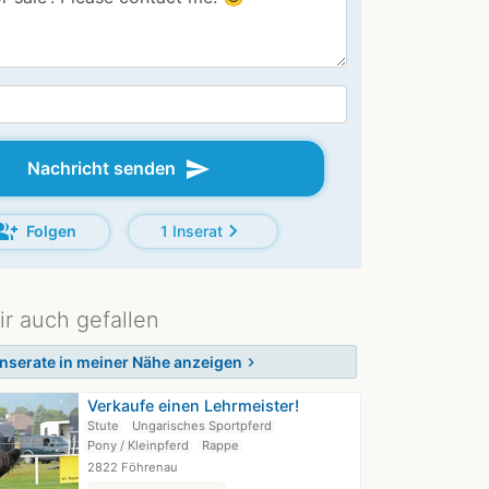
send
Nachricht senden
oup_add
chevron_right
Folgen
1 Inserat
ir auch gefallen
Inserate in meiner Nähe anzeigen
chevron_right
Verkaufe einen Lehrmeister!
Stute
Ungarisches Sportpferd
Pony / Kleinpferd
Rappe
2822 Föhrenau