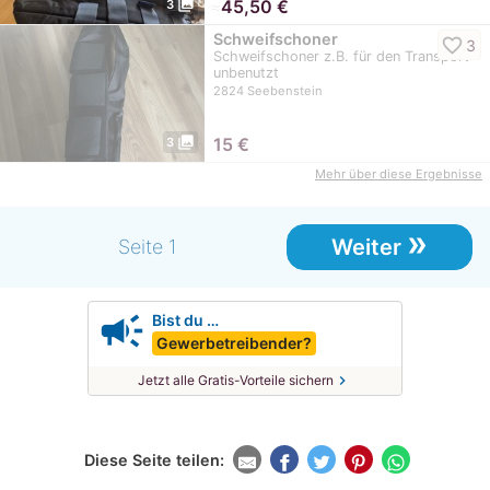
photo_library
≈
45,50 €
3
Schweifschoner
favorite_border
3
Schweifschoner z.B. für den Transport
unbenutzt
2824 Seebenstein
photo_library
15
€
3
Mehr über diese Ergebnisse
»
Weiter
Seite 1
campaign
Bist du …
Gewerbetreibender?
chevron_right
Jetzt alle Gratis-Vorteile sichern
Diese Seite teilen: