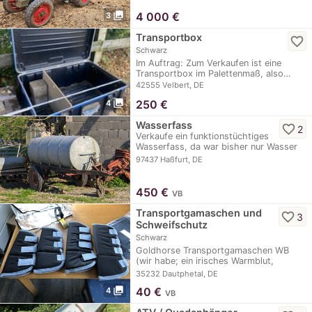
photo_library
4 000
€
3
Transportbox
favorite_border
Schwarz
Im Auftrag: Zum Verkaufen ist eine
Transportbox im Palettenmaß, also…
42555 Velbert, DE
photo_library
250
€
4
Wasserfass
favorite_border
2
Verkaufe ein funktionstüchtiges
Wasserfass, da war bisher nur Wasser
drin und ist dicht.
97437 Haßfurt, DE
450
€
VB
Transportgamaschen und
favorite_border
3
Schweifschutz
Schwarz
Goldhorse Transportgamaschen WB
(wir habe; ein irisches Warmblut,
stämmige Beine) und…
35232 Dautphetal, DE
photo_library
40
€
4
VB