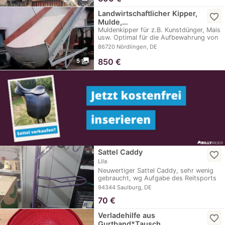
Landwirtschaftlicher Kipper,
favorite_border
Mulde,…
Muldenkipper für z.B. Kunstdünger, Mais
usw. Optimal für die Aufbewahrung von
Mist…
86720 Nördlingen, DE
photo_library
850
€
5
Sattel Caddy
favorite_border
Lila
Neuwertiger Sattel Caddy, sehr wenig
gebraucht, wg Aufgabe des Reitsports
zu…
94344 Saulburg, DE
70
€
Verladehilfe aus
favorite_border
Gurtband*Tausch