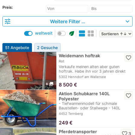
Preis:
tune
expand_more
Weitere Filter …
eco
weltweit
51 Angebote
2 Gesuche
Weidemann hoftrak
favorite_border
Rot
Verkaufe meinen alten aber guten
hoftrak. Habe ihn vor 3 jahren direkt
von mauch in…
5302 Henndorf am Wallersee
photo_library
8 500
€
8
Aktion Schubkarre 140L
favorite_border
Polyester
- Tiefwannenmodell für schmale
Baustellen- oder Stallwege - 140L
Wanne mit…
4452 Ternberg
249
€
Pferdetransporter
favorite_border
3