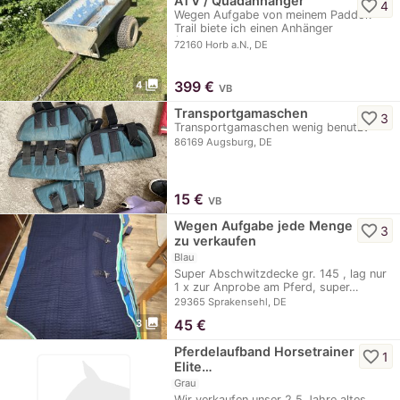
ATV / Quadanhänger
favorite_border
4
Wegen Aufgabe von meinem Paddok-
Trail biete ich einen Anhänger
(Edelstahl)…
72160 Horb a.N., DE
photo_library
399
€
4
VB
Transportgamaschen
favorite_border
3
Transportgamaschen wenig benutzt
86169 Augsburg, DE
15
€
VB
Wegen Aufgabe jede Menge
favorite_border
3
zu verkaufen
Blau
Super Abschwitzdecke gr. 145 , lag nur
1 x zur Anprobe am Pferd, super…
29365 Sprakensehl, DE
photo_library
45
€
3
Pferdelaufband Horsetrainer
favorite_border
1
Elite…
Grau
Wir verkaufen unser 2,5 Jahre altes