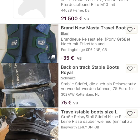
Pferdelaufband Elite M10 mit
dynamischem…
44628 Herne, DE
21 500
€
VB
Brand New Masta Travel Boots
favorite_border
1
Blau
Brandneue Reisestiefel (Pony Größe)
Noch mit Etiketten und
Originalverpackung…
Fordingbridge SP6 2NF, GB
photo_library
≈
35 €
3
VB
Back on track Stable Boots
favorite_border
1
Royal
Schwarz
Stabile Stiefel, die auch als Reiseschutz
verwendet werden können, 75 Euro für
ein…
3027AW Rotterdam, NL
75
€
VB
Travel/stable boots size L
favorite_border
1
Große Reise/Stall Stiefel Keine Risse
keine Risse sauber wie neu (einmal zu
bewegen…
Bagworth Le671DN, GB