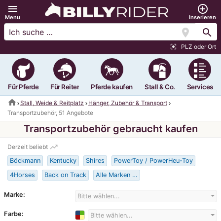
menu
add_circle_outline
Menu
Inserieren
location_on
search
PLZ oder Ort
center_focus_strong
Für Pferde
Für Reiter
Pferde kaufen
Stall & Co.
Services
home
Stall, Weide & Reitplatz
Hänger, Zubehör & Transport
Transportzubehör, 51 Angebote
Transportzubehör gebraucht kaufen
trending_up
Derzeit beliebt
Böckmann
Kentucky
Shires
PowerToy / PowerHeu-Toy
4Horses
Back on Track
Alle Marken …
Marke:
Bitte wählen...
Farbe:
Bitte wählen...