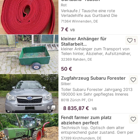
Rot
Verkaufe / Tausche eine rote
Verladehilfe aus Gurtband Die
Verladehilfe…
71364 Winnenden, DE
7
€
VB
kleiner Anhänger für
favorite_border
1
Stallarbeit…
kleiner Anhänger zum Transport von
Teilen hinter, Abzieher, Aufsitzmäher,
kleinen…
32369 Rahden, DE
50
€
Zugfahrzeug Subaru Forester
favorite_border
Silber
Toller Subaru Forester Jahrgang 2013
190000 km Sehr gepflegtes Inneres
Sitze…
8018 Zürich PF, CH
photo_library
≈
8 835,87 €
6
VB
Fendt farmer zum platz
favorite_border
abziehen perfect
Technisch top. Optisch dem alter
entsprechend guter zustand. Gern per
wa 01752427688
57399 Kirchhundem, DE