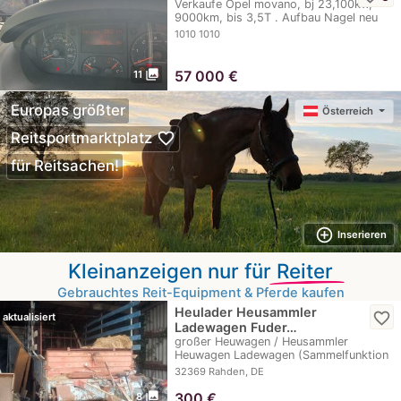
Verkaufe Opel movano, bj 23,100kw,
9000km, bis 3,5T . Aufbau Nagel neu
Handy…
1010 1010
photo_library
57 000
€
11
Europas größter
Österreich
favorite_border
Reitsportmarktplatz
für Reitsachen!
add_circle_outline
Inserieren
Kleinanzeigen nur für
Reiter
Gebrauchtes Reit-Equipment & Pferde kaufen
Heulader Heusammler
favorite_border
aktualisiert
Ladewagen Fuder…
großer Heuwagen / Heusammler
Heuwagen Ladewagen (Sammelfunktion
defekt - vermutl.…
32369 Rahden, DE
photo_library
300
€
8