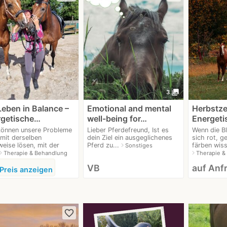
photo_library
3
Leben in Balance –
Emotional and mental
Herbstzei
rgetische…
well-being for…
Energet
können unsere Probleme
Lieber Pferdefreund, Ist es
Wenn die Bl
 mit derselben
dein Ziel ein ausgeglichenes
sich rot, g
eise lösen, mit der
Pferd zu...
färben wisse
navigate_next
Sonstiges
ate_next
navigate_next
Therapie & Behandlung
Therapie &
VB
auf Anf
Preis anzeigen
favorite_border