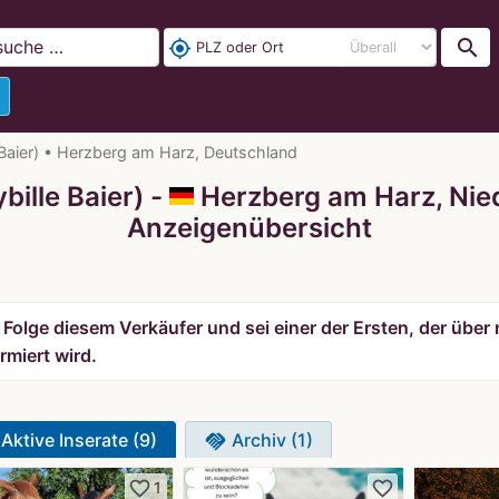
search
my_location
 Baier) • Herzberg am Harz, Deutschland
bille Baier) -
Herzberg am Harz, Nie
Anzeigenübersicht
Folge diesem Verkäufer und sei einer der Ersten, der über 
rmiert wird.
Aktive Inserate (9)
Archiv (1)
handshake
favorite_border
favorite_border
1