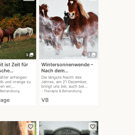
photo_library
photo_library
3
3
t ist Zeit für
Wintersonnenwende –
ische…
Nach dem…
ätter anfangen
Die längste Nacht des
elb und orange zu
Jahres, am 21 Dezember,
n wir,...
bringt uns bei, auch bei...
navigate_next
 Behandlung
Therapie & Behandlung
rage
VB
favorite_border
favorite_border