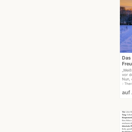
Das 
Fre
„Weiß
vor d
Nun, 
navigate_next
Ther
auf