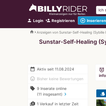
Kleinanzeigen nur für Reiter.
add_circle_outline
person
person_add
Login
Registrieren
Inserieren
home
Anzeigen von Sunstar-Self-Healing (Sybille
Sunstar-Self-Healing (Sy
date_range
Aktiv seit 11.08.2024
alarm_add
info
mood
Bisher keine Bewertungen
local_offer
9 Inserate online
style
chevron_right
(11 insgesamt)
shop_two
1 Verkauf in letzter Zeit