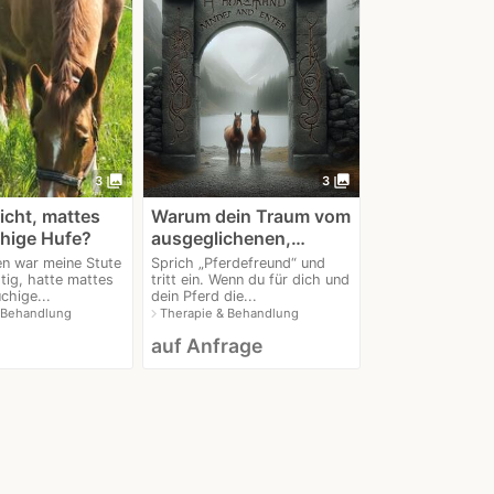
photo_library
photo_library
3
3
cht, mattes
Warum dein Traum vom
chige Hufe?
ausgeglichenen,…
en war meine Stute
Sprich „Pferdefreund“ und
tig, hatte mattes
tritt ein. Wenn du für dich und
chige...
dein Pferd die...
navigate_next
 Behandlung
Therapie & Behandlung
auf Anfrage