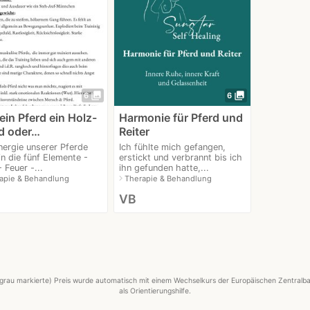
photo_library
photo_library
6
6
dein Pferd ein Holz-
Harmonie für Pferd und
d oder…
Reiter
nergie unserer Pferde
Ich fühlte mich gefangen,
in die fünf Elemente -
erstickt und verbrannt bis ich
 Feuer -...
ihn gefunden hatte,...
navigate_next
apie & Behandlung
Therapie & Behandlung
VB
grau markierte) Preis wurde automatisch mit einem Wechselkurs der Europäischen Zentralba
als Orientierungshilfe.