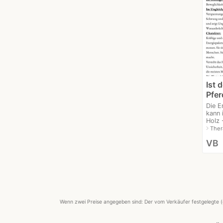
Ist 
Pfer
Die E
kann 
Holz -
navigate_next
Ther
VB
Wenn zwei Preise angegeben sind: Der vom Verkäufer festgelegte (