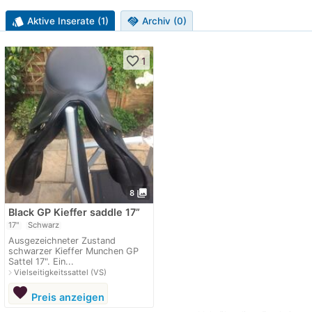
style
Aktive Inserate (1)
handshake
Archiv (0)
favorite_border
1
photo_library
8
Black GP Kieffer saddle 17”
17"
Schwarz
Ausgezeichneter Zustand
schwarzer Kieffer Munchen GP
Sattel 17". Ein...
navigate_next
Vielseitigkeitssattel (VS)
favorite
Preis anzeigen