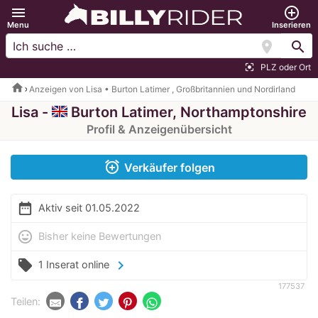
menu
add_circle_outline
Menu
Inserieren
location_on
search
PLZ oder Ort
center_focus_strong
home
Anzeigen von Lisa • Burton Latimer , Großbritannien und Nordirland
Lisa -
Burton Latimer, Northamptonshire
Profil & Anzeigenübersicht
alarm_add
Verkäufer folgen
date_range
Aktiv seit 01.05.2022
mood
Bisher keine Bewertungen
local_offer
chevron_right
1 Inserat online
177537
Teilen: