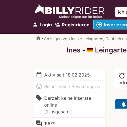
Kleinanzeigen nur für Reiter.
add_circle_outline
person
person_add
Login
Registrieren
Inserieren
home
Anzeigen von Ines • Leingarten, Deutschla
Ines -
Leingart
date_range
Aktiv seit 18.02.2025
alarm_add
info
mood
Bisher keine Bewertungen
local_offer
Derzeit keine Inserate
style
online
(1 insgesamt)
question_answer
100%