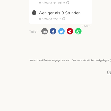
Antwortquote Ø
timer
Weniger als 9 Stunden
Antwortzeit Ø
305859
Teilen:
Wenn zwei Preise angegeben sind: Der vom Verkäufer festgelegte (
Üb