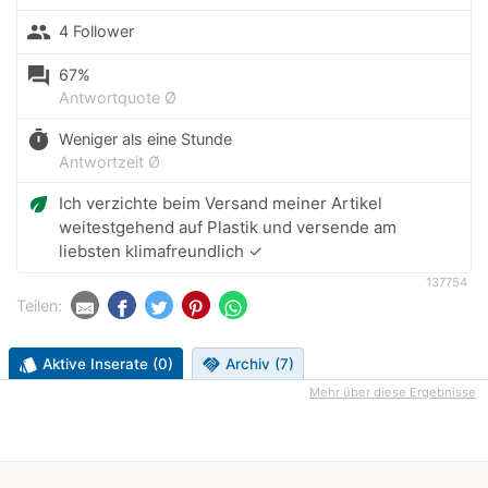
people
4 Follower
question_answer
67%
Antwortquote Ø
timer
Weniger als eine Stunde
Antwortzeit Ø
eco
Ich verzichte beim Versand meiner Artikel
weitestgehend auf Plastik und versende am
liebsten klimafreundlich ✓
137754
Teilen:
style
Aktive Inserate (0)
handshake
Archiv (7)
Mehr über diese Ergebnisse