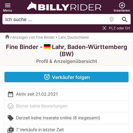
menu
add_circle_outline
Menu
Inserieren
location_on
search
PLZ oder Ort
center_focus_strong
home
Anzeigen von Fine Binder • Lahr, Deutschland
Fine Binder -
Lahr, Baden-Württemberg
(BW)
Profil & Anzeigenübersicht
alarm_add
Verkäufer folgen
date_range
Aktiv seit 21.02.2021
mood
Bisher keine Bewertungen
local_offer
Derzeit keine Inserate online
(8 insgesamt)
shop_two
7 Verkäufe in letzter Zeit