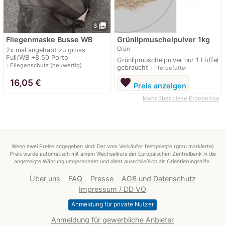
photo_library
3
Fliegenmaske Busse WB
Grünlipmuschelpulver 1kg
Grün
2x mal angehabt zu gross
Full/WB +8.50 Porto
Grünlipmuschelpulver nur 1 Löffel
navigate_next
Fliegenschutz (neuwertig)
gebraucht
navigate_next
Pferdefutter
favorite
≈
16,05 €
Preis anzeigen
Mehr über diese Ergebnisse
Wenn zwei Preise angegeben sind: Der vom Verkäufer festgelegte (grau markierte)
Preis wurde automatisch mit einem Wechselkurs der Europäischen Zentralbank in die
angezeigte Währung umgerechnet und dient ausschließlich als Orientierungshilfe.
Über uns
FAQ
Presse
AGB und Datenschutz
Impressum / DD VO
Anmeldung für private Nutzer
Anmeldung für gewerbliche Anbieter