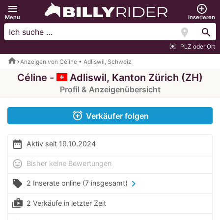
menu
add_circle_outline
Menu
Inserieren
location_on
search
PLZ oder Ort
center_focus_strong
home
Anzeigen von Céline • Adliswil, Schweiz
Céline -
Adliswil, Kanton Zürich (ZH)
Profil & Anzeigenübersicht
alarm_add
Verkäufer folgen
date_range
Aktiv seit 19.10.2024
mood
Bisher keine Bewertungen
local_offer
chevron_right
2 Inserate online
(7 insgesamt)
shop_two
2 Verkäufe in letzter Zeit