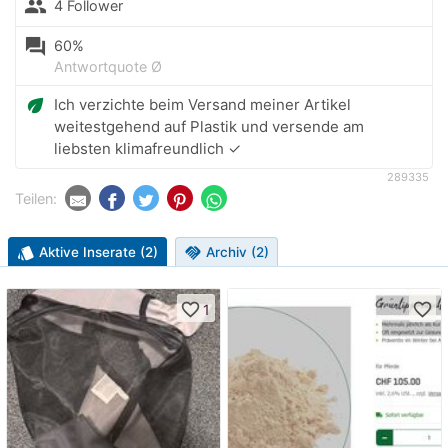
people
4 Follower
question_answer
60%
Antwortquote Ø
eco
Ich verzichte beim Versand meiner Artikel
weitestgehend auf Plastik und versende am
liebsten klimafreundlich ✓
289335
Teilen:
style
Aktive Inserate (2)
handshake
Archiv (2)
favorite_border
favorite_border
1