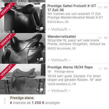
VERKAUFT
Prestige Sattel Freizeit X-GT
visibility
290
17 Zoll 36
Wir trennen uns von unserem 17 Zoll
Prestige Wanderreitsattel Model X-GT
Cuoio - aus…
53225 Bonn, DE
photo_library
~ Verkauft ~
13
VERKAUFT
Wanderreitsattel
visibility
461
Sitzgröße 18, passt auf viele breite
Pferde, sicheres Sitzgefühl, Verkauf da
Pferd…
95632 Wunsiedel, DE
photo_library
~ Verkauft ~
8
VERKAUFT
Prestige Atena 18/34 flaps
visibility
83
18"
Prestige atena
18/34 sehr guter Zustand. Für einen
langen und geraden Rücken. 18" aber
auf der…
13006 MARSEILLE, FR
photo_library
~ Verkauft ~
5
Prestige atena
more_vert
4
Inserate ab
1 250 €
anzeigen