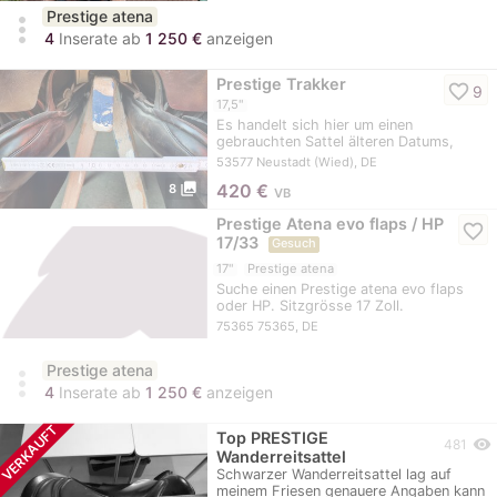
Prestige atena
more_vert
4
Inserate ab
1 250 €
anzeigen
Prestige Trakker
favorite_border
9
17,5"
Es handelt sich hier um einen
gebrauchten Sattel älteren Datums,
Angand der Fotos ist…
53577 Neustadt (Wied), DE
photo_library
420
€
8
VB
Prestige Atena evo flaps / HP
favorite_border
17/33
Gesuch
17"
Prestige atena
Suche einen Prestige atena evo flaps
oder HP. Sitzgrösse 17 Zoll.
Kammerweite 33, ggf…
75365 75365, DE
Prestige atena
more_vert
4
Inserate ab
1 250 €
anzeigen
VERKAUFT
Top PRESTIGE
visibility
481
Wanderreitsattel
Schwarzer Wanderreitsattel lag auf
meinem Friesen genauere Angaben kann