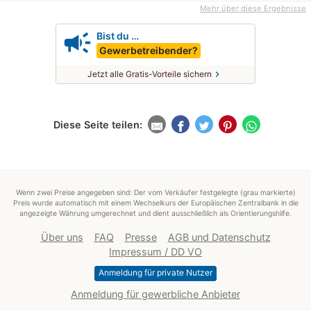
Mehr über diese Ergebnisse
campaign
Bist du …
Gewerbetreibender?
chevron_right
Jetzt alle Gratis-Vorteile sichern
Diese Seite teilen:
Wenn zwei Preise angegeben sind: Der vom Verkäufer festgelegte (grau markierte)
Preis wurde automatisch mit einem Wechselkurs der Europäischen Zentralbank in die
angezeigte Währung umgerechnet und dient ausschließlich als Orientierungshilfe.
Über uns
FAQ
Presse
AGB und Datenschutz
Impressum / DD VO
Anmeldung für private Nutzer
Anmeldung für gewerbliche Anbieter