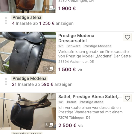
8280 Kreuzlingen, CH
photo_library
1 900
€
14
Prestige atena
more_vert
4
Inserate ab
1 250 €
anzeigen
Prestige Modena
favorite_border
Dressursattel
17"
Schwarz
Prestige Modena
Verkaufe kaum genutzten Dressursattel
von Prestige Modell „Modena“ Der Sattel
ist…
25594 Vaalermoor, DE
photo_library
1 500
€
10
VB
Prestige Modena
more_vert
21
Inserate ab
590 €
anzeigen
Sattel, Prestige Atena Sattel,…
favorite_border
14"
Braun
Prestige atena
Ich verkaufe einen wunderschönen
Prestige Wanderreitsattel mit einem
sehr praktischen…
72076 Tübingen, DE
photo_library
2 500
€
8
VB