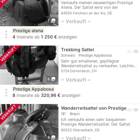
Verkaufe meinen neuwertigen Prestige
Atena. Der Sattel wird von der
berittenen,…
84550 Feichten an der Alz, DE
photo_library
~ Verkauft ~
7
Prestige atena
more_vert
4
Inserate ab
1 250 €
anzeigen
VERKAUFT
Trekking Sattel
visibility
56
Schwarz
Prestige Appaloosa
Sehr gut erhaltener, gepflegter
Wanderreitsattel zu verkaufen. Leichte…
5724 Dürrenäsch, CH
photo_library
~ Verkauft ~
5
Prestige Appaloosa
more_vert
8
Inserate ab
320,96 €
anzeigen
VERKAUFT
Wanderreitsattel von Prestige
visibility
188
18"
Braun
Ich verkaufe einen sehr bequemen
Prestige Wanderreitsattel. Der Sattel
wurde extra…
90522 Oberasbach, DE
photo_library
~ Verkauft ~
9