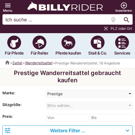
menu
add_circle_outline
Menu
Inserieren
location_on
search
PLZ oder Ort
center_focus_strong
Für Pferde
Für Reiter
Pferde kaufen
Stall & Co.
Services
home
Sattel
Wanderreitsattel
Prestige Wanderreitsattel, 18 Angebote
Prestige Wanderreitsattel gebraucht
kaufen
Marke:
Prestige
Sitzgröße:
Bitte wählen...
Preis:
tune
expand_more
Weitere Filter …