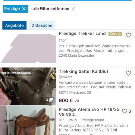
clear
clear
Prestige
alle Filter entfernen
Angebote
2 Gesuche
Prestige Trekker Land
Gesuch
favorite_border
17,5"
Ich suche gebrauchten Wanderreitsattel
von Prestige . Das Modell mit langen…
2340 Maria Enzersdorf
Trekking Sattel Kaltblut
favorite_border
Vor Kurzem online
Schwarz
Verkaufe diesen bequemen und selten
benutzten Sattel. Lag auf einem Kaltblut
mit…
83714 Miesbach, DE
photo_library
900
€
3
VB
Prestige Atena Evo HP 18/35
favorite_border
3
VS VSD…
18"
Braun
Prestige atena
Prestige Atena Evo HP Farbe: London
(Elite Leder) 18/35 17,5 / 18 Zoll
Kammerweite…