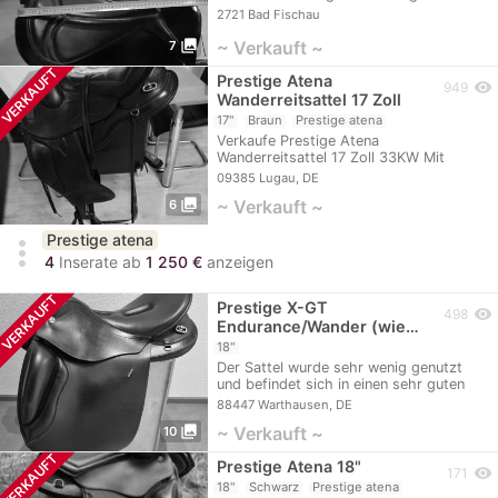
ich leider…
2721 Bad Fischau
photo_library
~ Verkauft ~
7
VERKAUFT
Prestige Atena
visibility
949
Wanderreitsattel 17 Zoll
17"
Braun
Prestige atena
Verkaufe Prestige Atena
Wanderreitsattel 17 Zoll 33KW Mit
Fender und Steigbügel…
09385 Lugau, DE
photo_library
~ Verkauft ~
6
Prestige atena
more_vert
4
Inserate ab
1 250 €
anzeigen
VERKAUFT
Prestige X-GT
visibility
498
Endurance/Wander (wie…
18"
Der Sattel wurde sehr wenig genutzt
und befindet sich in einen sehr guten
und…
88447 Warthausen, DE
photo_library
~ Verkauft ~
10
VERKAUFT
Prestige Atena 18"
visibility
171
18"
Schwarz
Prestige atena