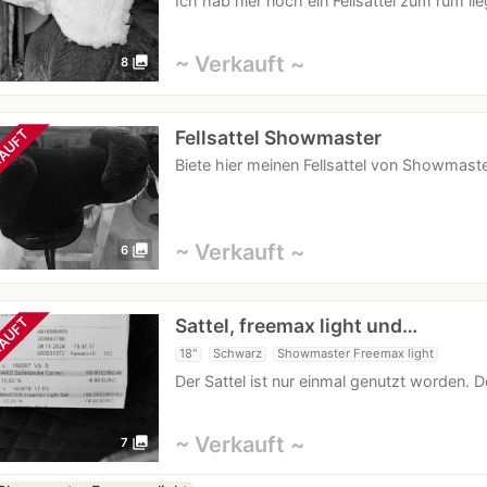
Ich hab hier noch ein Fellsattel zum rum 
~ Verkauft ~
photo_library
8
Fellsattel Showmaster
AUFT
Biete hier meinen Fellsattel von Showmaste
~ Verkauft ~
photo_library
6
Sattel, freemax light und…
AUFT
18"
Schwarz
Showmaster Freemax light
Der Sattel ist nur einmal genutzt worden. 
~ Verkauft ~
photo_library
7