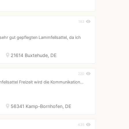
visibility
183
ehr gut gepflegten Lammfellsattel, da ich
location_on
21614 Buxtehude, DE
visibility
220
llsattel Freizeit wird die Kommunikation…
location_on
56341 Kamp-Bornhofen, DE
visibility
435