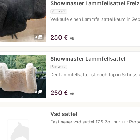
Showmaster Lammfellsattel Freiz
Schwarz
Verkaufe einen Lammfellsattel kaum in Ge
250
€
photo_library
3
VB
Showmaster Lammfellsattel
Schwarz
Der Lammfellsattel ist noch top in Schuss
250
€
photo_library
9
VB
Vsd sattel
Fast neuer vsd sattel 17.5 Zoll nur zur Pr