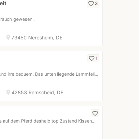
eit
favorite_border
3
brauch gewesen .
location_on
73450 Neresheim, DE
favorite_border
1
 und irre bequem. Das unten liegende Lammfell…
location_on
42853 Remscheid, DE
favorite_border
obe auf dem Pferd deshalb top Zustand Kissen…