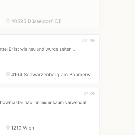
location_on
40595 Düsseldorf, DE
visibility
247
ttel Er ist wie neu und wurde selten…
location_on
4164 Schwarzenberg am Böhmerw…
visibility
87
 Showmaster hab ihn leider kaum verwendet.
location_on
1210 Wien