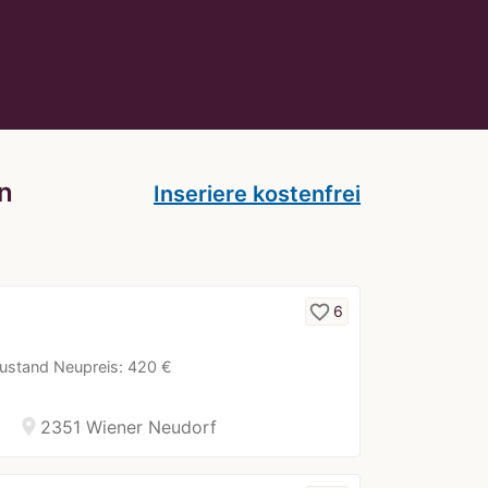
n
Inseriere kostenfrei
favorite_border
6
Zustand Neupreis: 420 €
location_on
2351 Wiener Neudorf