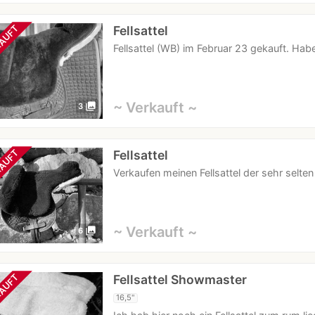
Fellsattel
AUFT
Fellsattel (WB) im Februar 23 gekauft. Hab
~ Verkauft ~
photo_library
3
Fellsattel
AUFT
Verkaufen meinen Fellsattel der sehr selte
~ Verkauft ~
photo_library
6
Fellsattel Showmaster
AUFT
16,5"