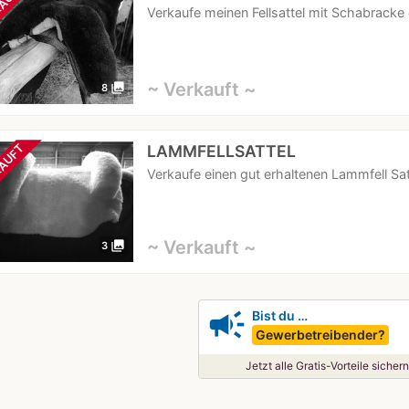
AUFT
Verkaufe meinen Fellsattel mit Schabracke 
~ Verkauft ~
photo_library
8
LAMMFELLSATTEL
AUFT
Verkaufe einen gut erhaltenen Lammfell Sa
~ Verkauft ~
photo_library
3
campaign
Bist du …
Gewerbetreibender?
Jetzt alle Gratis-Vorteile sichern