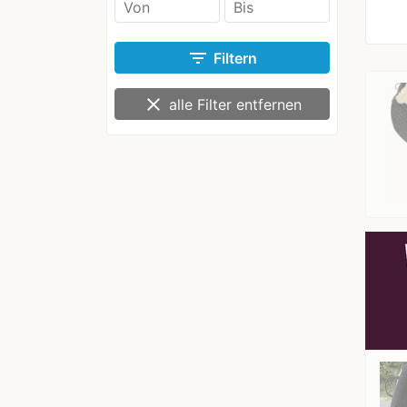
filter_list
Filtern
clear
alle Filter entfernen