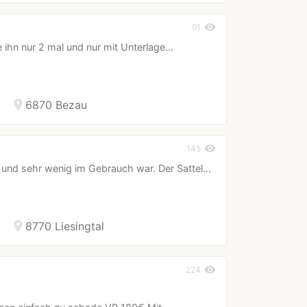
visibility
91
e ihn nur 2 mal und nur mit Unterlage…
location_on
6870 Bezau
visibility
145
n und sehr wenig im Gebrauch war. Der Sattel…
location_on
8770 Liesingtal
visibility
224