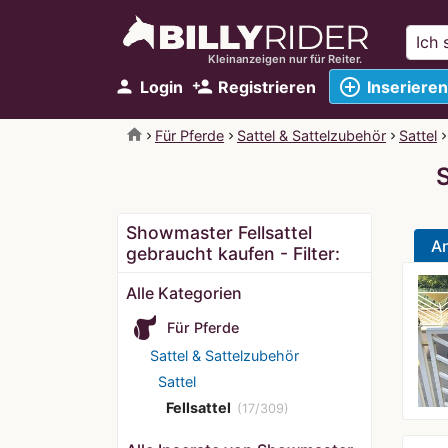
Kleinanzeigen nur für Reiter.
add_circle_outline
person
person_add
Login
Registrieren
Inserieren
home
Für Pferde
Sattel & Sattelzubehör
Sattel
Showmaster Fellsattel
A
gebraucht kaufen - Filter:
Alle Kategorien
Für Pferde
Sattel & Sattelzubehör
Sattel
Fellsattel
(17/309)