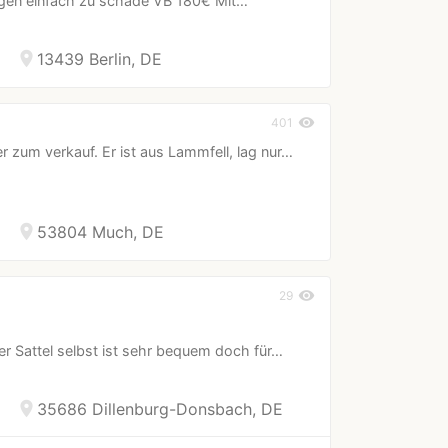
liegen einfach zu schade VB 180€ Mit…
location_on
13439 Berlin, DE
visibility
401
r zum verkauf. Er ist aus Lammfell, lag nur…
location_on
53804 Much, DE
visibility
29
Der Sattel selbst ist sehr bequem doch für…
location_on
35686 Dillenburg-Donsbach, DE