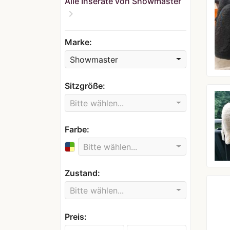
Alle Inserate von Showmaster
chevron_right
Marke:
Showmaster
Sitzgröße:
Bitte wählen...
Farbe:
Bitte wählen...
Zustand:
Bitte wählen...
Preis: