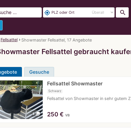
search
my_location
Fellsattel
Showmaster Fellsattel, 17 Angebote
Showmaster Fellsattel gebraucht kaufe
ngebote
Gesuche
Fellsattel Showmaster
Schwarz
Fellsattel von Showmaster in sehr gutem 
250
€
photo_library
5
VB