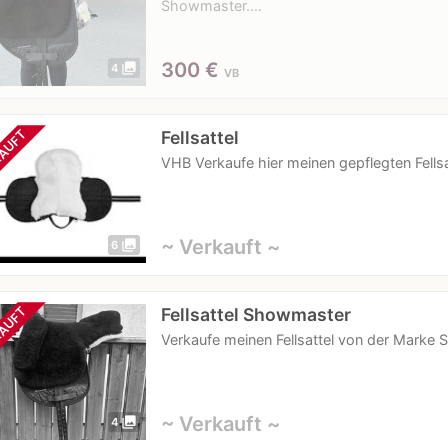
Showmaster.…
300
€
photo_library
4
VB
Fellsattel
AUFT
VHB Verkaufe hier meinen gepflegten Fellsa
~ Verkauft ~
photo_library
6
Fellsattel Showmaster
AUFT
Verkaufe meinen Fellsattel von der Marke
~ Verkauft ~
photo_library
4