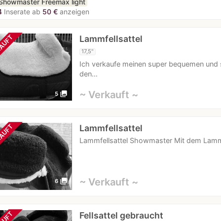
Showmaster Freemax light
4
Inserate ab
50 €
anzeigen
Lammfellsattel
AUFT
17,5"
Ich verkaufe meinen super bequemen und s
den…
~ Verkauft ~
photo_library
5
Lammfellsattel
AUFT
Lammfellsattel Showmaster Mit dem Lammfe
~ Verkauft ~
photo_library
6
Fellsattel gebraucht