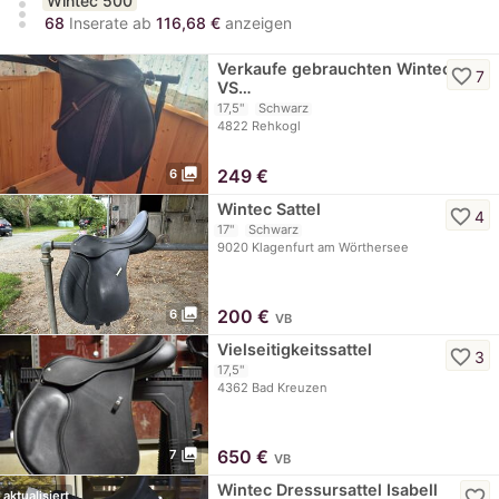
Wintec 500
more_vert
68
Inserate ab
116,68 €
anzeigen
Verkaufe gebrauchten Wintec
favorite_border
7
VS…
17,5"
Schwarz
4822 Rehkogl
photo_library
249
€
6
Wintec Sattel
favorite_border
4
17"
Schwarz
9020 Klagenfurt am Wörthersee
photo_library
200
€
6
VB
Vielseitigkeitssattel
favorite_border
3
17,5"
4362 Bad Kreuzen
photo_library
650
€
7
VB
Wintec Dressursattel Isabell
favorite_border
aktualisiert