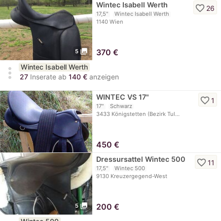
Wintec Isabell Werth
favorite_border
26
17,5"
Wintec Isabell Werth
1140 Wien
photo_library
370
€
5
Wintec Isabell Werth
more_vert
27
Inserate ab
140 €
anzeigen
WINTEC VS 17"
favorite_border
1
17"
Schwarz
3433 Königstetten (Bezirk Tul…
450
€
Dressursattel Wintec 500
favorite_border
11
17,5"
Wintec 500
9130 Kreuzergegend-West
photo_library
200
€
5