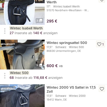
Werth
17"
Wintec Isabell Werth
51570 Nordrhein-Westfalen - W…
photo_library
295
€
3
Wintec Isabell Werth
more_vert
27
Inserate ab
140 €
anzeigen
Wintec springsattel 500
favorite_border
1
aktualisiert
17,5"
Schwarz
Wintec 500
86836 Untermeitingen, DE
photo_library
600
€
5
VB
Wintec 500
more_vert
68
Inserate ab
116,68 €
anzeigen
Wintec 2000 VS Sattel in 17,5
favorite_border
aktualisiert
Zoll
17,5"
Schwarz
Wintec 2000
19412 Warin, DE