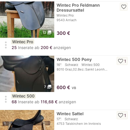
Wintec Pro Feldmann
favorite_border
Dressursattel
Wintec Pro
9543 Arriach
photo_library
300
€
12
Wintec Pro
more_vert
25
Inserate ab
200 €
anzeigen
Wintec 500 Pony
favorite_border
1
16"
Schwarz
Wintec 500
8010 Graz,02.Bez.:Sankt Leonh…
photo_library
600
€
7
VB
Wintec 500
more_vert
68
Inserate ab
116,68 €
anzeigen
Wintec Sattel
favorite_border
1
17"
Schwarz
4753 Taiskirchen im Innkreis