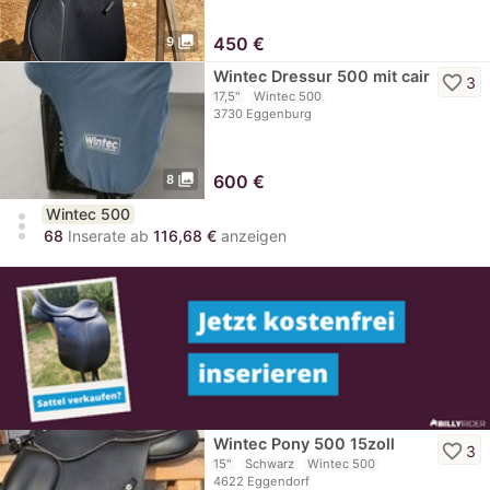
photo_library
450
€
9
Wintec Dressur 500 mit cair
favorite_border
3
17,5"
Wintec 500
3730 Eggenburg
photo_library
600
€
8
Wintec 500
more_vert
68
Inserate ab
116,68 €
anzeigen
Wintec Pony 500 15zoll
favorite_border
3
15"
Schwarz
Wintec 500
4622 Eggendorf