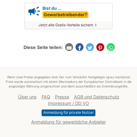
campaign
Bist du …
Gewerbetreibender?
chevron_right
Jetzt alle Gratis-Vorteile sichern
Diese Seite teilen:
Wenn zwei Preise angegeben sind: Der vom Verkäufer festgelegte (grau markierte)
Preis wurde automatisch mit einem Wechselkurs der Europäischen Zentralbank in die
angezeigte Währung umgerechnet und dient ausschließlich als Orientierungshilfe.
Über uns
FAQ
Presse
AGB und Datenschutz
Impressum / DD VO
Anmeldung für private Nutzer
Anmeldung für gewerbliche Anbieter