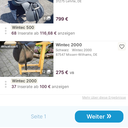
31275 Lehrte, DE
photo_library
799
€
5
Wintec 500
more_vert
68
Inserate ab
116,68 €
anzeigen
Wintec 2000
favorite_border
aktualisiert
Schwarz
Wintec 2000
87547 Missen-Wilhams, DE
photo_library
275
€
12
VB
Wintec 2000
more_vert
37
Inserate ab
100 €
anzeigen
Mehr über diese Ergebnisse
»
Weiter
Seite 1