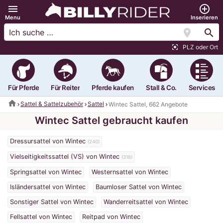
menu
add_circle_outline
Menu
Inserieren
location_on
search
PLZ oder Ort
center_focus_strong
Für Pferde
Für Reiter
Pferde kaufen
Stall & Co.
Services
home
Sattel & Sattelzubehör
Sattel
Wintec Sattel, 662 Angebote
Wintec Sattel gebraucht kaufen
Dressursattel von Wintec
(240)
Vielseitigkeitssattel (VS) von Wintec
(316)
Springsattel von Wintec
Westernsattel von Wintec
Isländersattel von Wintec
Baumloser Sattel von Wintec
Sonstiger Sattel von Wintec
Wanderreitsattel von Wintec
Fellsattel von Wintec
Reitpad von Wintec