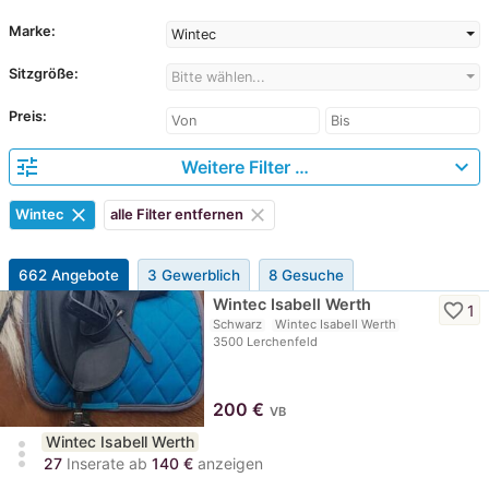
Marke:
Wintec
Sitzgröße:
Bitte wählen...
Preis:
tune
expand_more
Weitere Filter …
clear
clear
Wintec
alle Filter entfernen
662 Angebote
3 Gewerblich
8 Gesuche
Wintec Isabell Werth
favorite_border
1
Schwarz
Wintec Isabell Werth
3500 Lerchenfeld
200
€
VB
Wintec Isabell Werth
more_vert
27
Inserate ab
140 €
anzeigen