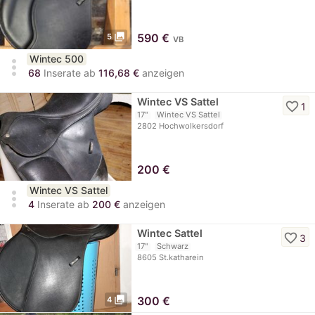
photo_library
590
€
5
VB
Wintec 500
more_vert
68
Inserate ab
116,68 €
anzeigen
Wintec VS Sattel
favorite_border
1
17"
Wintec VS Sattel
2802 Hochwolkersdorf
200
€
Wintec VS Sattel
more_vert
4
Inserate ab
200 €
anzeigen
Wintec Sattel
favorite_border
3
17"
Schwarz
8605 St.katharein
photo_library
300
€
4