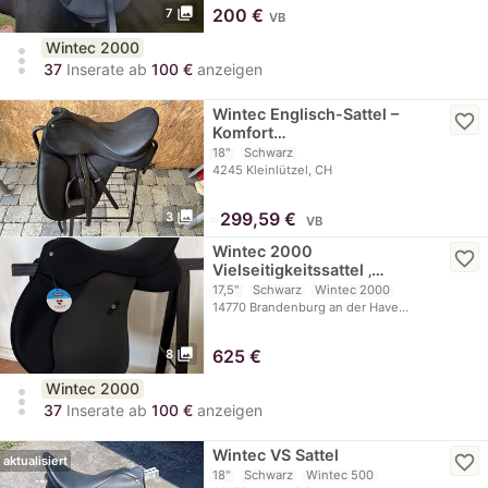
photo_library
200
€
7
VB
Wintec 2000
more_vert
37
Inserate ab
100 €
anzeigen
Wintec Englisch-Sattel –
favorite_border
Komfort…
18"
Schwarz
4245 Kleinlützel, CH
photo_library
≈
299,59 €
3
VB
Wintec 2000
favorite_border
Vielseitigkeitssattel ‚…
17,5"
Schwarz
Wintec 2000
14770 Brandenburg an der Have…
photo_library
625
€
8
Wintec 2000
more_vert
37
Inserate ab
100 €
anzeigen
Wintec VS Sattel
favorite_border
aktualisiert
18"
Schwarz
Wintec 500