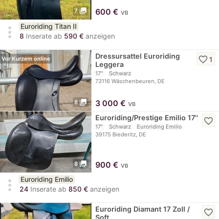
photo_library
600
€
7
VB
Euroriding Titan II
more_vert
8
Inserate ab
590 €
anzeigen
Dressursattel Euroriding
favorite_border
1
Vor Kurzem online
Leggera
17"
Schwarz
73116 Wäschenbeuren, DE
photo_library
3 000
€
8
VB
Euroriding/Prestige Emilio 17''
favorite_border
17"
Schwarz
Euroriding Emilio
39175 Biederitz, DE
photo_library
900
€
8
VB
Euroriding Emilio
more_vert
24
Inserate ab
850 €
anzeigen
Euroriding Diamant 17 Zoll /
favorite_border
Soft…