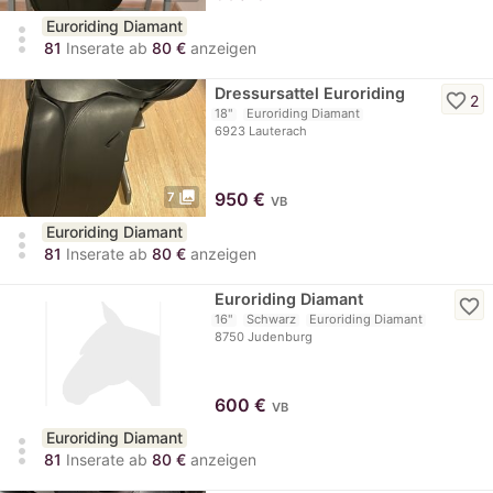
Euroriding Diamant
more_vert
81
Inserate ab
80 €
anzeigen
Dressursattel Euroriding
favorite_border
2
18"
Euroriding Diamant
6923 Lauterach
photo_library
950
€
7
VB
Euroriding Diamant
more_vert
81
Inserate ab
80 €
anzeigen
Euroriding Diamant
favorite_border
16"
Schwarz
Euroriding Diamant
8750 Judenburg
600
€
VB
Euroriding Diamant
more_vert
81
Inserate ab
80 €
anzeigen