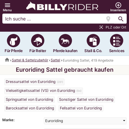
menu
add_circle_outline
Menu
Inserieren
location_on
search
PLZ oder Ort
center_focus_strong
Für Pferde
Für Reiter
Pferde kaufen
Stall & Co.
Services
home
Sattel & Sattelzubehör
Sattel
Euroriding Sattel, 419 Angebote
Euroriding Sattel gebraucht kaufen
Dressursattel von Euroriding
(281)
Vielseitigkeitssattel (VS) von Euroriding
(94)
Springsattel von Euroriding
Sonstiger Sattel von Euroriding
Barocksattel von Euroriding
Fellsattel von Euroriding
Marke:
Euroriding