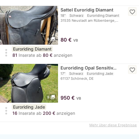
Sattel Euroridig Diamant
favorite_border
18"
Schwarz
Euroriding Diamant
31535 Neustadt am Rübenberge,…
photo_library
80
€
6
VB
Euroriding Diamant
more_vert
81
Inserate ab
80 €
anzeigen
Euroriding Opal Sensitiv…
favorite_border
17"
Schwarz
Euroriding Jade
61137 Schöneck, DE
photo_library
950
€
9
VB
Euroriding Jade
more_vert
16
Inserate ab
200 €
anzeigen
Mehr über diese Ergebnisse