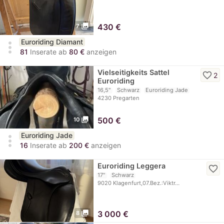
photo_library
430
€
7
Euroriding Diamant
more_vert
81
Inserate ab
80 €
anzeigen
Vielseitigkeits Sattel
favorite_border
2
Euroriding
16,5"
Schwarz
Euroriding Jade
4230 Pregarten
photo_library
500
€
10
Euroriding Jade
more_vert
16
Inserate ab
200 €
anzeigen
Euroriding Leggera
favorite_border
17"
Schwarz
9020 Klagenfurt,07.Bez.:Viktr…
photo_library
3 000
€
8