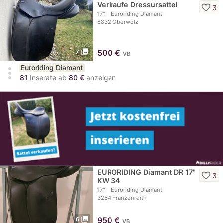
Verkaufe Dressursattel
favorite_border
3
17"
Euroriding Diamant
8832 Oberwölz
photo_library
500
€
7
VB
Euroriding Diamant
more_vert
81
Inserate ab
80 €
anzeigen
EURORIDING Diamant DR 17"
favorite_border
3
KW 34
17"
Euroriding Diamant
3264 Franzenreith
photo_library
950
€
6
VB