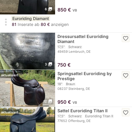
photo_library
850
€
6
VB
Euroriding Diamant
more_vert
81
Inserate ab
80 €
anzeigen
Dressursattel Euroriding
favorite_border
Diamant
17,5"
Schwarz
49459 Lembruch, DE
photo_library
750
€
3
Springsattel Euroriding by
favorite_border
aktualisiert
Prestige
18"
Braun
08237 Steinberg, DE
photo_library
950
€
12
VB
Sattel Euroriding Titan II
favorite_border
aktualisiert
17,5"
Schwarz
Euroriding Titan II
77652 Offenburg, DE