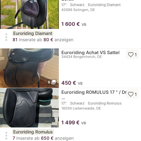
17"
Schwarz
Euroriding Diamant
42699 Solingen, DE
1 600
€
VB
Euroriding Diamant
more_vert
81
Inserate ab
80 €
anzeigen
Euroriding Achat VS Sattel
favorite_border
1
34434 Borgentreich, DE
photo_library
450
€
8
VB
Euroriding ROMULUS 17 " / Dr/
favorite_border
1
…
17"
Schwarz
Euroriding Romulus
16559 Liebenwalde, DE
1 499
€
VB
Euroriding Romulus
more_vert
7
Inserate ab
650 €
anzeigen