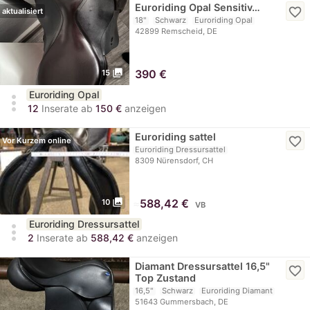
Euroriding Opal Sensitiv…
favorite_border
aktualisiert
18"
Schwarz
Euroriding Opal
42899 Remscheid, DE
photo_library
390
€
15
Euroriding Opal
more_vert
12
Inserate ab
150 €
anzeigen
Euroriding sattel
favorite_border
Vor Kurzem online
Euroriding Dressursattel
8309 Nürensdorf, CH
photo_library
≈
588,42 €
10
VB
Euroriding Dressursattel
more_vert
2
Inserate ab
588,42 €
anzeigen
Diamant Dressursattel 16,5"
favorite_border
Top Zustand
16,5"
Schwarz
Euroriding Diamant
51643 Gummersbach, DE