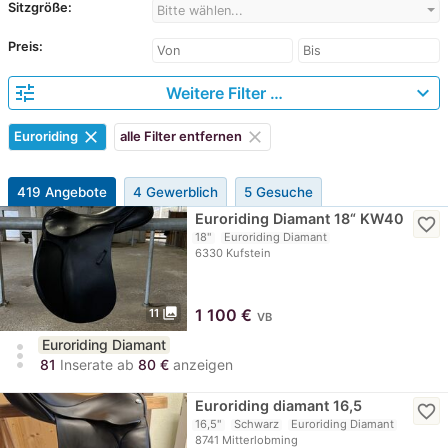
Sitzgröße:
Bitte wählen...
Preis:
tune
expand_more
Weitere Filter …
clear
clear
Euroriding
alle Filter entfernen
419 Angebote
4 Gewerblich
5 Gesuche
Euroriding Diamant 18“ KW40
favorite_border
18"
Euroriding Diamant
6330 Kufstein
photo_library
1 100
€
11
VB
Euroriding Diamant
more_vert
81
Inserate ab
80 €
anzeigen
Euroriding diamant 16,5
favorite_border
16,5"
Schwarz
Euroriding Diamant
8741 Mitterlobming