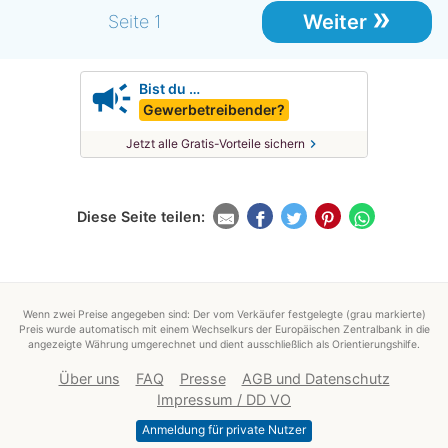
»
Weiter
Seite 1
campaign
Bist du …
Gewerbetreibender?
chevron_right
Jetzt alle Gratis-Vorteile sichern
Diese Seite teilen:
Wenn zwei Preise angegeben sind: Der vom Verkäufer festgelegte (grau markierte)
Preis wurde automatisch mit einem Wechselkurs der Europäischen Zentralbank in die
angezeigte Währung umgerechnet und dient ausschließlich als Orientierungshilfe.
Über uns
FAQ
Presse
AGB und Datenschutz
Impressum / DD VO
Anmeldung für private Nutzer